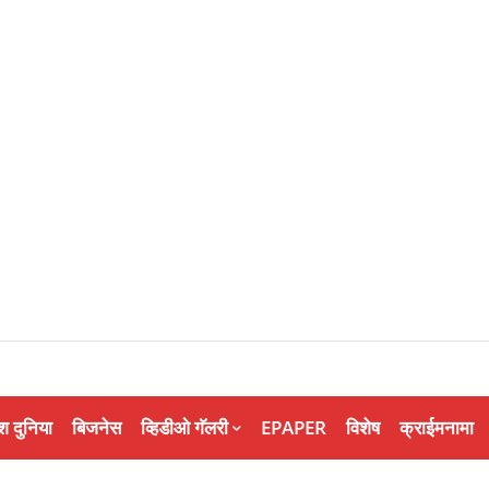
श दुनिया
बिजनेस
व्हिडीओ गॅलरी
EPAPER
विशेष
क्राईमनामा