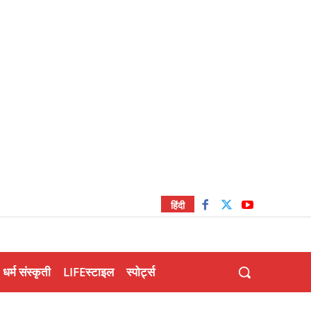
हिंदी
धर्म संस्कृती
LIFEस्टाइल
स्पोर्ट्स