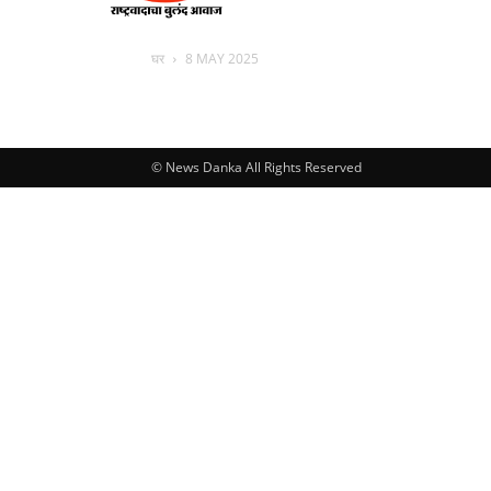
घर
8 MAY 2025
© News Danka All Rights Reserved