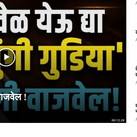
 वाजवेल !
न
00:12:28