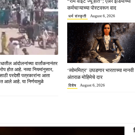
“राम वाईट ज्यू होते”; एअर इंडियाच्या
कर्मचाऱ्याच्या पोस्टवरून वाद
August 6, 2026
धर्म संस्कृती
ातील आंदोलनांच्या वार्तांकनानंतर
ोप होत आहे. नव्या नियमांनुसार,
‘व्योममित्र’ उघडणार भारताच्या मानवी
ासाठी परदेशी पत्रकारांना आता
अंतराळ मोहिमेचे दार
आले आहे. या निर्णयामुळे
August 6, 2026
विशेष