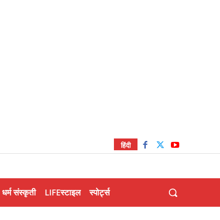
हिंदी
धर्म संस्कृती
LIFEस्टाइल
स्पोर्ट्स