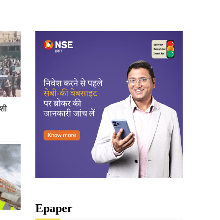
ेशी
Epaper