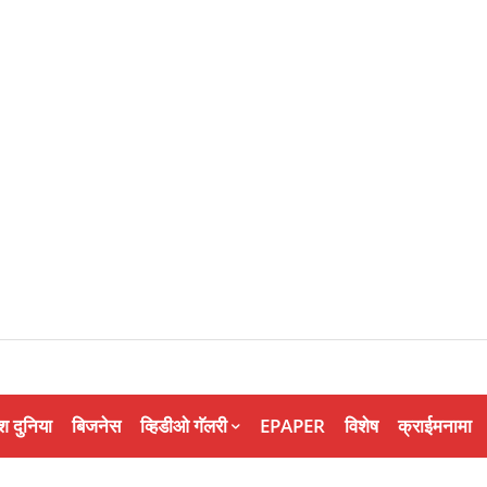
श दुनिया
बिजनेस
व्हिडीओ गॅलरी
EPAPER
विशेष
क्राईमनामा