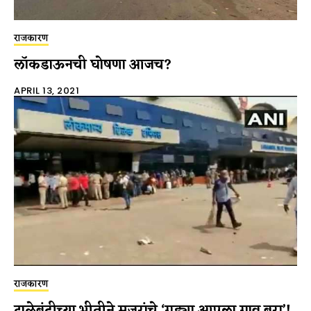
राजकारण
लॉकडाऊनची घोषणा आजच?
APRIL 13, 2021
राजकारण
टाळेबंदीच्या भीतीने मजूरांचे ‘गड्या आपुला गाव बरा’!