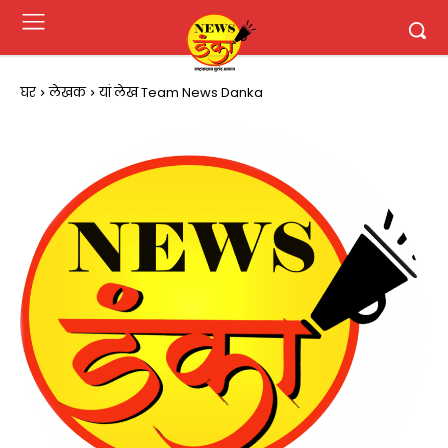
घर
लेखक
यां लेख Team News Danka