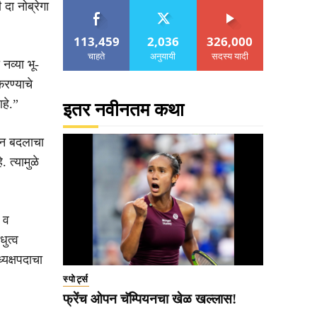
दा नोब्रेगा
113,459
2,036
326,000
चाहते
अनुयायी
सदस्य यादी
नव्या भू-
रण्याचे
हे.”
इतर नवीनतम कथा
मान बदलाचा
त्यामुळे
 व
ुत्व
्यक्षपदाचा
स्पोर्ट्स
फ्रेंच ओपन चॅम्पियनचा खेळ खल्लास!