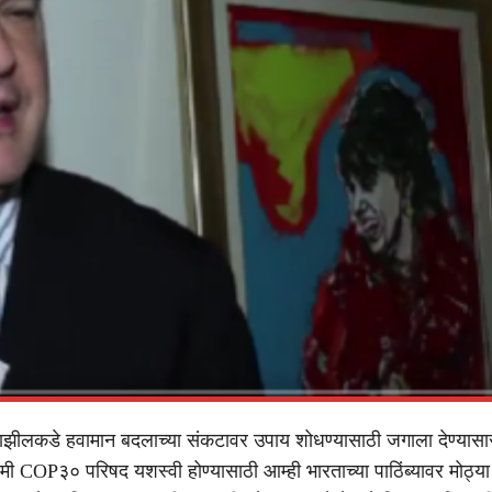
ाझीलकडे हवामान बदलाच्या संकटावर उपाय शोधण्यासाठी जगाला देण्यासा
ी COP३० परिषद यशस्वी होण्यासाठी आम्ही भारताच्या पाठिंब्यावर मोठ्या