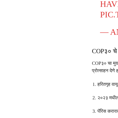
HA
PIC
— A
COP३० चे उ
COP३० चा मुख्य
प्रोत्साहन देणे
हरितगृह वाय
२०२३ मधील 
पॅरिस करारात