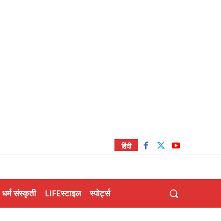
हिंदी
धर्म संस्कृती
LIFEस्टाइल
स्पोर्ट्स