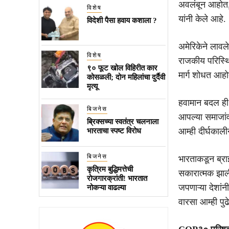
अवलंबून आहोत,”
विशेष
यांनी केले आहे.
विदेशी पैसा हवाय कशाला ?
अमेरिकेने लावलेल
विशेष
राजकीय परिस्थि
९० फूट खोल विहिरीत कार
मार्ग शोधत आहोत
कोसळली; दोन महिलांचा दुर्दैवी
मृत्यू
हवामान बदल ही 
बिजनेस
आपल्या समाजांव
ब्रिक्सच्या स्वतंत्र चलनाला
आम्ही दीर्घका
भारताचा स्पष्ट विरोध
बिजनेस
भारताकडून ब्राझ
कृत्रिम बुद्धिमत्तेची
सकारात्मक झाली
रोजगारक्रांती! भारतात
जपणाऱ्या देशांन
नोकऱ्या वाढल्या
वारसा आम्ही पुढ