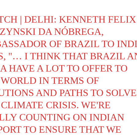
TCH
| DELHI: KENNETH FELIX
ZYNSKI DA NÓBREGA,
ASSADOR OF BRAZIL TO INDI
S, "… I THINK THAT BRAZIL 
IA HAVE A LOT TO OFFER TO
 WORLD IN TERMS OF
UTIONS AND PATHS TO SOLVE
 CLIMATE CRISIS. WE'RE
LLY COUNTING ON INDIAN
PORT TO ENSURE THAT WE