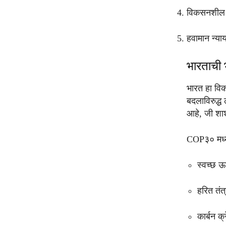
विकसनशील दे
हवामान न्या
भारताची 
भारत हा वि
बदलाविरुद्ध
आहे, जी शाश
COP३० मध्ये
स्वच्छ ऊ
हरित तंत्
कार्बन क्