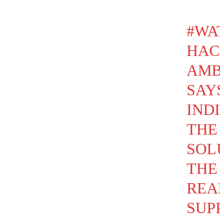
#WA
HAC
AMB
SAY
IND
THE
SOL
THE
REA
SUP