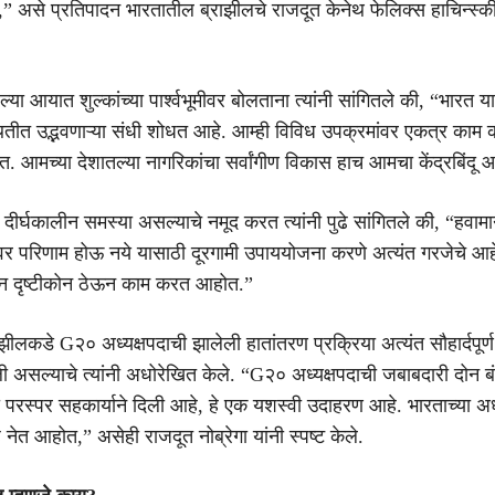
 असे प्रतिपादन भारतातील ब्राझीलचे राजदूत केनेथ फेलिक्स हाचिन्स्की 
्या आयात शुल्कांच्या पार्श्वभूमीवर बोलताना त्यांनी सांगितले की, “भारत या 
तीत उद्भवणाऱ्या संधी शोधत आहे. आम्ही विविध उपक्रमांवर एकत्र काम क
. आमच्या देशातल्या नागरिकांचा सर्वांगीण विकास हाच आमचा केंद्रबिंदू आ
दीर्घकालीन समस्या असल्याचे नमूद करत त्यांनी पुढे सांगितले की, “हवा
र परिणाम होऊ नये यासाठी दूरगामी उपाययोजना करणे अत्यंत गरजेचे आहे. 
लीन दृष्टीकोन ठेऊन काम करत आहोत.”
ीलकडे G२० अध्यक्षपदाची झालेली हातांतरण प्रक्रिया अत्यंत सौहार्दपूर्ण
 असल्याचे त्यांनी अधोरेखित केले. “G२० अध्यक्षपदाची जबाबदारी दोन बंध
ी परस्पर सहकार्याने दिली आहे, हे एक यशस्वी उदाहरण आहे. भारताच्या अध
े नेत आहोत,” असेही राजदूत नोब्रेगा यांनी स्पष्ट केले.