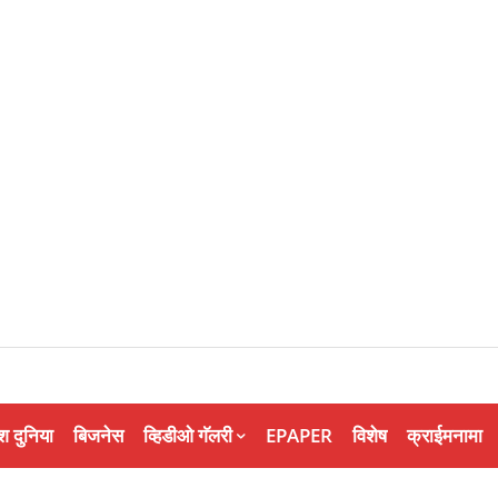
श दुनिया
बिजनेस
व्हिडीओ गॅलरी
EPAPER
विशेष
क्राईमनामा