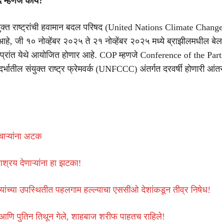
म्हणजे काय?
क्त राष्ट्रांची हवामान बदल परिषद (United Nations Climate Chang
े, जी १० नोव्हेंबर २०२५ ते २१ नोव्हेंबर २०२५ मध्ये ब्राझीलमधील बे
प्रांत येथे आयोजित होणार आहे. COP म्हणजे Conference of the Part
्भातील संयुक्त राष्ट्र फ्रेमवर्क (UNFCCC) अंतर्गत दरवर्षी होणारी आंतर
मचाऱ्यांना अटक
श्रय देणाऱ्यांना हा झटका!
ंच्या उपस्थितीत पहलगाम हल्ल्याचा एससीओ देशांकडून तीव्र निषेध!
 आणि पुतिन तिथून गेले, शाहबाज शरीफ पाहतच राहिले!