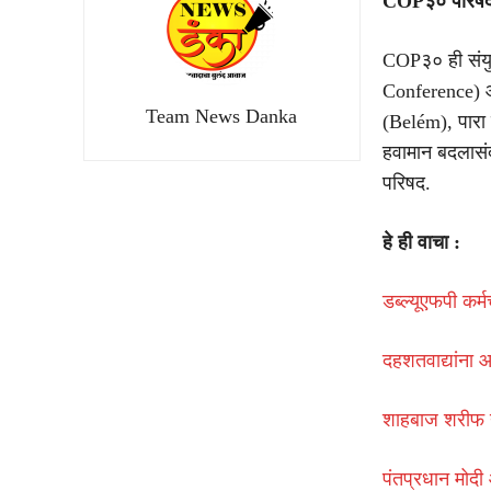
COP३० परिषद 
COP३० ही संयु
Conference) आह
Team News Danka
(Belém), पारा 
हवामान बदलासंदर
परिषद.
हे ही वाचा :
डब्ल्यूएफपी कर्
दहशतवाद्यांना आ
शाहबाज शरीफ या
पंतप्रधान मोदी