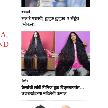
स्पोर्ट्स
चल रे यशस्वी, टुणुक टुणुक! २ चेंडूंत
‘भोपळा’!
A,
AND
विशेष
केसांची लांबी गिनिज बुक विक्रमापर्यंत…
उत्तराखंडच्या महिलेची कमाल