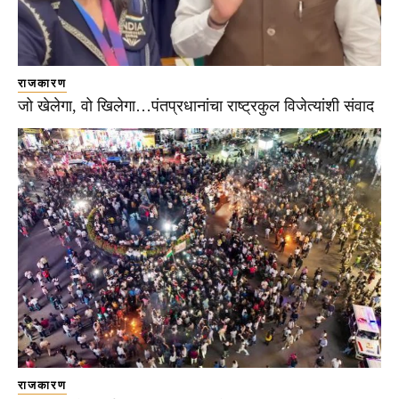
राजकारण
जो खेलेगा, वो खिलेगा…पंतप्रधानांचा राष्ट्रकुल विजेत्यांशी संवाद
राजकारण