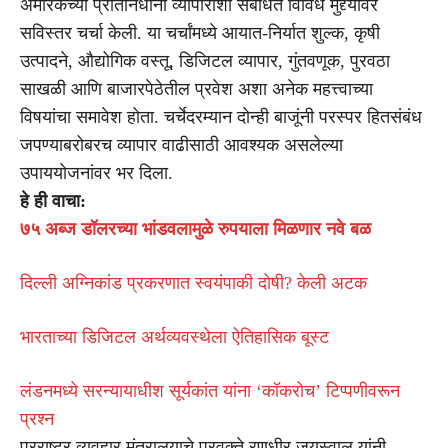
अमेरिकेच्या प्रतिनिधींनी व्यापाराशी संबंधित विविध मुद्द्यांवर
सविस्तर चर्चा केली. या चर्चांमध्ये आयात-निर्यात शुल्क, कृषी
उत्पादने, औद्योगिक वस्तू, डिजिटल व्यापार, गुंतवणूक, पुरवठा
साखळी आणि बाजारपेठेतील प्रवेश अशा अनेक महत्त्वाच्या
विषयांचा समावेश होता. चर्चेदरम्यान दोन्ही बाजूंनी परस्पर हितसंबंध
जपण्याबरोबरच व्यापार वाढीसाठी आवश्यक असलेल्या
उपाययोजनांवर भर दिला.
हे ही वाचा:
७५ अब्ज डॉलरच्या भांडवलामुळे रुपयाला मिळणार नवे बळ
दिल्ली अग्निकांड प्रकरणात स्वयंपाकी दोषी? केली अटक
भारताच्या डिजिटल अर्थव्यवस्थेला ऐतिहासिक बूस्ट
लंडनमध्ये सरन्यायाधीश सूर्यकांत यांना ‘कॉकरोच’ टिप्पणीवरून
प्रश्न
परराष्ट्र व्यवहार मंत्रालयाचे प्रवक्ते रणधीर जयस्वाल यांनी