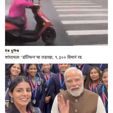
देश दुनिया
शांघायला ‘डॉल्फिन’चा तडाखा; १,३०० विमानं रद्द