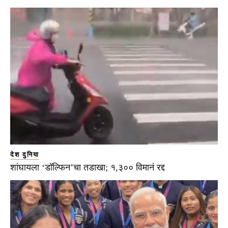
देश दुनिया
शांघायला ‘डॉल्फिन’चा तडाखा; १,३०० विमानं रद्द