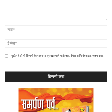
टिप्पणी
ना
ई
मे
पुढील वेळी मी टिप्पणी केल्यावर या ब्राउझरमध्ये माझे नाव, ईमेल आणि वेबसाइट जतन करा.