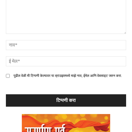
टिप्पणी
ना
ई
मे
पुढील वेळी मी टिप्पणी केल्यावर या ब्राउझरमध्ये माझे नाव, ईमेल आणि वेबसाइट जतन करा.