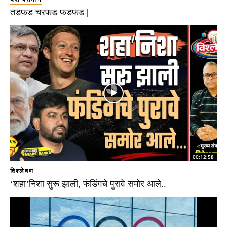
तडफड चरफड फडफड |
00:12:58
विश्लेषण
‘शहा’निशा सुरू झाली, फंडिंगचे पुरावे समोर आले..