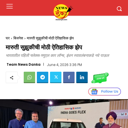
घर
बिजनेस
मारुती सुझुकीची मोठी ऐतिहासिक झेप
मारुती सुझुकीची मोठी ऐतिहासिक झेप
भारतातील पहिली फ्लेक्स-फ्युएल कार लॉन्च, इंधन स्वावलंबनाकडे नवे पाऊल
Team News Danka
June 4, 2026 3:36 PM