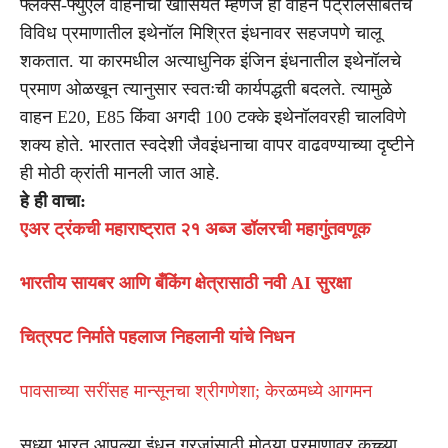
फ्लेक्स-फ्युएल वाहनांची खासियत म्हणजे ही वाहने पेट्रोलसोबतच
विविध प्रमाणातील इथेनॉल मिश्रित इंधनावर सहजपणे चालू
शकतात. या कारमधील अत्याधुनिक इंजिन इंधनातील इथेनॉलचे
प्रमाण ओळखून त्यानुसार स्वतःची कार्यपद्धती बदलते. त्यामुळे
वाहन E20, E85 किंवा अगदी 100 टक्के इथेनॉलवरही चालविणे
शक्य होते. भारतात स्वदेशी जैवइंधनाचा वापर वाढवण्याच्या दृष्टीने
ही मोठी क्रांती मानली जात आहे.
हे ही वाचा:
एअर ट्रंकची महाराष्ट्रात २१ अब्ज डॉलरची महागुंतवणूक
भारतीय सायबर आणि बँकिंग क्षेत्रासाठी नवी AI सुरक्षा
चित्रपट निर्माते पहलाज निहलानी यांचे निधन
पावसाच्या सरींसह मान्सूनचा श्रीगणेशा; केरळमध्ये आगमन
सध्या भारत आपल्या इंधन गरजांसाठी मोठ्या प्रमाणावर कच्च्या