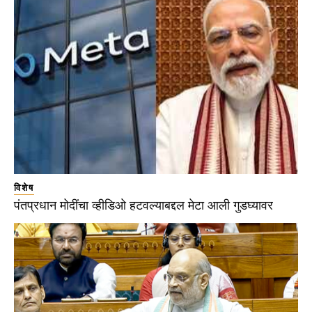
विशेष
पंतप्रधान मोदींचा व्हीडिओ हटवल्याबद्दल मेटा आली गुडघ्यावर