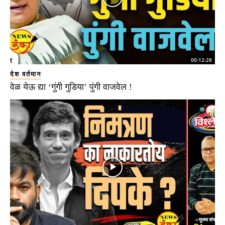
00:12:28
देश वर्तमान
वेळ येऊ द्या ‘गुंगी गुडिया’ पुंगी वाजवेल !