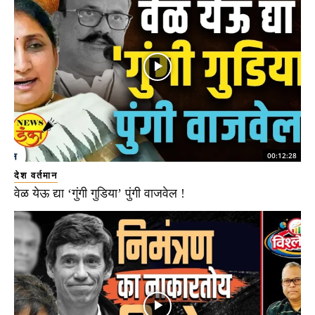
00:12:28
देश वर्तमान
वेळ येऊ द्या ‘गुंगी गुडिया’ पुंगी वाजवेल !