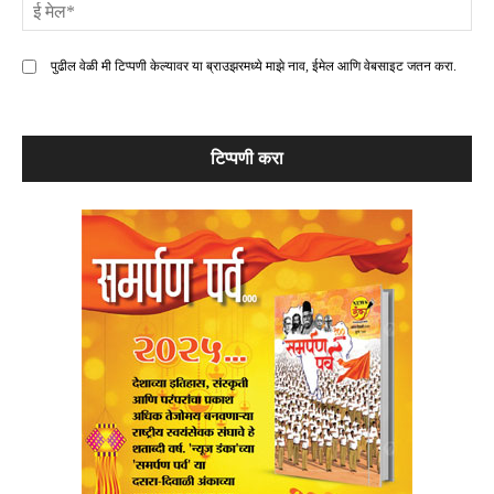
ई
मे
पुढील वेळी मी टिप्पणी केल्यावर या ब्राउझरमध्ये माझे नाव, ईमेल आणि वेबसाइट जतन करा.