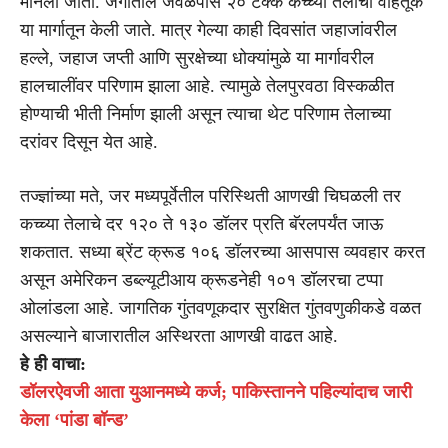
मानला जातो. जगातील जवळपास २० टक्के कच्च्या तेलाची वाहतूक
या मार्गातून केली जाते. मात्र गेल्या काही दिवसांत जहाजांवरील
हल्ले, जहाज जप्ती आणि सुरक्षेच्या धोक्यांमुळे या मार्गावरील
हालचालींवर परिणाम झाला आहे. त्यामुळे तेलपुरवठा विस्कळीत
होण्याची भीती निर्माण झाली असून त्याचा थेट परिणाम तेलाच्या
दरांवर दिसून येत आहे.
तज्ज्ञांच्या मते, जर मध्यपूर्वेतील परिस्थिती आणखी चिघळली तर
कच्च्या तेलाचे दर १२० ते १३० डॉलर प्रति बॅरलपर्यंत जाऊ
शकतात. सध्या ब्रेंट क्रूड १०६ डॉलरच्या आसपास व्यवहार करत
असून अमेरिकन डब्ल्यूटीआय क्रूडनेही १०१ डॉलरचा टप्पा
ओलांडला आहे. जागतिक गुंतवणूकदार सुरक्षित गुंतवणुकीकडे वळत
असल्याने बाजारातील अस्थिरता आणखी वाढत आहे.
हे ही वाचा:
डॉलरऐवजी आता युआनमध्ये कर्ज; पाकिस्तानने पहिल्यांदाच जारी
केला ‘पांडा बॉन्ड’