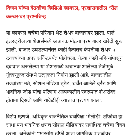
विजय यांच्या बैठकीचा व्हिडिओ व्हायरल; प्रशासनातील ‘रील
कल्चर’वर प्रश्नचिन्ह
या व्हायरल चर्चेचा परिणाम थेट शेअर बाजारावर झाला. पार्ले
इंडस्ट्रीजच्या शेअर्समध्ये अचानक मोठ्या प्रमाणावर खरेदी सुरू
झाली. बाजार उघडल्यानंतर काही वेळातच कंपनीचा शेअर ५
टक्क्यांच्या अपर सर्किटपर्यंत पोहोचला. गेल्या काही महिन्यांपासून
दबावात असलेल्या या शेअरमध्ये अचानक आलेल्या तेजीमुळे
गुंतवणूकदारांमध्ये उत्सुकता निर्माण झाली आहे. बाजारातील
तज्ज्ञांच्या मते, सोशल मीडिया ट्रेंड, चर्चेत आलेले ब्रँड आणि
भावनिक जोड यांचा परिणाम अल्पकालीन स्वरूपात शेअर्सवर
होताना दिसतो आणि यावेळीही त्याचाच प्रत्यय आला.
विशेष म्हणजे, अधिकृत राजनैतिक चर्चांपेक्षा ‘मेलोडी’ टॉफीचा हा
साधा पण भावनिक क्षणच सोशल मीडियावर सर्वाधिक चर्चेचा विषय
ठरला. अनेकांनी “भारतीय टॉफी आता जागतिक पातळीवर