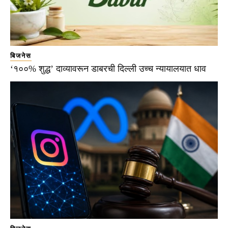
बिजनेस
‘१००% शुद्ध’ दाव्यावरून डाबरची दिल्ली उच्च न्यायालयात धाव