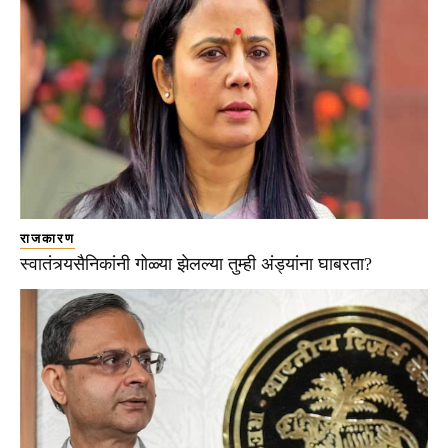
राजकारण
स्वातंत्र्यसैनिकांनी गोळ्या झेलल्या तुम्ही अंड्यांना घाबरता?