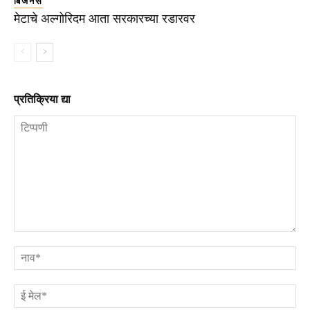
बिजनेस
मेटाचे अल्गोरिदम आता सरकारच्या रडारवर
प्रतिक्रिया द्या
टिप्पणी
ना
ई
मे