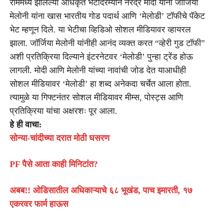
रोममध्ये झालेल्या अधिकृत भेटीदरम्यान नरेंद्र मोदी यांनी जॉर्जिया
मेलोनी यांना खास भारतीय गोड पदार्थ आणि ‘मेलोडी’ टॉफीचे पॅकेट
भेट म्हणून दिले. या भेटीचा व्हिडिओ सोशल मीडियावर व्हायरल
झाला. जॉर्जिया मेलोनी यांनीही आनंद व्यक्त करत “व्हेरी गुड टॉफी”
अशी प्रतिक्रिया दिल्याने इंटरनेटवर ‘मेलोडी’ पुन्हा ट्रेंड होऊ
लागली. मोदी आणि मेलोनी यांच्या नावांची जोड देत याआधीही
सोशल मीडियावर ‘मेलोडी’ हा शब्द अनेकदा चर्चेत आला होता.
त्यामुळे या गिफ्टनंतर सोशल मीडियावर मीम्स, पोस्ट्स आणि
प्रतिक्रिया यांचा अक्षरशः पूर आला.
हे ही वाचा:
सोन्या-चांदीच्या दरात मोठी घसरण
PF पैसे आता काही मिनिटांत?
अबब!! ओडिसातील अधिकाऱ्याचे ६८ भूखंड, पाच इमारती, १७
एकरवर फार्म हाऊस