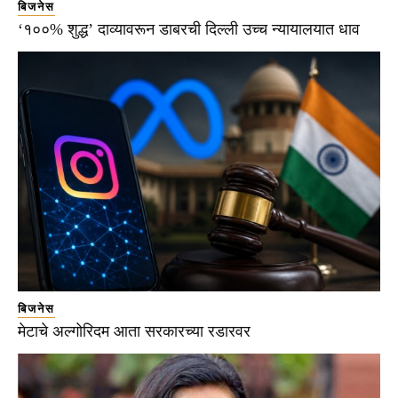
बिजनेस
‘१००% शुद्ध’ दाव्यावरून डाबरची दिल्ली उच्च न्यायालयात धाव
बिजनेस
मेटाचे अल्गोरिदम आता सरकारच्या रडारवर