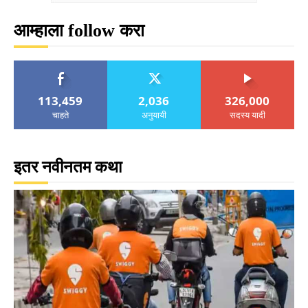
आम्हाला follow करा
113,459
2,036
326,000
चाहते
अनुयायी
सदस्य यादी
इतर नवीनतम कथा