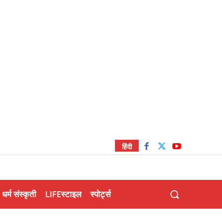
हिंदी
धर्म संस्कृती
LIFEस्टाइल
स्पोर्ट्स