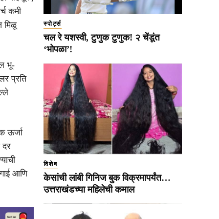
र्च कमी
स्पोर्ट्स
त मिळू
चल रे यशस्वी, टुणुक टुणुक! २ चेंडूंत
‘भोपळा’!
ल भू-
लर प्रति
्ले
िक ऊर्जा
े दर
्याची
विशेष
ागाई आणि
केसांची लांबी गिनिज बुक विक्रमापर्यंत…
उत्तराखंडच्या महिलेची कमाल