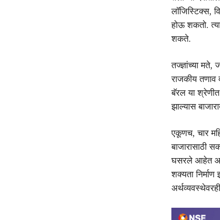
लॉजिस्टिक्स, वि
होऊ शकतो. त्याम
शकते.
तज्ज्ञांच्या मते
राजकीय तणाव वा
बॅरल या श्रेणी
झाल्यास बाजारात
एकूणच, चार महिन
बाजारासाठी सका
घसरले आहेत आणि
शक्यता निर्मा
अर्थव्यवस्थेवर