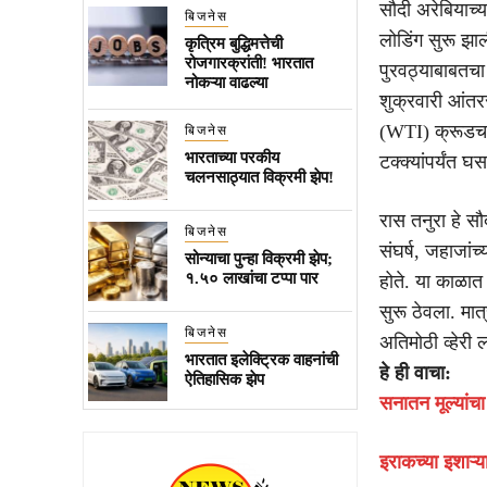
सौदी अरेबियाच्य
बिजनेस
लोडिंग सुरू झा
कृत्रिम बुद्धिमत्तेची
रोजगारक्रांती! भारतात
पुरवठ्याबाबतचा
नोकऱ्या वाढल्या
शुक्रवारी आंतर
(WTI) क्रूडचा 
बिजनेस
भारताच्या परकीय
टक्क्यांपर्यंत 
चलनसाठ्यात विक्रमी झेप!
रास तनुरा हे सौद
बिजनेस
संघर्ष, जहाजांच
सोन्याचा पुन्हा विक्रमी झेप;
१.५० लाखांचा टप्पा पार
होते. या काळात 
सुरू ठेवला. मात
बिजनेस
अतिमोठी व्हेरी
भारतात इलेक्ट्रिक वाहनांची
हे ही वाचा:
ऐतिहासिक झेप
सनातन मूल्यांचा 
इराकच्या इशाऱ्