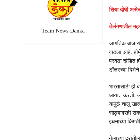
सिया दोषी असेल त
तेलंगणातील महस
Team News Danka
जागतिक बाजारात
वाढला आहे. होर्
पुरवठा खंडित हो
डॉलरच्या दिशेन
भारतासाठी ही बा
आयात करतो. त्य
यामुळे चालू ख
साठ्यावरही सका
इंधनाच्या किमती
तेलाच्या दरातील