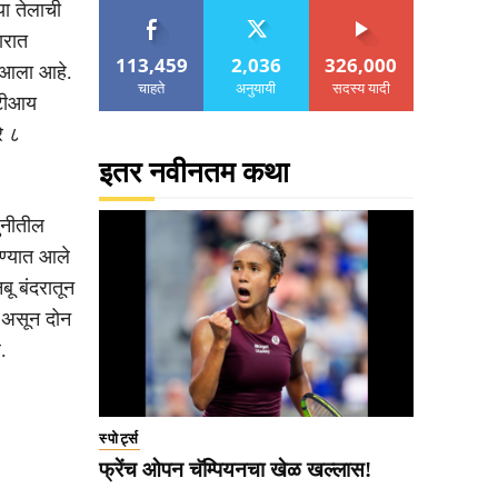
या तेलाची
ारात
113,459
2,036
326,000
न आला आहे.
चाहते
अनुयायी
सदस्य यादी
ूटीआय
े ८
इतर नवीनतम कथा
धुनीतील
वण्यात आले
बू बंदरातून
ले असून दोन
.
स्पोर्ट्स
फ्रेंच ओपन चॅम्पियनचा खेळ खल्लास!