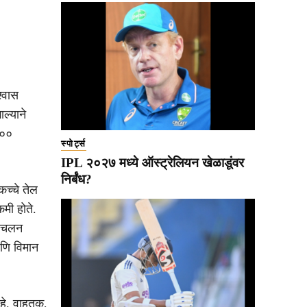
्वास
ाल्याने
१००
स्पोर्ट्स
IPL २०२७ मध्ये ऑस्ट्रेलियन खेळाडूंवर
निर्बंध?
कच्चे तेल
मी होते.
य चलन
आणि विमान
हे. वाहतूक,