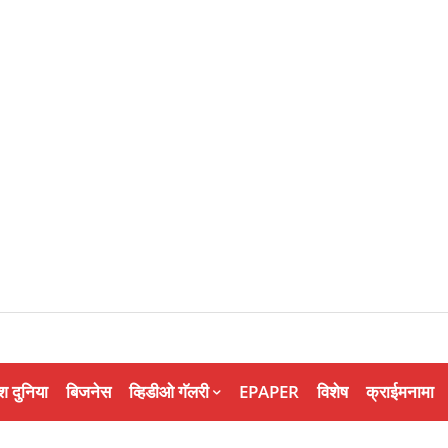
श दुनिया
बिजनेस
व्हिडीओ गॅलरी
EPAPER
विशेष
क्राईमनामा