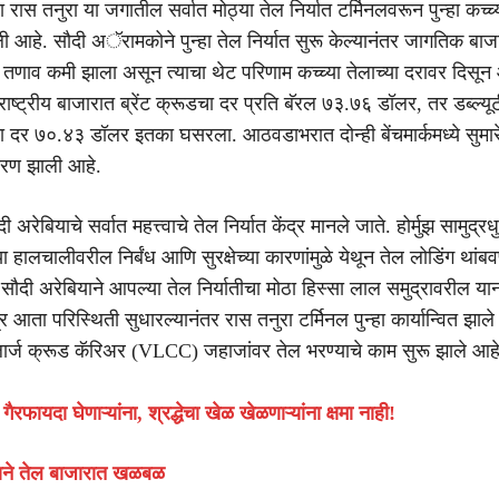
ा रास तनुरा या जगातील सर्वात मोठ्या तेल निर्यात टर्मिनलवरून पुन्हा कच्च्
ली आहे. सौदी अॅरामकोने पुन्हा तेल निर्यात सुरू केल्यानंतर जागतिक बाज
 तणाव कमी झाला असून त्याचा थेट परिणाम कच्च्या तेलाच्या दरावर दिसू
राष्ट्रीय बाजारात ब्रेंट क्रूडचा दर प्रति बॅरल ७३.७६ डॉलर, तर डब्ल्य
दर ७०.४३ डॉलर इतका घसरला. आठवडाभरात दोन्ही बेंचमार्कमध्ये सुमार
घसरण झाली आहे.
ी अरेबियाचे सर्वात महत्त्वाचे तेल निर्यात केंद्र मानले जाते. होर्मुझ सामुद्र
्या हालचालीवरील निर्बंध आणि सुरक्षेच्या कारणांमुळे येथून तेल लोडिंग थांब
सौदी अरेबियाने आपल्या तेल निर्यातीचा मोठा हिस्सा लाल समुद्रावरील यान
्र आता परिस्थिती सुधारल्यानंतर रास तनुरा टर्मिनल पुन्हा कार्यान्वित झा
 लार्ज क्रूड कॅरिअर (VLCC) जहाजांवर तेल भरण्याचे काम सुरू झाले आहे
गैरफायदा घेणाऱ्यांना, श्रद्धेचा खेळ खेळणाऱ्यांना क्षमा नाही!
याने तेल बाजारात खळबळ