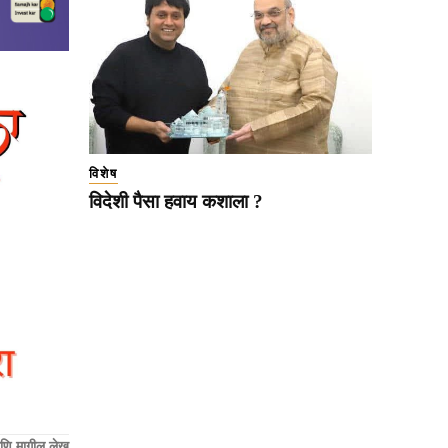
विशेष
विदेशी पैसा हवाय कशाला ?
णि मागील लेख