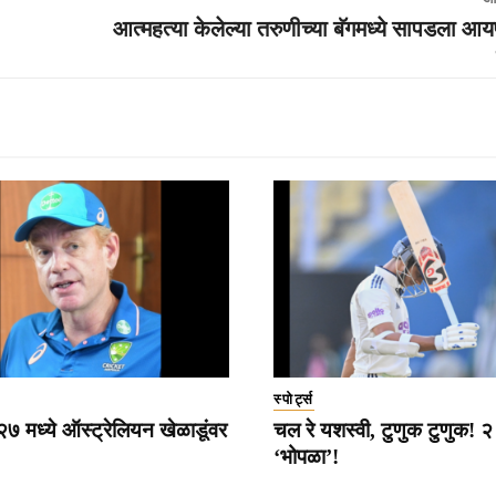
आत्महत्या केलेल्या तरुणीच्या बॅगमध्ये सापडला 
स्पोर्ट्स
 मध्ये ऑस्ट्रेलियन खेळाडूंवर
चल रे यशस्वी, टुणुक टुणुक! २ च
‘भोपळा’!