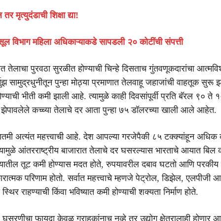
र मृत्युदंडाची शिक्षा द्या!
ूल विभाग महिला अधिकाऱ्याकडे सापडली २० कोटींची संपत्ती
 तेलाचा पुरवठा सुरळीत होण्याची चिन्हे दिसताच गुंतवणूकदारांचा आत्मविश
मुझ सामुद्रधुनीतून पुन्हा मोठ्या प्रमाणात तेलवाहू जहाजांची वाहतूक सुरू झ
ण्याची भीती कमी झाली आहे. त्यामुळे काही दिवसांपूर्वी प्रति बॅरल ९० ते 
े झेपावलेले कच्च्या तेलाचे दर आता पुन्हा ७५ डॉलरच्या खाली आले आहेत.
तमी अत्यंत महत्त्वाची आहे. देश आपल्या गरजेपैकी ८५ टक्क्यांहून अधिक 
ामुळे आंतरराष्ट्रीय बाजारात तेलाचे दर घसरल्यास भारताचे आयात बिल क
ात्यातील तूट कमी होण्यास मदत होते, रुपयावरील दबाव घटतो आणि परकी
रात्मक परिणाम होतो. सर्वात महत्त्वाचे म्हणजे पेट्रोल, डिझेल, एलपीजी 
 स्थिर राहण्याची किंवा भविष्यात कमी होण्याची शक्यता निर्माण होते.
 घसरणीचा फायदा केवळ ग्राहकांनाच नव्हे तर उद्योग क्षेत्रालाही होणार आ