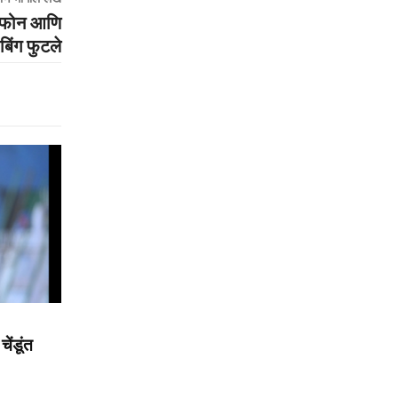
आयफोन आणि
बिंग फुटले
ेंडूंत