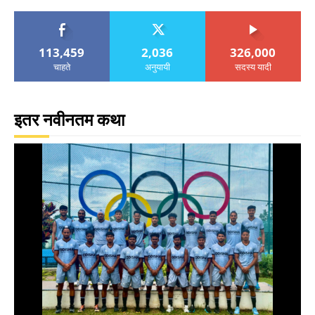
113,459
2,036
326,000
चाहते
अनुयायी
सदस्य यादी
इतर नवीनतम कथा