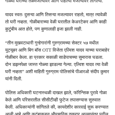
गोळ्या घराच्या तळमजल्यावर आणि पहिल्या मजल्यावर लागल्या.
यादव स्वतः दुसऱ्या आणि तिसऱ्या मजल्यावर राहतो, मात्र त्यावेळी
तो घरी नव्हता. गोळीबाराच्या वेळी घरातील केअरटेकर आणि काही
कुटुंबीय आत होते, पण कुणालाही इजा झाली नाही.
“तीन मुखवटाधारी गुन्हेगारांनी गुरुग्रामच्या सेक्टर ५७ मधील
युट्यूबर आणि बिग बॉस OTT विजेता एल्विश यादव याच्या घराबाहेर
गोळीबार केला. हा प्रकार सकाळी साडेपाचच्या सुमारास घडला.
दोन डझनपेक्षा जास्त गोळ्या झाडल्या गेल्या. एल्विश यादव त्या वेळी
घरी नव्हता” अशी माहिती गुरुग्राम पोलिसांचे पीआरओ संदीप कुमार
यांनी दिली.
पोलिस अधिकारी घटनास्थळी दाखल झाले, फॉरेन्सिक पुरावे गोळा
केले आणि परिसरातील सीसीटीव्ही फुटेज तपासण्यास सुरुवात
केली. अधिकाऱ्यांनी सांगितले की, कायदेशीर कारवाई सुरू करण्यात
आली आहे आणि कुटुंबाकडून औपचारिक तक्रार आल्यानंतर पुढील