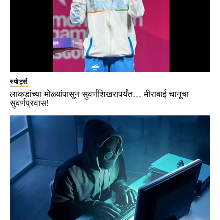
स्पोर्ट्स
लाकडांच्या मोळ्यांपासून सुवर्णशिखरापर्यंत… मीराबाई चानूचा
सुवर्णप्रवास!