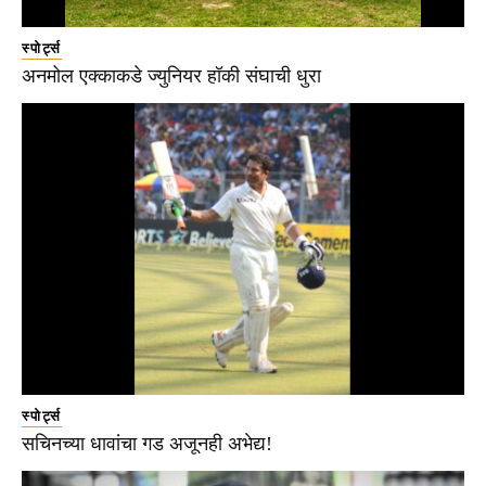
स्पोर्ट्स
अनमोल एक्काकडे ज्युनियर हॉकी संघाची धुरा
स्पोर्ट्स
सचिनच्या धावांचा गड अजूनही अभेद्य!