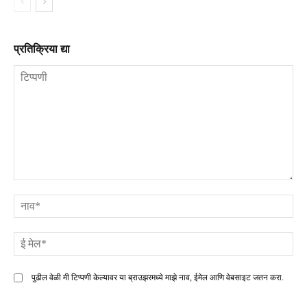
प्रतिक्रिया द्या
टिप्पणी
ना
ई
मे
पुढील वेळी मी टिप्पणी केल्यावर या ब्राउझरमध्ये माझे नाव, ईमेल आणि वेबसाइट जतन करा.