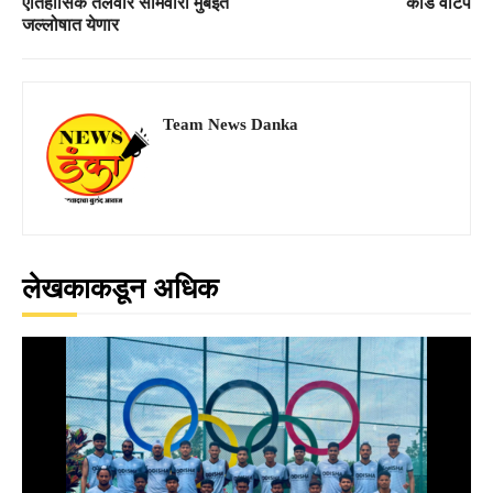
ऐतिहासिक तलवार सोमवारी मुंबईत
कार्ड वाटप
जल्लोषात येणार
Team News Danka
लेखकाकडून अधिक