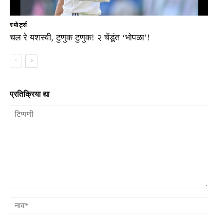
स्पोर्ट्स
चल रे यशस्वी, टुणुक टुणुक! २ चेंडूंत ‘भोपळा’!
प्रतिक्रिया द्या
टिप्पणी
ना