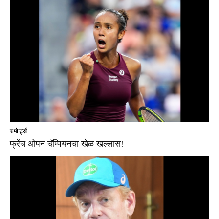
स्पोर्ट्स
फ्रेंच ओपन चॅम्पियनचा खेळ खल्लास!