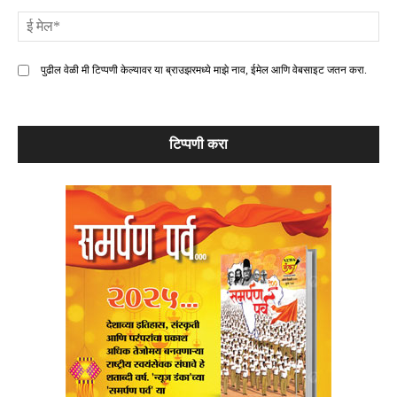
ई
मे
पुढील वेळी मी टिप्पणी केल्यावर या ब्राउझरमध्ये माझे नाव, ईमेल आणि वेबसाइट जतन करा.