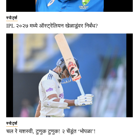
स्पोर्ट्स
IPL २०२७ मध्ये ऑस्ट्रेलियन खेळाडूंवर निर्बंध?
स्पोर्ट्स
चल रे यशस्वी, टुणुक टुणुक! २ चेंडूंत ‘भोपळा’!