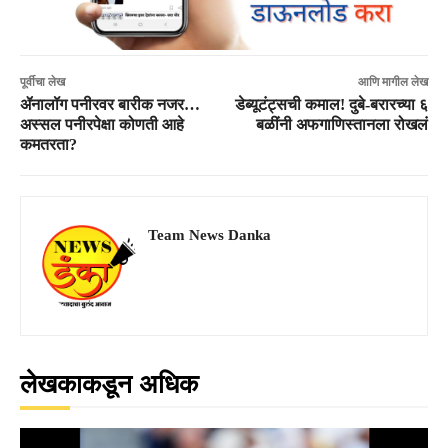
पूर्वीचा लेख
आणि मागील लेख
ॲनालॉग पनीरवर बारीक नजर…
डेब्यूटंट्सची कमाल! दुबे-बरारच्या ६
अस्सल पनीरपेक्षा कोणती आहे
बळींनी अफगाणिस्तानला रोखलं
कमतरता?
Team News Danka
लेखकाकडून अधिक