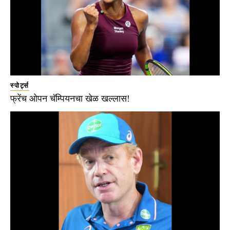
स्पोर्ट्स
फ्रेंच ओपन चॅम्पियनचा खेळ खल्लास!