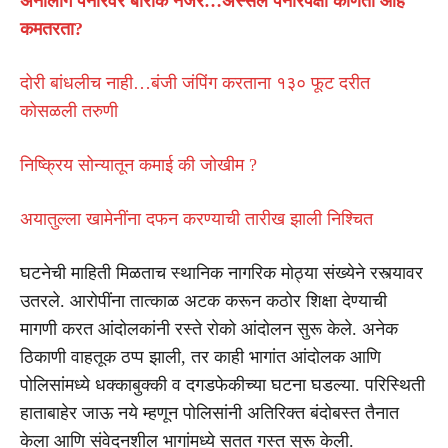
ॲनालॉग पनीरवर बारीक नजर…अस्सल पनीरपेक्षा कोणती आहे
कमतरता?
दोरी बांधलीच नाही…बंजी जंपिंग करताना १३० फूट दरीत
कोसळली तरुणी
निष्क्रिय सोन्यातून कमाई की जोखीम ?
अयातुल्ला खामेनींना दफन करण्याची तारीख झाली निश्चित
घटनेची माहिती मिळताच स्थानिक नागरिक मोठ्या संख्येने रस्त्यावर
उतरले. आरोपींना तात्काळ अटक करून कठोर शिक्षा देण्याची
मागणी करत आंदोलकांनी रस्ते रोको आंदोलन सुरू केले. अनेक
ठिकाणी वाहतूक ठप्प झाली, तर काही भागांत आंदोलक आणि
पोलिसांमध्ये धक्काबुक्की व दगडफेकीच्या घटना घडल्या. परिस्थिती
हाताबाहेर जाऊ नये म्हणून पोलिसांनी अतिरिक्त बंदोबस्त तैनात
केला आणि संवेदनशील भागांमध्ये सतत गस्त सुरू केली.