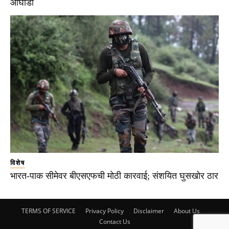
आघाडी
विशेष
भारत-पाक सीमेवर बीएसएफची मोठी कारवाई; संशयित घुसखोर ठार
TERMS OF SERVICE
Privacy Policy
Disclaimer
About Us
Contact Us