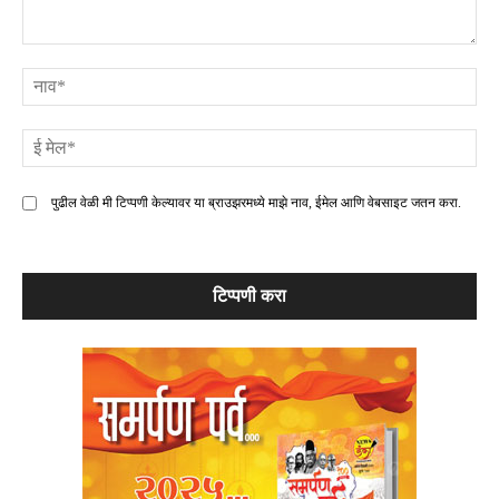
टिप्पणी
ना
ई
मे
पुढील वेळी मी टिप्पणी केल्यावर या ब्राउझरमध्ये माझे नाव, ईमेल आणि वेबसाइट जतन करा.