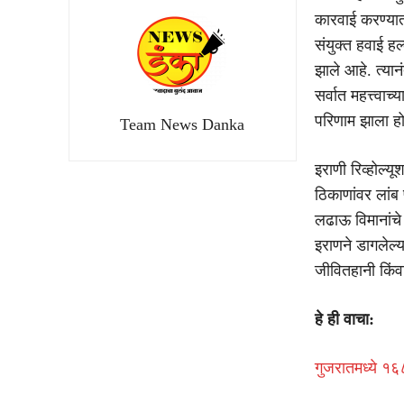
कारवाई करण्यात
संयुक्त हवाई हल्ल
झाले आहे. त्या
सर्वात महत्त्वाच
परिणाम झाला हो
Team News Danka
इराणी रिव्होल्य
ठिकाणांवर लांब 
लढाऊ विमानांचे 
इराणने डागलेल्य
जीवितहानी किंव
हे ही वाचा:
गुजरातमध्ये १६८