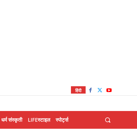
हिंदी
धर्म संस्कृती
LIFEस्टाइल
स्पोर्ट्स