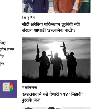
देश दुनिया
सौदी अरेबिया-पाकिस्तान-तुर्कीची नवी
संरक्षण आघाडी ‘इस्लामिक नाटो’?
ठेवून
रोन हल्ले
धील
ुरू
क्राईमनामा
दहशतवादाचे धडे देणारी ११४ ‘जिहादी’
पुस्तके जप्त