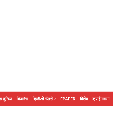
श दुनिया
बिजनेस
व्हिडीओ गॅलरी
EPAPER
विशेष
क्राईमनामा