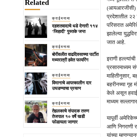
Related
(आयआरजीसी) ने
प्रदेशातील २२ ठ
क्राईमनामा
परिसरात अमेरिकेन
दहशतवादाचे धडे देणारी ११४
‘जिहादी’ पुस्तके जप्त
झालेल्या युद्धव
जात आहे.
क्राईमनामा
बोरीवलीत वाढदिवसाच्या पार्टीत
इराणी हल्ल्यांच
मध्यरात्री हवेत फायरिंग
प्रसारमाध्यम स
माहितीनुसार, बह
क्राईमनामा
विमानाचे आपत्कालीन दार
बहरीनच्या गृह म
उघडण्याचा प्रयत्न
केले असून हवाई
माध्यम सल्लागार
क्राईमनामा
तेहलकाचे संपादक तरुण
तेजपाल १० वर्षे खडी
यापूर्वी अमेरिके
फोडायला जाणार
आणि निगराणी रडा
यांच्या म्हणण्या