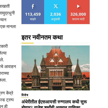
 आखाती
ामुद्रधुनी
113,459
2,036
326,000
चाहते
अनुयायी
सदस्य यादी
म्यान
की एक मानला
इतर नवीनतम कथा
रकारी
ल्या
ले.
्याचे आवाहन
राच्या
केला.
रण केंद्रे
विशेष
ल्ड ट्रम्प
अंधेरीतील ईएसआयसी रुग्णालय कधी सुरू
ून ही
होणार? राजेश शर्मांची अवमान याचिका