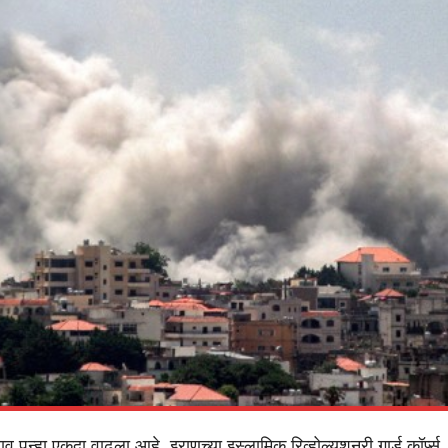
णाव पुन्हा एकदा वाढला आहे. इराणच्या इस्लामिक रिव्होल्यूशनरी गार्ड कॉर्प्स