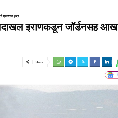
ी प्रदेशात हल्ले
युत्तरादाखल इराणकडून जॉर्डनसह आख
Share