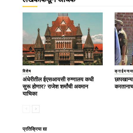
विशेष
क्राईमनाम
अंधेरीतील ईएसआयसी रुग्णालय कधी
छापखान्या
सुरू होणार? राजेश शर्मांची अवमान
करतानाच
याचिका
प्रतिक्रिया द्या