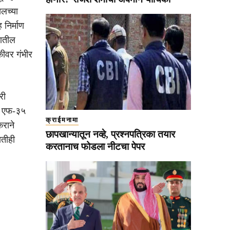
यलच्या
ह निर्माण
गातील
ुकीवर गंभीर
री
ील एफ-३५
क्राईमनामा
कराने
छापखान्यातून नव्हे, प्रश्नपत्रिका तयार
णतीही
करतानाच फोडला नीटचा पेपर