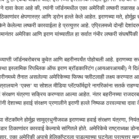
 दावा केला आहे की, त्यांनी जॉर्डनमधील एका अमेरिकी लष्करी तळासह
िकाणांवर क्षेपणास्त्र आणि ड्रोन हल्ले केले आहेत. इराणच्या मते, होर्मुझ स
े केलेल्या लष्करी कारवाईला हे प्रत्युत्तर आहे. एप्रिलमध्ये दोन्ही देशांदर
िरामानंतर अमेरिका आणि इराण यांच्यातील हा सर्वात गंभीर लष्करी संघर्षांपै
ी व्याप्ती जॉर्डनबरोबरच कुवेत आणि बहरीनपर्यंत पोहोचली आहे. इराणच्या स
ंस्था इस्लामिक रिपब्लिक ऑफ इराण ब्रॉडकास्टिंग (आयआरआयबी) ने दिले
रीनमध्ये तैनात असलेल्या अमेरिकेच्या फिफ्थ फ्लीटलाही लक्ष्य करण्यात आ
ंत्रालयाने ‘एक्स’ या सोशल मीडिया प्लॅटफॉर्मद्वारे नागरिकांना सतर्क राहण
 संरक्षण यंत्रणा सक्रिय करण्यात आल्या आहेत. नंतर बहरीनच्या राजदरबा
ांनी देशाच्या हवाई संरक्षण प्रणालीने इराणी हल्ले निष्फळ ठरवल्याचा दावा 
च्या सेंटकॉमने होर्मुझ सामुद्रधुनीजवळ इराणच्या हवाई संरक्षण यंत्रणा, नियंत्
र ठिकाणांवर कारवाई केल्याचे सांगितले होते. अमेरिकेचे राष्ट्राध्यक्ष डोना
नुसार, एका अमेरिकी अपाचे हेलिकॉप्टरला पाडल्याच्या घटनेला प्रत्युत्तर म्हण