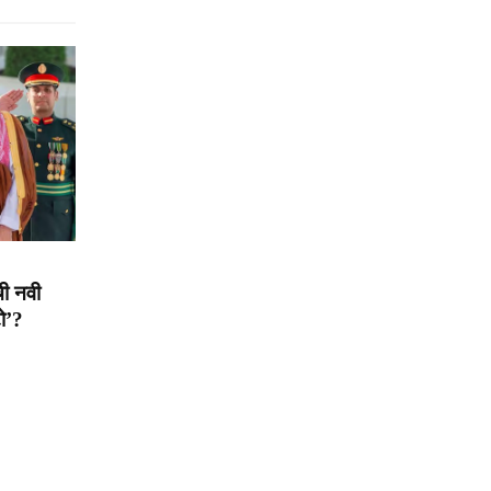
ची नवी
ो’?