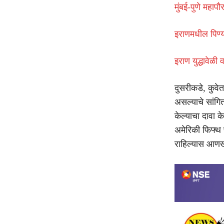
मुंबई-पुणे महाप
इराणमधील पिण्या
इराण युद्धावेळी
दुसरीकडे, कुवेतच
असल्याचे सांगि
केल्याचा दावा क
अमेरिकी फिफ्थ 
राहिल्यास आणखी