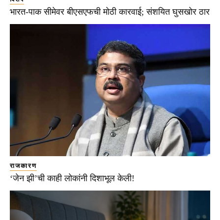
भारत-पाक सीमेवर बीएसएफची मोठी कारवाई; संशयित घुसखोर ठार
राजकारण
‘जेन झी’ची काही लोकांनी दिशाभूल केली!