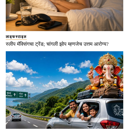
लाइफस्टाइल
स्लीप मॅक्सिंगचा ट्रेंड; चांगली झोप म्हणजेच उत्तम आरोग्य?