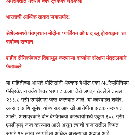
अमरावतीत भरधाव कार ट्रकवर धडकली
भारताची आर्थिक ताकद जगासमोर!
सेशेल्समध्ये पंतप्रधान मोदींना ‘गार्डियन ऑफ द ब्लू होरायझन’ चा
सर्वोच्च सन्मान
शहीद सैनिकांबाबत दिशाभूल करणाऱ्या दाव्यांना संरक्षण मंत्रालयाने
फेटाळले
या माहितीच्या आधारे पोलिसांनी थैक्कड येथील एका अॅल्युमिनियम
फॅब्रिकेशन वर्कशॉपवर छापा टाकला. तेथे लपवून ठेवलेले तब्बल
२८८.८ ग्रॅम एमडीएमए जप्त करण्यात आले. या कारवाईत शबीर,
अन्साद आणि सुमेश यांच्यासह आणखी आरोपींना अटक करण्यात
आली. अशाप्रकारे दोन वेगवेगळ्या कारवायांमध्ये एकूण ३०८ ग्रॅम
एमडीएमए जप्त करण्यात आले असून त्याची बाजारातील किंमत
सुमारे १५ लाख रुपयांपेक्षा अधिक असल्याचा अंदाज आहे.