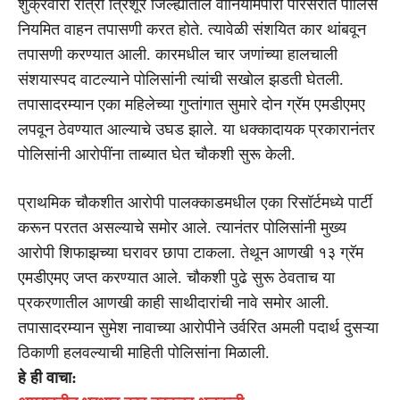
शुक्रवारी रात्री त्रिशूर जिल्ह्यातील वानियामपारा परिसरात पोलिस
नियमित वाहन तपासणी करत होते. त्यावेळी संशयित कार थांबवून
तपासणी करण्यात आली. कारमधील चार जणांच्या हालचाली
संशयास्पद वाटल्याने पोलिसांनी त्यांची सखोल झडती घेतली.
तपासादरम्यान एका महिलेच्या गुप्तांगात सुमारे दोन ग्रॅम एमडीएमए
लपवून ठेवण्यात आल्याचे उघड झाले. या धक्कादायक प्रकारानंतर
पोलिसांनी आरोपींना ताब्यात घेत चौकशी सुरू केली.
प्राथमिक चौकशीत आरोपी पालक्काडमधील एका रिसॉर्टमध्ये पार्टी
करून परतत असल्याचे समोर आले. त्यानंतर पोलिसांनी मुख्य
आरोपी शिफाझच्या घरावर छापा टाकला. तेथून आणखी १३ ग्रॅम
एमडीएमए जप्त करण्यात आले. चौकशी पुढे सुरू ठेवताच या
प्रकरणातील आणखी काही साथीदारांची नावे समोर आली.
तपासादरम्यान सुमेश नावाच्या आरोपीने उर्वरित अमली पदार्थ दुसऱ्या
ठिकाणी हलवल्याची माहिती पोलिसांना मिळाली.
हे ही वाचा: