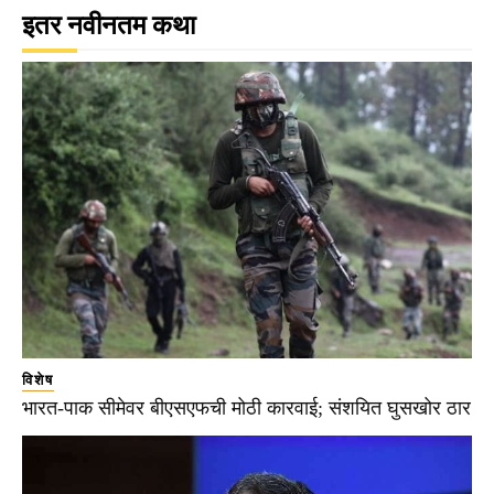
इतर नवीनतम कथा
विशेष
भारत-पाक सीमेवर बीएसएफची मोठी कारवाई; संशयित घुसखोर ठार