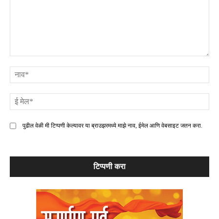
टिप्पणी
ना
ई
मे
पुढील वेळी मी टिप्पणी केल्यावर या ब्राउझरमध्ये माझे नाव, ईमेल आणि वेबसाइट जतन करा.