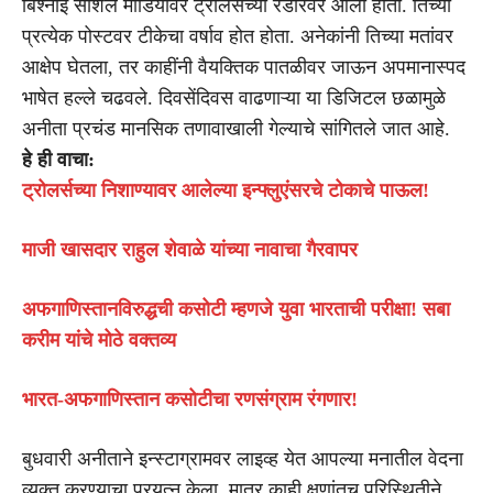
बिश्नोई सोशल मीडियावर ट्रोलर्सच्या रडारवर आली होती. तिच्या
प्रत्येक पोस्टवर टीकेचा वर्षाव होत होता. अनेकांनी तिच्या मतांवर
आक्षेप घेतला, तर काहींनी वैयक्तिक पातळीवर जाऊन अपमानास्पद
भाषेत हल्ले चढवले. दिवसेंदिवस वाढणाऱ्या या डिजिटल छळामुळे
अनीता प्रचंड मानसिक तणावाखाली गेल्याचे सांगितले जात आहे.
हे ही वाचा:
ट्रोलर्सच्या निशाण्यावर आलेल्या इन्फ्लुएंसरचे टोकाचे पाऊल!
माजी खासदार राहुल शेवाळे यांच्या नावाचा गैरवापर
अफगाणिस्तानविरुद्धची कसोटी म्हणजे युवा भारताची परीक्षा! सबा
करीम यांचे मोठे वक्तव्य
भारत-अफगाणिस्तान कसोटीचा रणसंग्राम रंगणार!
बुधवारी अनीताने इन्स्टाग्रामवर लाइव्ह येत आपल्या मनातील वेदना
व्यक्त करण्याचा प्रयत्न केला. मात्र काही क्षणांतच परिस्थितीने