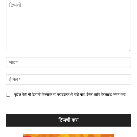
टिप्पणी
ना
ई
मे
पुढील वेळी मी टिप्पणी केल्यावर या ब्राउझरमध्ये माझे नाव, ईमेल आणि वेबसाइट जतन करा.