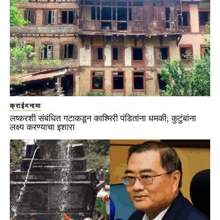
क्राईमनामा
लष्करशी संबंधित गटाकडून काश्मिरी पंडितांना धमकी; कुटुंबांना
लक्ष्य करण्याचा इशारा