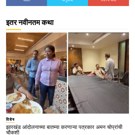
इतर नवीनतम कथा
विशेष
झारखंड आंदोलनाच्या बातम्या करणाऱ्या पत्रकार अमन चोप्रांची
चौकशी