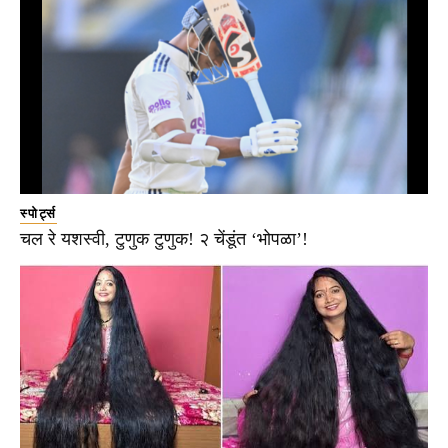
स्पोर्ट्स
चल रे यशस्वी, टुणुक टुणुक! २ चेंडूंत ‘भोपळा’!