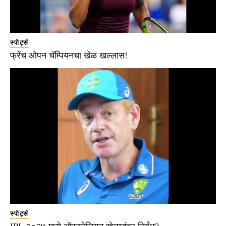
स्पोर्ट्स
फ्रेंच ओपन चॅम्पियनचा खेळ खल्लास!
स्पोर्ट्स