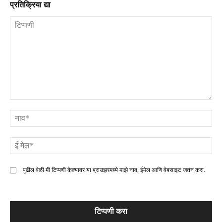
प्रतिक्रिया द्या
टिप्पणी
ना
ई
मे
पुढील वेळी मी टिप्पणी केल्यावर या ब्राउझरमध्ये माझे नाव, ईमेल आणि वेबसाइट जतन करा.