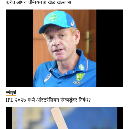
फ्रेंच ओपन चॅम्पियनचा खेळ खल्लास!
स्पोर्ट्स
IPL २०२७ मध्ये ऑस्ट्रेलियन खेळाडूंवर निर्बंध?