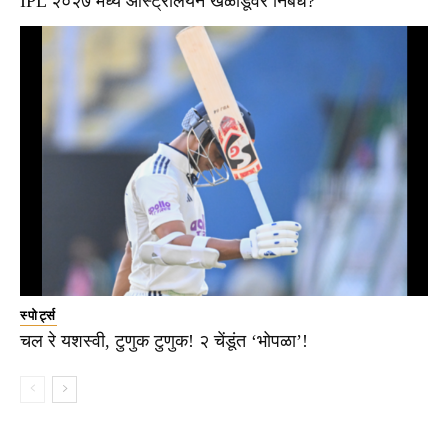
IPL २०२७ मध्ये ऑस्ट्रेलियन खेळाडूंवर निर्बंध?
स्पोर्ट्स
चल रे यशस्वी, टुणुक टुणुक! २ चेंडूंत ‘भोपळा’!