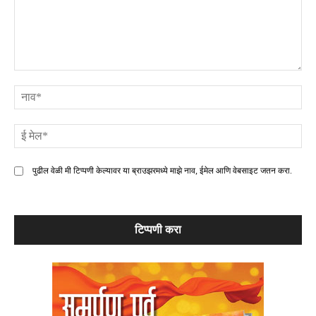
टिप्पणी
ना
ई
मे
पुढील वेळी मी टिप्पणी केल्यावर या ब्राउझरमध्ये माझे नाव, ईमेल आणि वेबसाइट जतन करा.