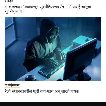
स्पोर्ट्स
लाकडांच्या मोळ्यांपासून सुवर्णशिखरापर्यंत… मीराबाई चानूचा
सुवर्णप्रवास!
क्राईमनामा
रेल्वे स्थानकावरील फ्री वाय-फाय अन् लाखो गायब!