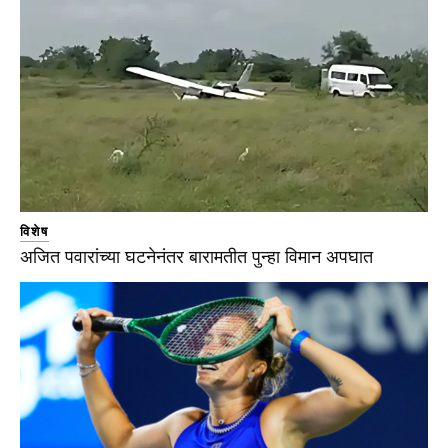
विशेष
अजित पवारांच्या घटनेनंतर बारामतीत पुन्हा विमान अपघात