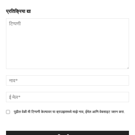
प्रतिक्रिया द्या
टिप्पणी
ना
ई
मे
पुढील वेळी मी टिप्पणी केल्यावर या ब्राउझरमध्ये माझे नाव, ईमेल आणि वेबसाइट जतन करा.