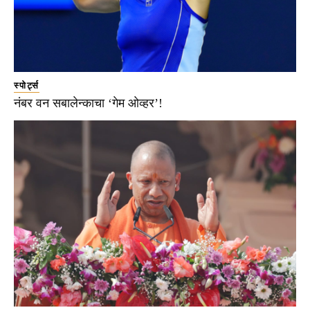
स्पोर्ट्स
नंबर वन सबालेन्काचा ‘गेम ओव्हर’!