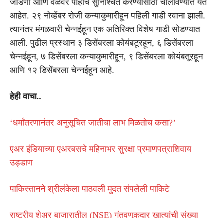
जोडणी आणि वेळेवर पोहोच सुनिश्चित करण्यासाठी चालविण्यात येत
आहेत. २९ नोव्हेंबर रोजी कन्याकुमारीहून पहिली गाडी रवाना झाली.
त्यानंतर मंगळवारी चेन्नईहून एक अतिरिक्त विशेष गाडी सोडण्यात
आली. पुढील प्रस्थान ३ डिसेंबरला कोयंबटूरहून, ६ डिसेंबरला
चेन्नईहून, ७ डिसेंबरला कन्याकुमारीहून, ९ डिसेंबरला कोयंबतूरहून
आणि १२ डिसेंबरला चेन्नईहून आहे.
हेही वाचा..
‘धर्मांतरणानंतर अनुसूचित जातीचा लाभ मिळतोच कसा?’
एअर इंडियाच्या एअरबसचे महिनाभर सुरक्षा प्रमाणपत्राशिवाय
उड्डाण
पाकिस्तानने श्रीलंकेला पाठवली मुदत संपलेली पाकिटे
राष्ट्रीय शेअर बाजारातील (NSE) गुंतवणूकदार खात्यांची संख्या