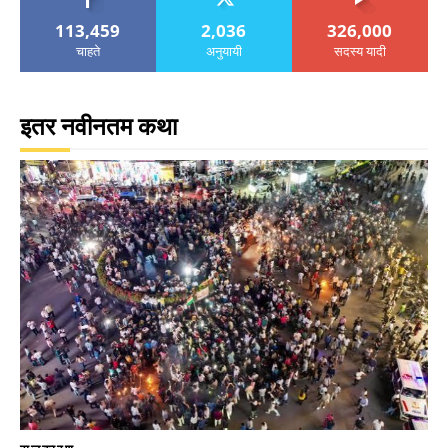
113,459
2,036
326,000
चाहते
अनुयायी
सदस्य यादी
इतर नवीनतम कथा