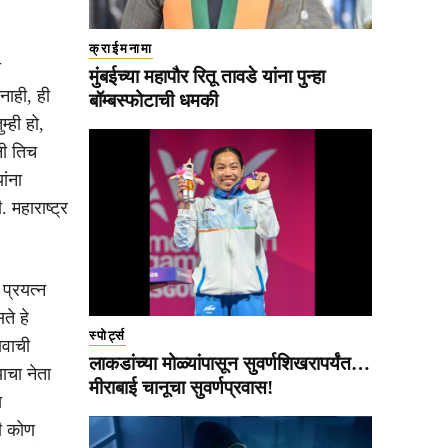
क्राईमनामा
ा
मुंबईच्या महापौर रितू तावडे यांना पुन्हा
ाही, ही
बॉम्बस्फोटाची धमकी
म्ही हो,
नी तिच
ांना
महाराष्ट्र
प्रयत्न
ते हे
स्पोर्ट्स
ावाची
लाकडांच्या मोळ्यांपासून सुवर्णशिखरापर्यंत…
ाचा नेता
मीराबाई चानूचा सुवर्णप्रवास!
ख
री कोण