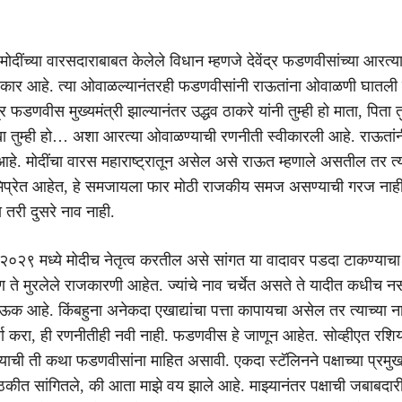
ोदींच्या वारसदाराबाबत केलेले विधान म्हणजे देवेंद्र फडणवीसांच्या आरत्य
रकार आहे. त्या ओवाळल्यानंतरही फडणवीसांनी राऊतांना ओवाळणी घातली न
द्र फडणवीस मुख्यमंत्री झाल्यानंतर उद्धव ठाकरे यांनी तुम्ही हो माता, पिता तु
 सखा तुम्ही हो… अशा आरत्या ओवाळण्याची रणनीती स्वीकारली आहे. राऊतां
हे. मोदींचा वारस महाराष्ट्रातून असेल असे राऊत म्हणाले असतील तर त्य
रेत आहेत, हे समजायला फार मोठी राजकीय समज असण्याची गरज नाही. 
 तरी दुसरे नाव नाही.
०२९ मध्ये मोदीच नेतृत्व करतील असे सांगत या वादावर पडदा टाकण्याचा 
 ते मुरलेले राजकारणी आहेत. ज्यांचे नाव चर्चेत असते ते यादीत कधीच नस
क आहे. किंबहुना अनेकदा एखाद्यांचा पत्ता कापायचा असेल तर त्याच्या न
 करा, ही रणनीतीही नवी नाही. फडणवीस हे जाणून आहेत. सोव्हीएत रशिय
याची ती कथा फडणवीसांना माहित असावी. एकदा स्टॅलिनने पक्षाच्या प्रमु
या बैठकीत सांगितले, की आता माझे वय झाले आहे. माझ्यानंतर पक्षाची जबाबदा