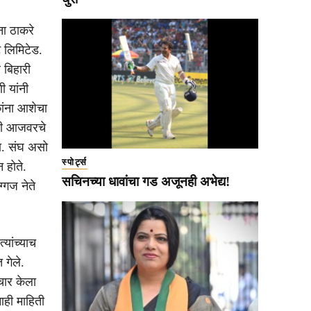
ना ठाकरे
ेट लिमिटेड.
 बिहारी
 यांनी
कांना आशेचा
ोदी आजवरचे
ता. संघ असो
स्पोर्ट्स
 होते.
सचिनच्या धावांचा गड अजूनही अभेद्य!
्गज नेते
्यांच्याच
 गेले.
िचार केला
ाही माहिती