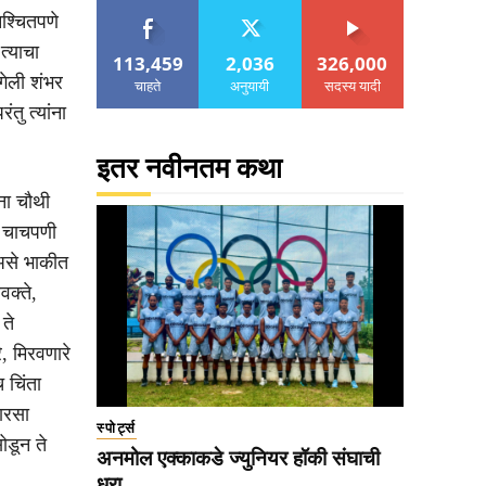
िश्चितपणे
त्याचा
113,459
2,036
326,000
 गेली शंभर
चाहते
अनुयायी
सदस्य यादी
तु त्यांना
इतर नवीनतम कथा
ंना चौथी
ी चाचपणी
 असे भाकीत
वक्ते,
ते
, मिरवणारे
 चिंता
ारसा
स्पोर्ट्स
ोडून ते
अनमोल एक्काकडे ज्युनियर हॉकी संघाची
धुरा