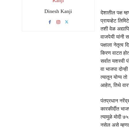
Dinesh Kanji
देशातील पक्ष म
प्रायव्हेट लिमिट
तशी वेळ अद्याप
वाजपेयी यांनी 
पक्षाला नेतृत्व
किरण वाटत होता
सर्वात यशस्वी प
वा भाजपा दोन्ह
त्यातून योग्य 
आहेत, तिथे वार
पंतप्रधान नरेंद
कारकीर्दीत भाजप
त्यामुळे मोदी ७
नसेल असे म्हणता