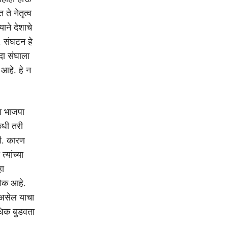
ते नेतृत्व
ाने देशाचे
. संघटन हे
दा संघाला
 आहे. हे न
या भाजपा
कधी तरी
ही. कारण
्यांच्या
हा
विक आहे.
ण असेल याचा
धिक बुडवता