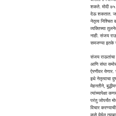
शकते. मोदी ७५ न
देऊ शकतात. जनते
नेतृत्व निश्चि
व्यक्तिच्या तुल
नाही. संजय राऊत
समजण्या इतके सं
संजय राऊतांचा म
आणि संघा समोर य
ऐरणीवर येणार. भ
इथे नेतृत्वाचा द
मेहनतीने, बुद्ध
त्यांच्यापेक्ष
परंतु जोपर्यंत 
विचार करण्याची
कसे येईल त्याब