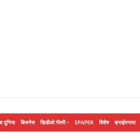
श दुनिया
बिजनेस
व्हिडीओ गॅलरी
EPAPER
विशेष
क्राईमनामा