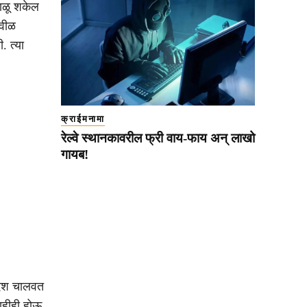
भाळू शकेल
ावीळ
. त्या
क्राईमनामा
रेल्वे स्थानकावरील फ्री वाय-फाय अन् लाखो
गायब!
 देश चालवत
काहीही होऊ