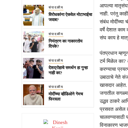
आपल्या मातृसंघ
संपादकीय
नाही. परंतु काह
विरोधकांना ऐकवेल मोटाभाईचा
जवाब?
संबंध मोदींच्या 
वर्षे देशात काम
संपादकीय
संघ काय हे मात
निमंत्रण का नाकारतोय
दिपके?
पंतप्रधान म्हणू
टर्म मिळेल का?
संपादकीय
देशद्रोहाचे समर्थन हा गुन्हा
करण्याचा प्रयत
नाही का?
उबाठाचे नेते सं
खासदार आहेत. त्
संपादकीय
जगातील सगळ्या 
मोदींच्या व्हीडिओने गेमच
फिरवला
उद्धव ठाकरे आणि
प्रसवत असेल तर
चालवण्यासाठी प
विनाकारण भाजपा