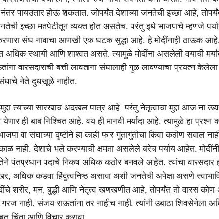
ंतर पायउतार होऊ शकतात. जोपर्यंत देशाच्या जनतेची इच्छा आहे, तोपर्यंत 
ची इच्छा मतपेटीतून व्यक्त होत असतेच. परंतु इथे भाजपाचे म्हणजे पर्याय
त करणारा संघ नावाचा आणखी एक घटक सुद्धा आहे. हे मोदींनाही ठाऊक आहे
नेत अधिक स्थायी आणि शाश्वत असते. त्यामुळे मोदींना असलेली वयाची मर्या
ांना वारसदाराची बत्ती लावताना संघालाही गुळ लावण्याचा प्रयत्न केलेला
घाचे नेते दुधखूळे नाहीत.
ुद्दा त्यांच्या सारखाच अदखल पात्र आहे. परंतु नेतृत्वाचा मुद्दा आज ना उद्
ेणार ही बाब निश्चित आहे. वय ही मानवी मर्यादा आहे. त्यामुळे हा प्रश्न 
ाजपा वा संघाच्या दृष्टीने हा काही फार गुंतागुंतीचा किंवा कठीण सवाल ना
ुष्काळ नाही. देशाचे भले करण्याची क्षमता असलेले बरेच पर्याय आहेत. मोदींनी त
ीमत्तेने पंतप्रधान पदाचे निकष अधिक कठोर बनवले आहेत. त्यांचा वारसदार 
ा कणखर, अधिक कडवा हिंदुत्वनिष्ठ असावा अशी जनतेची अपेक्षा असणे स्वाभा
मोदींचे शरीर, मन, बुद्धी आणि नेतृत्व खणखणीत आहे, तोपर्यंत तो वारस को
 गरज नाही. संजय राऊतांना तर नाहीच नाही. त्यांनी उबाठा शिवसेनेला अ
ाबत चिंता आणि विचार करावा.