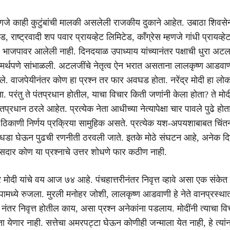
्हणजे काही कुटुंबांची मालकी असलेली राजकीय दुकाने आहेत. उबाठा शिवसे
ेड, राष्ट्रवादी शप पवार प्रायव्हेट लिमिटेड, काँग्रेस म्हणजे गांधी प्रायव्ह
ि भाजपावर आलेली नाही. दिनदयाळ उपाध्याय यांच्यानंतर पक्षाची धुरा अटल
समर्थपणे सांभाळली. अटलजींचे नेतृत्व ऐन भरात असताना लालकृष्ण आडवाणी
 दिले. वाजपेयीनंतर कोण हा प्रश्न तर फार अवघड होता. नरेंद्र मोदी हा लो
. परंतु ते पंतप्रधान होतील, याचा विचार किती जणांनी केला होता? ते म
ंतप्रधान ठरले आहेत. प्रत्येक नेता आधीच्या नेत्यापेक्षा चार पावले पुढे हो
ी ठिकाणी निर्णय प्रक्रिया सामुहिक असते. प्रत्येक यश-अपयशाबाबत चिंतन
तो धडा घेऊन पुढची रणनीती ठरवली जाते. इतके मोठे संघटन आहे, अनेक दिग
सदार कोण या प्रश्नाचे उत्तर शोधणे फार कठीण नाही.
्र मोदी यांचे वय आज ७४ आहे. पंचहात्तरीनंतर निवृत्त व्हावे असा एक संकेत त
ामध्ये रुजला. मुरली मनोहर जोशी, लालकृष्ण आडवाणी हे नेते वानप्रस्थात
५ नंतर निवृत्त होतील काय, असा प्रश्न अनेकांना पडलाय. मोदींनी त्याचा व
 येणार नाही. सत्तेचा अमरपट्टा घेऊन कोणीही जन्माला येत नाही, हे त्यांन