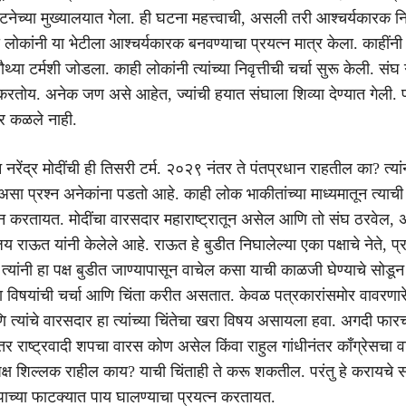
टनेच्या मुख्यालयात गेला. ही घटना महत्त्वाची, असली तरी आश्चर्यकारक न
ी लोकांनी या भेटीला आश्चर्यकारक बनवण्याचा प्रयत्न मात्र केला. काहींनी 
चौथ्या टर्मशी जोडला. काही लोकांनी त्यांच्या निवृत्तीची चर्चा सुरू केली. संघ
 करतोय. अनेक जण असे आहेत, ज्यांची हयात संघाला शिव्या देण्यात गेली. परं
्र कळले नाही.
न नरेंद्र मोदींची ही तिसरी टर्म. २०२९ नंतर ते पंतप्रधान राहतील का? त्या
 असा प्रश्न अनेकांना पडतो आहे. काही लोक भाकीतांच्या माध्यमातून त्याच
्न करतायत. मोदींचा वारसदार महाराष्ट्रातून असेल आणि तो संघ ठरवेल,
जय राऊत यांनी केलेले आहे. राऊत हे बुडीत निघालेल्या एका पक्षाचे नेते, प्र
यांनी हा पक्ष बुडीत जाण्यापासून वाचेल कसा याची काळजी घेण्याचे सोडून 
विषयांची चर्चा आणि चिंता करीत असतात. केवळ पत्रकारांसमोर वावरणारे
 त्यांचे वारसदार हा त्यांच्या चिंतेचा खरा विषय असायला हवा. अगदी फारच
 राष्ट्रवादी शपचा वारस कोण असेल किंवा राहुल गांधीनंतर काँग्रेसचा व
क्ष शिल्लक राहील काय? याची चिंताही ते करू शकतील. परंतु हे करायचे स
च्या फाटक्यात पाय घालण्याचा प्रयत्न करतायत.