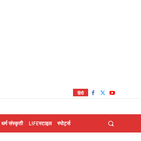
हिंदी
धर्म संस्कृती
LIFEस्टाइल
स्पोर्ट्स