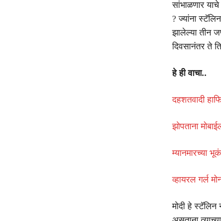
सांभाळणार याचे 
? ज्यांना स्टॅल
झालेल्या तीन जण
दिवसानंतर ते ति
हे ही वाचा..
दहशतवादी हाफि
झोपताना मोबाई
म्यानमारच्या भू
व्हायरल गर्ल म
मोदी हे स्टॅलि
असताना त्याच्या