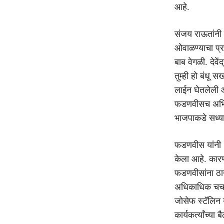
आहे.
संजय राऊतांनी म
ओवाळण्याचा प्
बाब वेगळी. देवें
तुम्ही हो बंधू
लाईन घेतलेली आ
फडणवीसच अभिप्
भाजपाकडे सध्या
फडणवीस यांनी २
केला आहे. कारण
फडणवीसांना ठाऊ
अधिकाधिक चर्चा
जोसेफ स्टॅलिन 
कार्यकर्त्यांच्