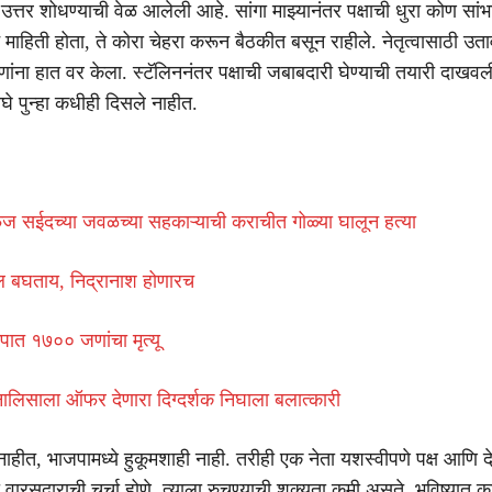
उत्तर शोधण्याची वेळ आलेली आहे. सांगा माझ्यानंतर पक्षाची धुरा कोण सां
िन माहिती होता, ते कोरा चेहरा करून बैठकीत बसून राहीले. नेतृत्वासाठी उत
ांना हात वर केला. स्टॅलिननंतर पक्षाची जबाबदारी घेण्याची तयारी दाखवली
घे पुन्हा कधीही दिसले नाहीत.
ज सईदच्या जवळच्या सहकाऱ्याची कराचीत गोळ्या घालून हत्या
ल बघताय, निद्रानाश होणारच
कंपात १७०० जणांचा मृत्यू
ोनालिसाला ऑफर देणारा दिग्दर्शक निघाला बलात्कारी
न नाहीत, भाजपामध्ये हुकूमशाही नाही. तरीही एक नेता यशस्वीपणे पक्ष आणि
 वारसदाराची चर्चा होणे, त्याला रुचण्याची शक्यता कमी असते. भविष्यात 