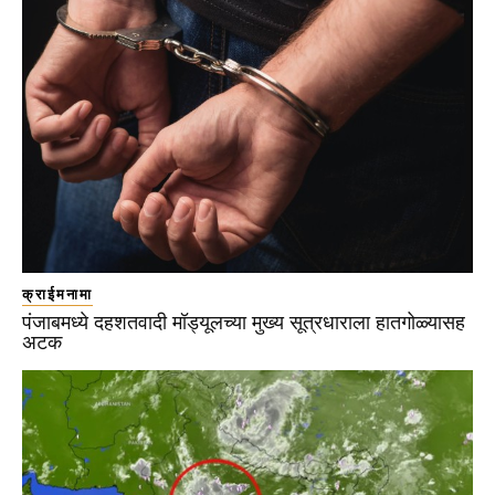
क्राईमनामा
पंजाबमध्ये दहशतवादी मॉड्यूलच्या मुख्य सूत्रधाराला हातगोळ्यासह
अटक