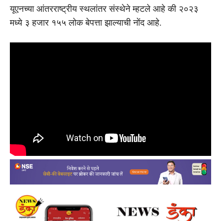
यूएनच्या आंतरराष्ट्रीय स्थलांतर संस्थेने म्हटले आहे की २०२३
मध्ये ३ हजार १५५ लोक बेपत्ता झाल्याची नोंद आहे.