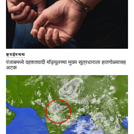
क्राईमनामा
पंजाबमध्ये दहशतवादी मॉड्यूलच्या मुख्य सूत्रधाराला हातगोळ्यासह
अटक