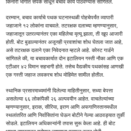
किनारी भागात संपर्क साधून बचाव कार्य पाठवण्यास सांगितले.
दरम्यान, बचाव कार्याचे पथक घटनास्थळी पोहचेपर्यंत व्यापारी
जहाजाने १२ लोकांना वाचवले. तटरक्षक दलाच्या म्हणण्यानुसार,
जहाजातून उतरल्यानंतर एका महिलेचा मृत्यू झाला, ती खूप आजारी
होती. बोट बुडाल्यानंतर अजूनही प्रवाशांचा शोध घेतला जात आहे,
असे तटरक्षक दलाने एका निवेदनात म्हटले आहे. कोस्ट गार्डने
सांगितले की, या बचावकार्यात दोन इटालियन गस्ती नौका आणि एक
एटीआर ४२ विमान सहभागी होते. तसेच वैद्यकीय पथकांसह आणखी
एक गस्ती जहाज लवकरच शोध मोहिमेत सामील होतील.
स्थानिक प्रसारमाध्यमांनी दिलेल्या माहितीनुसार, सध्या बेपत्ता
असलेल्या ६६ लोकांपैकी २६ अल्पवयीन आहेत. वाचलेल्यांच्या
म्हणण्यानुसार, इराक, सीरिया, इराण आणि अफगाणिस्तानमधील
स्थलांतरित आणि निर्वासितांना घेऊन बोटीने गेल्या आठवड्यात तुर्की
सोडले. इटालियन अधिकाऱ्यांनी तपास सुरू केला आहे. ही बोट