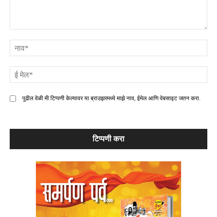
टिप्पणी
ना
ई
मे
पुढील वेळी मी टिप्पणी केल्यावर या ब्राउझरमध्ये माझे नाव, ईमेल आणि वेबसाइट जतन करा.