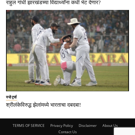
राहुल गांधी झारखंडच्या विद्यार्थ्यांना कधी भेट देणार?
स्पोर्ट्स
श्रीलंकेविरुद्ध झेलांमध्ये भारताचा दबदबा!
TERMS OF SERVICE
Privacy Policy
Disclaimer
About Us
Contact Us