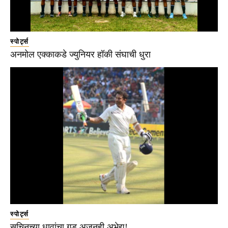
स्पोर्ट्स
अनमोल एक्काकडे ज्युनियर हॉकी संघाची धुरा
स्पोर्ट्स
सचिनच्या धावांचा गड अजूनही अभेद्य!