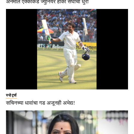
अनमोल एक्काकडे ज्युनियर हॉकी संघाची धुरा
स्पोर्ट्स
सचिनच्या धावांचा गड अजूनही अभेद्य!