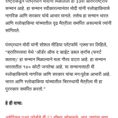
राष्ट्राकडून पंतप्रधान मोदींना मिळालेला हा ३३वा आंतरराष्ट्रीय
सन्मान आहे. हा सन्मान स्वीकारल्यानंतर मोदी यांनी स्लोव्हाकियाचे
नागरिक आणि सरकार यांचे आभार मानले. तसेच हा सन्मान भारत
आणि स्लोव्हाकिया यांच्यातील दृढ मैत्रीला समर्पित असल्याचे त्यांनी
सांगितले.
पंतप्रधान मोदी यांनी सोशल मीडिया प्लॅटफॉर्म ‘एक्स’वर लिहिले,
“ब्रातिस्लावा येथे ‘ऑर्डर ऑफ द व्हाईट डबल क्रॉस (फर्स्ट
क्लास)’ हा सन्मान मिळाल्याने मला गौरव वाटत आहे. हा सन्मान
भारतातील १४० कोटी जनतेचा आहे. या सन्मानासाठी मी
स्लोव्हाकियाचे नागरिक आणि सरकार यांचा मनःपूर्वक आभारी आहे.
भारत आणि स्लोव्हाकिया यांच्यातील चिरस्थायी मैत्रीला मी हा
पुरस्कार समर्पित करतो.”
हे ही वाचा:
अमेरिकन एअर फोर्सचे बी-52 बॉम्बर कोसळले; आठ जणांचा मृत्यू