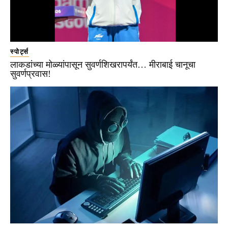
स्पोर्ट्स
लाकडांच्या मोळ्यांपासून सुवर्णशिखरापर्यंत… मीराबाई चानूचा
सुवर्णप्रवास!