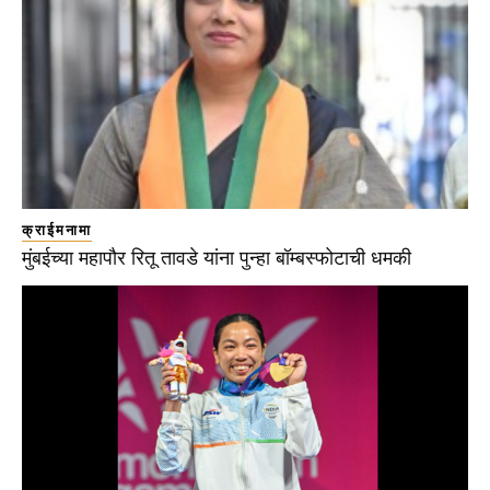
क्राईमनामा
मुंबईच्या महापौर रितू तावडे यांना पुन्हा बॉम्बस्फोटाची धमकी