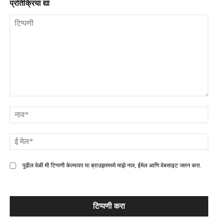
प्रतिक्रिया द्या
टिप्पणी
ना
ई
मे
पुढील वेळी मी टिप्पणी केल्यावर या ब्राउझरमध्ये माझे नाव, ईमेल आणि वेबसाइट जतन करा.