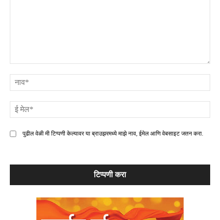
टिप्पणी
ना
ई
मे
पुढील वेळी मी टिप्पणी केल्यावर या ब्राउझरमध्ये माझे नाव, ईमेल आणि वेबसाइट जतन करा.