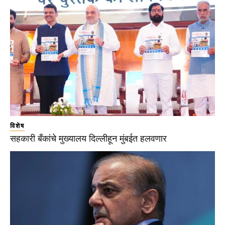
विशेष
सहकारी बँकांचे मुख्यालय दिल्लीहून मुंबईत हलवणार