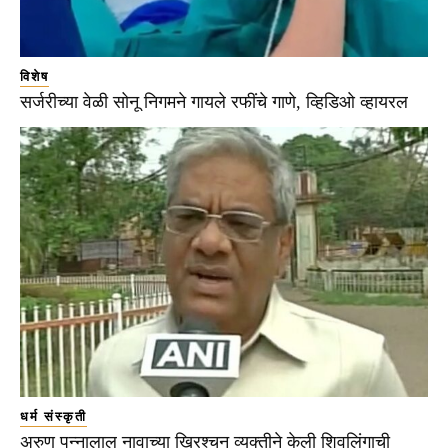
विशेष
सर्जरीच्या वेळी सोनू निगमने गायले रफींचे गाणे, व्हिडिओ व्हायरल
धर्म संस्कृती
अरुण पन्नालाल नावाच्या ख्रिश्चन व्यक्तीने केली शिवलिंगाची