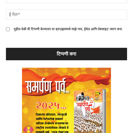
ई
मे
पुढील वेळी मी टिप्पणी केल्यावर या ब्राउझरमध्ये माझे नाव, ईमेल आणि वेबसाइट जतन करा.