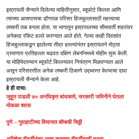
इस्रायली सैन्याने दिलेल्या माहितीनुसार, ब्यूफोर्ट किल्ला आणि
त्याच्या आसपासचा डोंगराळ परिसर हिजबुल्लासाठी महत्त्वाचा
लष्करी तळ बनला होता. या भागातून इस्रायलच्या सीमावर्ती शहरांवर
अनेकदा रॉकेट हल्ले करण्यात आले होते. गेल्या काही दिवसांत
हिजबुल्लाकडून झालेल्या तीव्र हल्ल्यांनंतर इस्रायलने मोठ्या
प्रमाणात प्रतिहल्ला चढवत दक्षिण लेबनॉनमध्ये मोहीम सुरू केली.
या मोहिमेदरम्यान ब्यूफोर्ट किल्ल्यावर नियंत्रण मिळवण्यात आले
असून परिसरातील अनेक लष्करी ठिकाणे उद्ध्वस्त केल्याचा दावा
इस्रायली सैन्याने केला आहे.
हे ही वाचा:
जुहूत पाडली ७० अनधिकृत बांधकामे, सरकारी जमिनीने घेतला
मोकळा श्वास
पुणे – गुवाहाटीच्या विमानात बॉम्बची चिठ्ठी
अभिषेक बॅनर्जीनंतर आता कल्याण बॅनर्जींवरही हल्ला