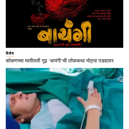
विशेष
कोकणच्या मातीतली गूढ ‘बायंगी’ची लोककथा मोठ्या पडद्यावर