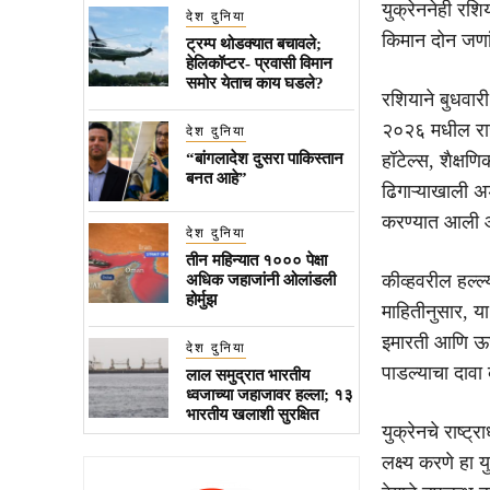
युक्रेननेही रशिय
देश दुनिया
किमान दोन जणा
ट्रम्प थोडक्यात बचावले;
हेलिकॉप्टर- प्रवासी विमान
समोर येताच काय घडले?
रशियाने बुधवारी
२०२६ मधील राज
देश दुनिया
“बांगलादेश दुसरा पाकिस्तान
हॉटेल्स, शैक्षण
बनत आहे”
ढिगाऱ्याखाली अ
करण्यात आली 
देश दुनिया
तीन महिन्यात १००० पेक्षा
कीव्हवरील हल्ल्य
अधिक जहाजांनी ओलांडली
होर्मुझ
माहितीनुसार, या
इमारती आणि ऊर्ज
देश दुनिया
पाडल्याचा दावा
लाल समुद्रात भारतीय
ध्वजाच्या जहाजावर हल्ला; १३
भारतीय खलाशी सुरक्षित
युक्रेनचे राष्ट्
लक्ष्य करणे हा य