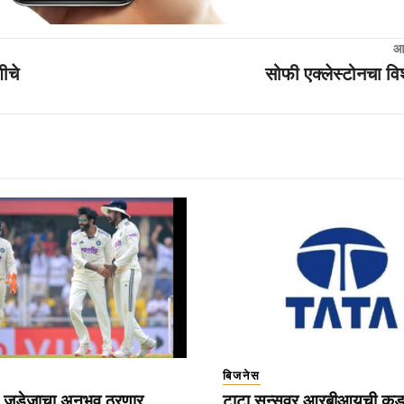
आ
ीचे
सोफी एक्लेस्टोनचा वि
बिजनेस
त जडेजाचा अनुभव ठरणार
टाटा सन्सवर आरबीआयची क