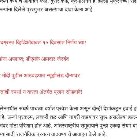
रून देण्याचे आवाहन केले. दुसरीकडे, क्रेमलिनने हा हल्ला युक्रेनच्या र
्ल्यांना दिलेले प्रत्युत्तर असल्याचा दावा केला आहे.
वादग्रस्त व्हिडिओबाबत १५ दिवसांत निर्णय घ्या!
ंना अपशब्द; डीएमके आमदार जेरबंद
्र मोदी पुढील आठवड्यात न्यूझीलंड दौऱ्यावर
ताशी स्पर्धा न करता अंतर्गत प्रश्न सोडवावे!
ेनमधील संघर्ष पाचव्या वर्षात प्रवेश केला असून दोन्ही देशांकडून हवाई हल्
े. ऊर्जा प्रकल्प, लष्करी तळ आणि नागरी वस्त्यांवर सुरू असलेल्या हल्ल्यां
ांवर मोठा परिणाम होत आहे. आंतरराष्ट्रीय समुदायाने पुन्हा एकदा संयम बा
वण्यासाठी राजनैतिक प्रयत्न वाढवण्याचे आवाहन केले आहे.