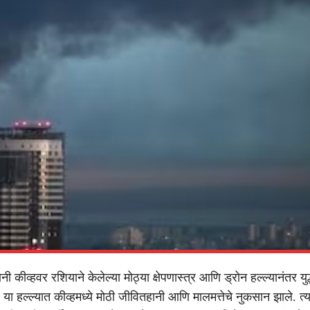
नी कीव्हवर रशियाने केलेल्या मोठ्या क्षेपणास्त्र आणि ड्रोन हल्ल्यानंतर य
 या हल्ल्यात कीव्हमध्ये मोठी जीवितहानी आणि मालमत्तेचे नुकसान झाले. त्