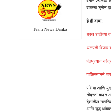
वेगाने उपलब्ध क
वाढत्या ड्रोन हल
हे ही वाचा:
Team News Danka
ध्रुव राठीच्या 
थलपती विजय या
पंतप्रधान नरेंद
पाकिस्तानने भार
रशिया आणि युक्र
तीव्रता वाढत आह
देशांतील नागरिक
आणि युद्ध थांब