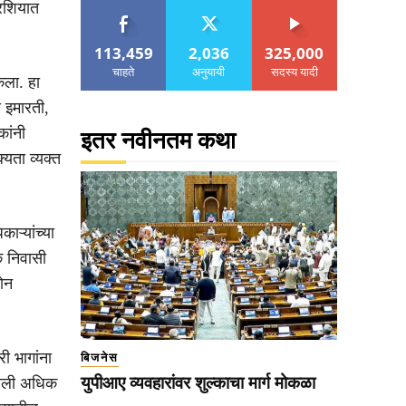
े रशियात
113,459
2,036
325,000
चाहते
अनुयायी
सदस्य यादी
ेला. हा
 इमारती,
कांनी
इतर नवीनतम कथा
यता व्यक्त
ाऱ्यांच्या
क निवासी
रोन
री भागांना
बिजनेस
युपीआए व्यवहारांवर शुल्काचा मार्ग मोकळा
्रणाली अधिक