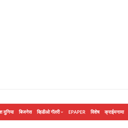
श दुनिया
बिजनेस
व्हिडीओ गॅलरी
EPAPER
विशेष
क्राईमनामा