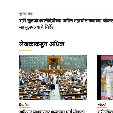
पूर्वीचा लेख
श्री तुळजाभवानीदेवीच्या जमीन महाघोटाळ्याच्या चौकश
महसूलमंत्र्यांचे निर्देश
लेखकाकडून अधिक
बिजनेस
स्पोर्ट्स
युपीआए व्यवहारांवर शुल्काचा मार्ग मोकळा
श्रीलंके