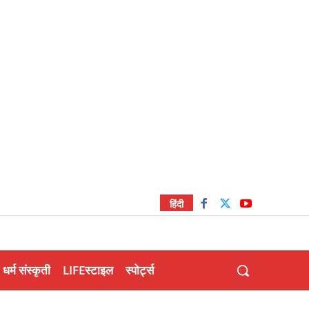
हिंदी
धर्म संस्कृती
LIFEस्टाइल
स्पोर्ट्स