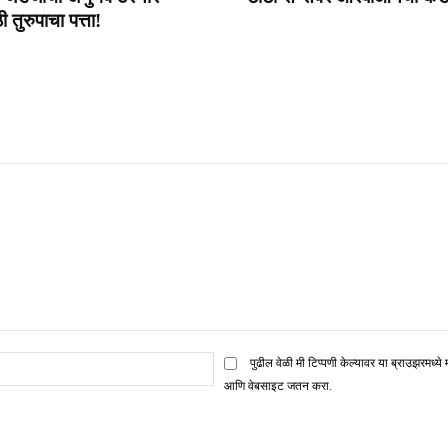
 तुरुपाचा पत्ता!
ई
पुढील वेळी मी टिप्पणी केल्यावर या ब्राउझरमध्ये 
मेल*
आणि वेबसाइट जतन करा.