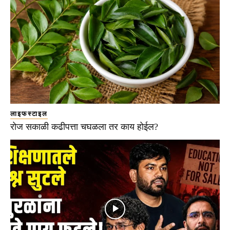
लाइफस्टाइल
रोज सकाळी कढीपत्ता चघळला तर काय होईल?