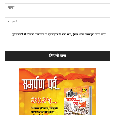
टिप्पणी
ना
ई
मे
पुढील वेळी मी टिप्पणी केल्यावर या ब्राउझरमध्ये माझे नाव, ईमेल आणि वेबसाइट जतन करा.