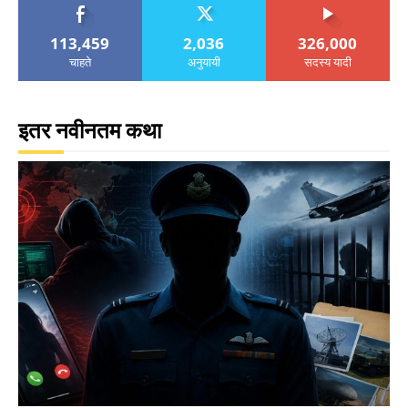
113,459
2,036
326,000
चाहते
अनुयायी
सदस्य यादी
इतर नवीनतम कथा