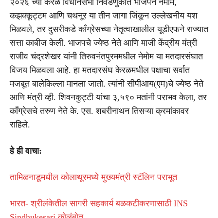
२०२६ च्या केरळ विधानसभा निवडणुकीत भाजपने नेमोम,
कझक्कूट्टम आणि चथनूर या तीन जागा जिंकून उल्लेखनीय यश
मिळवले, तर दुसरीकडे काँग्रेसच्या नेतृत्वाखालील यूडीएफने राज्यात
सत्ता काबीज केली. भाजपचे ज्येष्ठ नेते आणि माजी केंद्रीय मंत्री
राजीव चंद्रशेखर यांनी तिरुवनंतपुरममधील नेमोम या मतदारसंघात
विजय मिळवला आहे. हा मतदारसंघ केरळमधील पक्षाचा सर्वात
मजबूत बालेकिल्ला मानला जातो. त्यांनी सीपीआय(एम)चे ज्येष्ठ नेते
आणि मंत्री व्ही. शिवनकुट्टी यांचा ३,५९० मतांनी पराभव केला, तर
काँग्रेसचे तरुण नेते के. एस. शबरीनाथन तिसऱ्या क्रमांकावर
राहिले.
हे ही वाचा:
तामिळनाडूमधील कोलाथूरमध्ये मुख्यमंत्री स्टॅलिन पराभूत
भारत- श्रीलंकेतील सागरी सहकार्य बळकटीकरणासाठी INS
Sindhukesari कोलंबोत