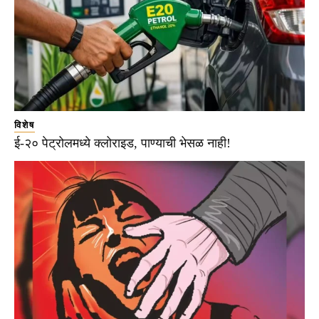
विशेष
ई-२० पेट्रोलमध्ये क्लोराइड, पाण्याची भेसळ नाही!