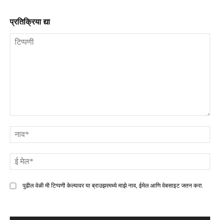
प्रतिक्रिया द्या
टिप्पणी
ना
ई
मे
पुढील वेळी मी टिप्पणी केल्यावर या ब्राउझरमध्ये माझे नाव, ईमेल आणि वेबसाइट जतन करा.