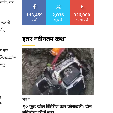
 नाही, तर
113,459
2,036
326,000
चाहते
अनुयायी
सदस्य यादी
टकांचे
ीतील
इतर नवीनतम कथा
ू नये.
पर्ध्यांना
दलू
त
विशेष
ी.
९० फूट खोल विहिरीत कार कोसळली; दोन
महिलांचा दुर्दैवी मृत्यू