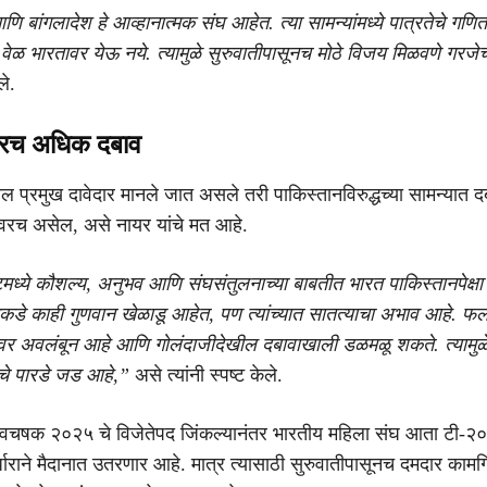
ि बांगलादेश हे आव्हानात्मक संघ आहेत. त्या सामन्यांमध्ये पात्रतेचे गणि
 वेळ भारतावर येऊ नये. त्यामुळे सुरुवातीपासूनच मोठे विजय मिळवणे गरजे
ले.
वरच अधिक दबाव
ेतील प्रमुख दावेदार मानले जात असले तरी पाकिस्तानविरुद्धच्या सामन्यात
ंघावरच असेल, असे नायर यांचे मत आहे.
मध्ये कौशल्य, अनुभव आणि संघसंतुलनाच्या बाबतीत भारत पाकिस्तानपेक्षा 
कडे काही गुणवान खेळाडू आहेत, पण त्यांच्यात सातत्याचा अभाव आहे. फल
ंवर अवलंबून आहे आणि गोलंदाजीदेखील दबावाखाली डळमळू शकते. त्यामुळे
चे पारडे जड आहे,”
असे त्यांनी स्पष्ट केले.
श्वचषक २०२५ चे विजेतेपद जिंकल्यानंतर भारतीय महिला संघ आता टी-२
र्धाराने मैदानात उतरणार आहे. मात्र त्यासाठी सुरुवातीपासूनच दमदार काम