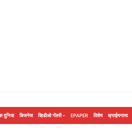
श दुनिया
बिजनेस
व्हिडीओ गॅलरी
EPAPER
विशेष
क्राईमनामा