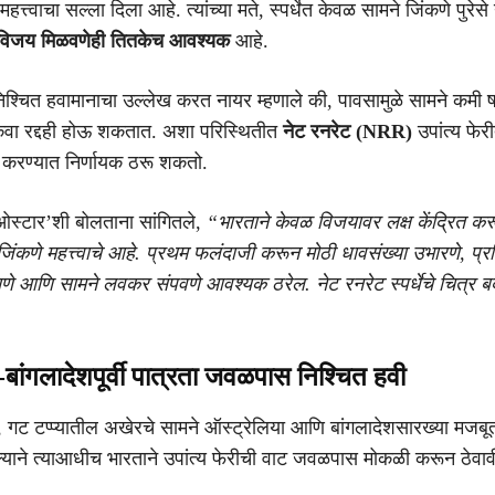
त्त्वाचा सल्ला दिला आहे. त्यांच्या मते, स्पर्धेत केवळ सामने जिंकणे पुरेसे
 विजय मिळवणेही तितकेच आवश्यक
आहे.
िश्चित हवामानाचा उल्लेख करत नायर म्हणाले की, पावसामुळे सामने कमी ष
वा रद्दही होऊ शकतात. अशा परिस्थितीत
नेट रनरेट (NRR)
उपांत्य फेर
त करण्यात निर्णायक ठरू शकतो.
ओस्टार’शी बोलताना सांगितले,
“भारताने केवळ विजयावर लक्ष केंद्रित कर
िंकणे महत्त्वाचे आहे. प्रथम फलंदाजी करून मोठी धावसंख्या उभारणे, प्रतिस्
णे आणि सामने लवकर संपवणे आवश्यक ठरेल. नेट रनरेट स्पर्धेचे चित्र ब
-बांगलादेशपूर्वी पात्रता जवळपास निश्चित हवी
ते, गट टप्प्यातील अखेरचे सामने ऑस्ट्रेलिया आणि बांगलादेशसारख्या मजबू
सल्याने त्याआधीच भारताने उपांत्य फेरीची वाट जवळपास मोकळी करून ठेवाव