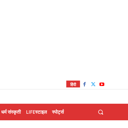
हिंदी
धर्म संस्कृती
LIFEस्टाइल
स्पोर्ट्स