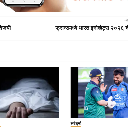
आ
 विजयी
फ्रान्समध्ये भारत इनोव्हेट्स २०२६ 
ा
स्पोर्ट्स