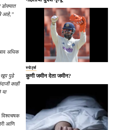
त डोक्यात
चे आहे,”
 दबाव अधिक
स्पोर्ट्स
खूप पुढे
कुणी जमीन देता जमीन?
ंदाजी काही
 या
० विश्वचषक
गिरी आणि