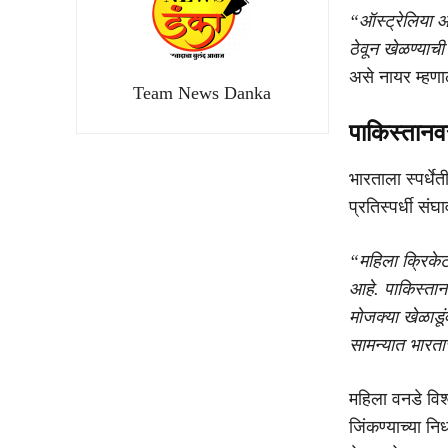
“ऑस्ट्रेलिया आण
ठेवून खेळण्याची
असे नायर म्हणा
Team News Danka
पाकिस्तान
भारताला स्पर्ध
प्रतिस्पर्धी स
“महिला क्रिकेट
आहे. पाकिस्तान
मोजक्या खेळाडू
सामन्यात भारता
महिला वनडे वि
जिंकण्याच्या नि