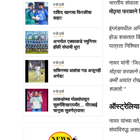
भारतीय संघाला मह
स्पोर्ट्स
मोठ्या फरकाने
राशिद खानचा फिरकीचा
कहर!
इंग्लंडमधील अन
स्पोर्ट्स
होऊ शकतात किं
अनमोल एक्काकडे ज्युनियर
पात्रता निश्चि
हॉकी संघाची धुरा
नायर यांनी ‘जि
स्पोर्ट्स
सचिनच्या धावांचा गड अजूनही
मोठ्या फरकाने ज
अभेद्य!
कमी धावांत रोख
शकतो.”
स्पोर्ट्स
लाकडांच्या मोळ्यांपासून
ऑस्ट्रेलिया
सुवर्णशिखरापर्यंत… मीराबाई
चानूचा सुवर्णप्रवास!
नायर यांच्या म
संघांविरुद्ध अ