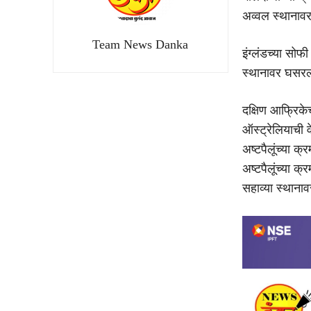
अव्वल स्थानाव
Team News Danka
इंग्लंडच्या सोफ
स्थानावर घसरली
दक्षिण आफ्रिकेच
ऑस्ट्रेलियाची व
अष्टपैलूंच्या क
अष्टपैलूंच्या 
सहाव्या स्थाना