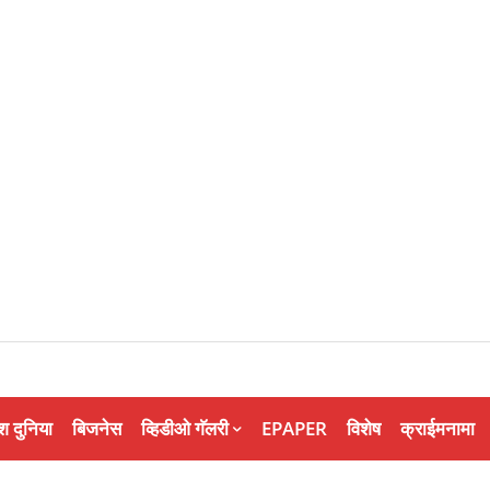
श दुनिया
बिजनेस
व्हिडीओ गॅलरी
EPAPER
विशेष
क्राईमनामा