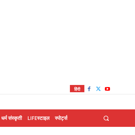
हिंदी
धर्म संस्कृती
LIFEस्टाइल
स्पोर्ट्स