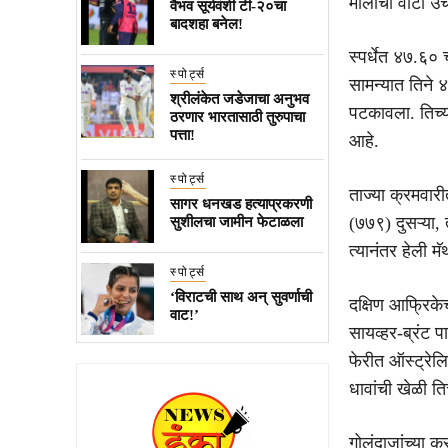
मोलाचा वाटा उ
वैभव सूर्यवंशी टी-२०चा
बादशहा बनेल!
स्पर्धेत ४७.६०
स्पोर्ट्स
सामन्यात तिने 
श्रीलंकेत जडेजाचा अनुभव
पटकावला. तिच्य
ठरणार भारतासाठी तुरुपाचा
पत्ता!
आहे.
स्पोर्ट्स
ताज्या क्रमवारी
सागर धनखड हत्याप्रकरणी
(७७९) दुसऱ्या,
सुशीलचा जामीन फेटाळला
त्यानंतर हेली म
स्पोर्ट्स
‘विराटची साथ अन् सुवर्णाची
दक्षिण आफ्रिकेच
वाट!’
सायव्हर-ब्रंट प
फेरीत ऑस्ट्रेलि
धावांची खेळी त
गोलंदाजांच्या 