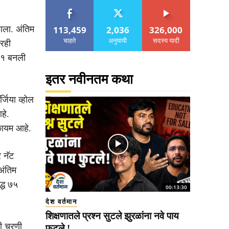
113,459
2,036
326,000
ाला. अंतिम
चाहते
अनुयायी
सदस्य यादी
ारही
र-१ बनली
इतर नवीनतम कथा
जिया व्होल
हे.
 कायम आहे.
र नॅट
अंतिम
द्ध ७५
00:13:30
देश वर्तमान
शिक्षणातले प्रश्न सुटले झुरळांना नवे पाय
री चरणी
फुटले !