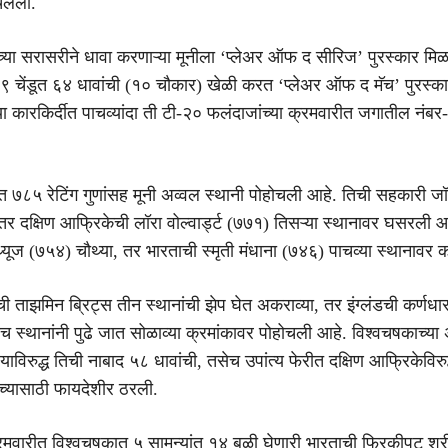
चलला.
 च्या सरासरीने धावा करणाऱ्या मूनीला ‘प्लेअर ऑफ द सीरिज’ पुरस्कार मिळ
४९ चेंडूत ६४ धावांची (१० चौकार) खेळी करत ‘प्लेअर ऑफ द मॅच’ पुरस्क
ा कारकिर्दीत पाचव्यांदा ती टी-२० फलंदाजांच्या क्रमवारीत जगातील नंब
त ७८५ रेटिंग गुणांसह मूनी अव्वल स्थानी पोहोचली आहे. तिची सहकारी जॉर्
 तर दक्षिण आफ्रिकेची लॉरा वोल्वार्ड्ट (७७१) तिसऱ्या स्थानावर घसरली आ
ॅथ्यूज (७५४) चौथ्या, तर भारताची स्मृती मंधाना (७४६) पाचव्या स्थानावर
ी ताझमिन ब्रिट्स तीन स्थानांची झेप घेत अकराव्या, तर इंग्लंडची कर्णधा
ाच स्थानांनी पुढे जात सोळाव्या क्रमांकावर पोहोचली आहे. विश्वचषकाच्या 
याविरुद्ध तिची नाबाद ५८ धावांची, तसेच उपांत्य फेरीत दक्षिण आफ्रिकेविरु
िच्यासाठी फायदेशीर ठरली.
क्रमवारीत विश्वचषकात ५ सामन्यांत १४ बळी घेणारी भारताची फिरकीपटू श्