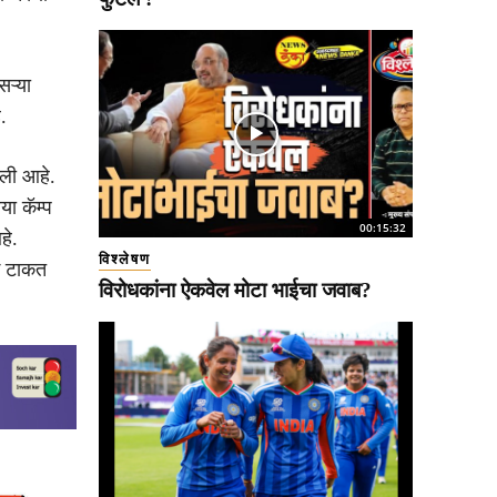
सऱ्या
.
चली आहे.
या कॅम्प
00:15:32
हे.
विश्लेषण
गे टाकत
विरोधकांना ऐकवेल मोटा भाईचा जवाब?