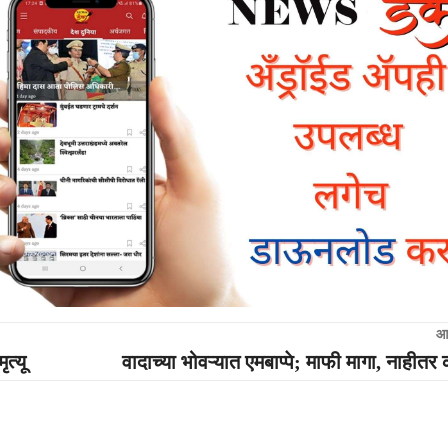
आ
त्यू
वादाच्या भोवऱ्यात एमबाप्पे; माफी मागा, नाहीतर क