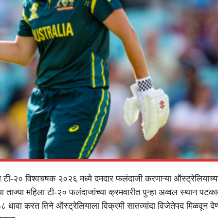
ी-२० विश्वचषक २०२६ मध्ये दमदार फलंदाजी करणाऱ्या ऑस्ट्रेलियाच्या
ा ताज्या महिला टी-२० फलंदाजांच्या क्रमवारीत पुन्हा अव्वल स्थान पटका
 धावा करत तिने ऑस्ट्रेलियाला विक्रमी सातव्यांदा विजेतेपद मिळवून देण