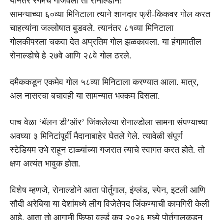
यानंतर रंगमंच गाजवला तो रोनाल्डोने!
सामन्याच्या ६०व्या मिनिटाला त्याने शानदार फ्री-किकवर गोल करत
चाहत्यांना जल्लोषात बुडवले. त्यानंतर ८१व्या मिनिटाला
गोलकीपरला चकवा देत अप्रतिम गोल झळकावला. या हंगामातील
रोनाल्डोचे हे २७वे आणि २८वे गोल ठरले.
दमैककडून एकमेव गोल ५८व्या मिनिटाला करण्यात आला. मात्र,
अल नासरचा बचावही या सामन्यात भक्कम दिसला.
पाच वेळा ‘बॅलन डी’ऑर’ जिंकलेल्या रोनाल्डोला सामना संपण्याच्या
अवघ्या ३ मिनिटांपूर्वी मैदानाबाहेर घेतले गेले. त्यावेळी संपूर्ण
स्टेडियम उभे राहून टाळ्यांच्या गजरात त्याचे स्वागत करत होते. तो
क्षण अत्यंत भावुक होता.
विशेष म्हणजे, रोनाल्डोने आता पोर्तुगाल, इंग्लंड, स्पेन, इटली आणि
सौदी अरेबिया या देशांमध्ये लीग विजेतेपद जिंकण्याची कामगिरी केली
आहे. आता तो आगामी फिफा वर्ल्ड कप २०२६ मध्ये पोर्तुगालकडून