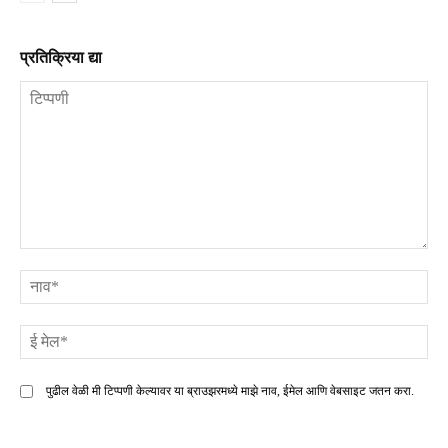
प्रतिक्रिया द्या
टिप्पणी
ना
ई
मे
पुढील वेळी मी टिप्पणी केल्यावर या ब्राउझरमध्ये माझे नाव, ईमेल आणि वेबसाइट जतन करा.