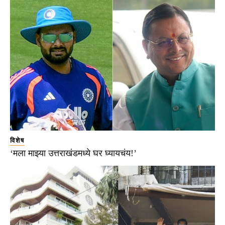
विशेष
‘मला माझ्या उत्तराखंडमध्ये घर घ्यायचंय!’