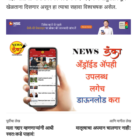
खेळताना दिसणार असून हा त्याचा सहावा विश्वचषक असेल.
पूर्वीचा लेख
आणि मागील लेख
मला गद्दार म्हणणाऱ्यांनी आधी
मातृत्वाचा अपमान चालणार नाही!
स्वतःकडे पाहावं!