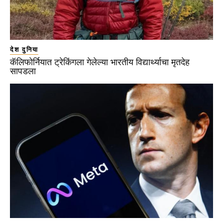
देश दुनिया
कॅलिफोर्नियात ट्रेकिंगला गेलेल्या भारतीय विद्यार्थ्याचा मृतदेह
सापडला