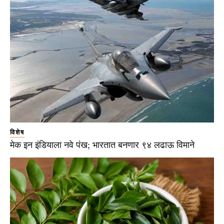
विशेष
मेक इन इंडियाला नवे पंख; भारतात बनणार ९४ लढाऊ विमाने