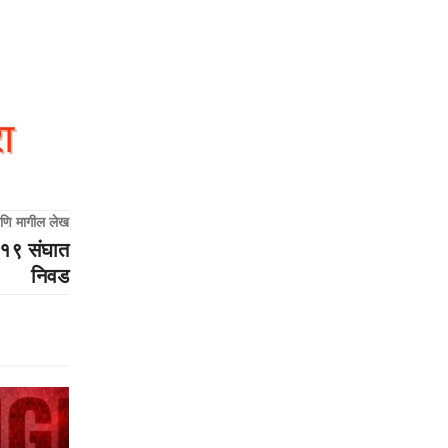
णि मागील लेख
र-१९ संघात
निवड