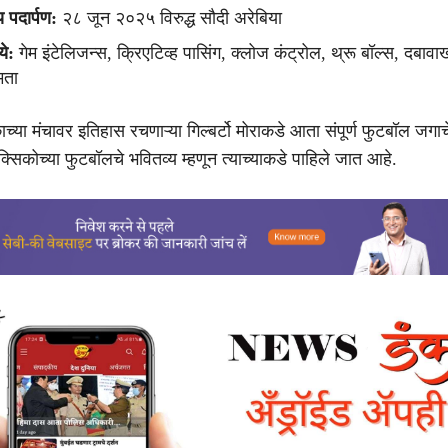
य पदार्पण:
२८ जून २०२५ विरुद्ध सौदी अरेबिया
ये:
गेम इंटेलिजन्स, क्रिएटिव्ह पासिंग, क्लोज कंट्रोल, थ्रू बॉल्स, दबावा
मता
्या मंचावर इतिहास रचणाऱ्या गिल्बर्टो मोराकडे आता संपूर्ण फुटबॉल जगाचे
्सिकोच्या फुटबॉलचे भवितव्य म्हणून त्याच्याकडे पाहिले जात आहे.