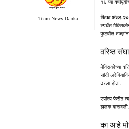
१६ व्या वर्षापूर
फिफा अंडर-२०
Team News Danka
स्पर्धेत मेक्सि
फुटबॉल तज्ज्ञांन
वरिष्ठ संघ
मेक्सिकोच्या वरि
सौदी अरेबियाविर
ठरला होता.
उपांत्य फेरीत त
झलक दाखवली.
का आहे मो