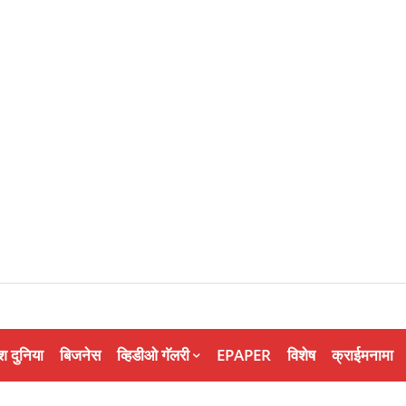
श दुनिया
बिजनेस
व्हिडीओ गॅलरी
EPAPER
विशेष
क्राईमनामा