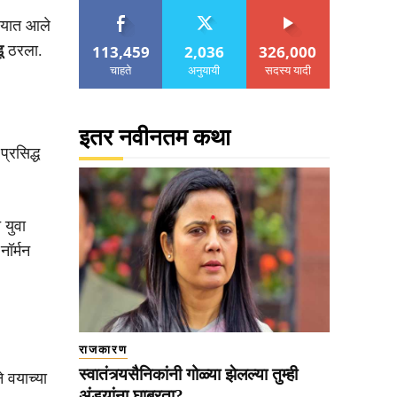
्यात आले
113,459
2,036
326,000
ू
ठरला.
चाहते
अनुयायी
सदस्य यादी
इतर नवीनतम कथा
्रसिद्ध
 युवा
नॉर्मन
राजकारण
स्वातंत्र्यसैनिकांनी गोळ्या झेलल्या तुम्ही
े वयाच्या
अंड्यांना घाबरता?