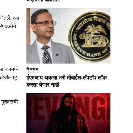
घेतले. त्या
िपक्वतेने
ड कपमध्ये
बिजनेस
 फुटबॉलपटू
ईएमआय थकला तरी मोबाईल-लॅपटॉप लॉक
करता येणार नाही
गुणवत्तेची