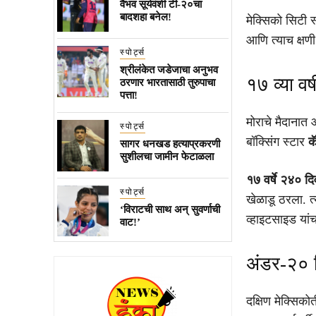
वैभव सूर्यवंशी टी-२०चा
बादशहा बनेल!
मेक्सिको सिटी स
आणि त्याच क्षण
स्पोर्ट्स
श्रीलंकेत जडेजाचा अनुभव
१७ व्या वर
ठरणार भारतासाठी तुरुपाचा
पत्ता!
मोराचे मैदानात
स्पोर्ट्स
बॉक्सिंग स्टार
क
सागर धनखड हत्याप्रकरणी
सुशीलचा जामीन फेटाळला
१७ वर्षे २४० द
स्पोर्ट्स
खेळाडू ठरला. त्
‘विराटची साथ अन् सुवर्णाची
व्हाइटसाइड यां
वाट!’
अंडर-२० 
दक्षिण मेक्सिक