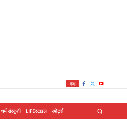
हिंदी
धर्म संस्कृती
LIFEस्टाइल
स्पोर्ट्स