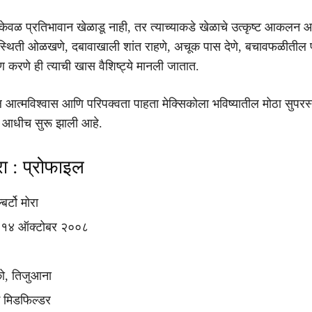
हा केवळ प्रतिभावान खेळाडू नाही, तर त्याच्याकडे खेळाचे उत्कृष्ट आकलन आ
िस्थिती ओळखणे, दबावाखाली शांत राहणे, अचूक पास देणे, बचावफळीतील
ण करणे ही त्याची खास वैशिष्ट्ये मानली जातात.
ील आत्मविश्वास आणि परिपक्वता पाहता मेक्सिकोला भविष्यातील मोठा सुपरस
चा आधीच सुरू झाली आहे.
ोरा : प्रोफाइल
बर्टो मोरा
१४ ऑक्टोबर २००८
को, तिजुआना
 मिडफिल्डर