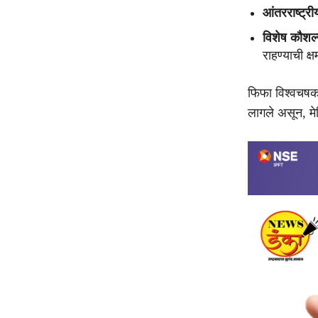
आंतरराष्ट्री
विशेष कौशल्
राहण्याची क्ष
फिफा विश्वचषकाच
लागले असून, मेक