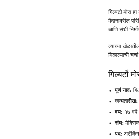
गिल्बर्टो मोरा 
मैदानावरील पर
आणि संधी निर्मा
त्याच्या खेळात
मिळाल्याची चर्
गिल्बर्टो म
पूर्ण नाव:
गिल्
जन्मतारीख:
वय:
१७ वर्षे
संघ:
मेक्सि
पद:
अटॅकिंग