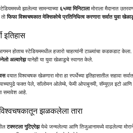
्टेडियममध्ये झालेल्या सामन्याच्या
६५व्या मिनिटाला
मोराला मैदानात उतरवण
ी तो
फिफा विश्वचषकात मेक्सिकोचे प्रतिनिधित्व करणारा सर्वात युवा खेळाड
्षी इतिहास
 आगमन होताच स्टेडियममधील हजारो चाहत्यांनी टाळ्यांचा कडकडाट केला. प
ॅनेलो अल्वारेझ
यानेही या युवा खेळाडूचे स्वागत केले.
िवस
वयात विश्वचषक खेळणारा मोरा हा स्पर्धेच्या इतिहासातील सहावा सर्वात
याच्यापुढे फक्त पेले, सॉलोमन ओलेम्बे, फेमी ओपाबुनमी, सॅम्युएल इटो आणि 
चा समावेश आहे.
विश्वचषकातून झळकलेला तारा
ोतील
टक्स्टला गुटिएरेझ
येथे जन्मलेल्या आणि तिजुआनामध्ये वाढलेल्या मोरान