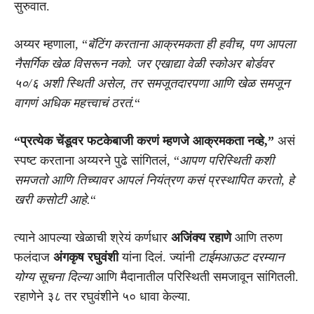
सुरुवात.
अय्यर म्हणाला, “
बॅटिंग करताना आक्रमकता ही हवीच, पण आपला
नैसर्गिक खेळ विसरून नको. जर एखाद्या वेळी स्कोअर बोर्डवर
५०/६ अशी स्थिती असेल, तर समजूतदारपणा आणि खेळ समजून
वागणं अधिक महत्त्वाचं ठरतं.
“
“प्रत्येक चेंडूवर फटकेबाजी करणं म्हणजे आक्रमकता नव्हे,”
असं
स्पष्ट करताना अय्यरने पुढे सांगितलं, “
आपण परिस्थिती कशी
समजतो आणि तिच्यावर आपलं नियंत्रण कसं प्रस्थापित करतो, हे
खरी कसोटी आहे.
“
त्याने आपल्या खेळाची श्रेयं कर्णधार
अजिंक्य रहाणे
आणि तरुण
फलंदाज
अंगकृष रघुवंशी
यांना दिलं. ज्यांनी
टाईमआऊट दरम्यान
योग्य सूचना दिल्या
आणि मैदानातील परिस्थिती समजावून सांगितली.
रहाणेने ३८ तर रघुवंशीने ५० धावा केल्या.