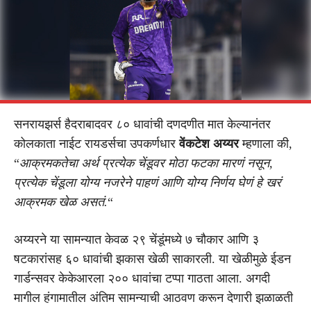
सनरायझर्स हैदराबादवर ८० धावांची दणदणीत मात केल्यानंतर
कोलकाता नाईट रायडर्सचा उपकर्णधार
वेंकटेश अय्यर
म्हणाला की,
“
आक्रमकतेचा अर्थ प्रत्येक चेंडूवर मोठा फटका मारणं नसून,
प्रत्येक चेंडूला योग्य नजरेने पाहणं आणि योग्य निर्णय घेणं हे खरं
आक्रमक खेळ असतं.
“
अय्यरने या सामन्यात केवळ २९ चेंडूंमध्ये ७ चौकार आणि ३
षटकारांसह ६० धावांची झकास खेळी साकारली. या खेळीमुळे ईडन
गार्डन्सवर केकेआरला २०० धावांचा टप्पा गाठता आला. अगदी
मागील हंगामातील अंतिम सामन्याची आठवण करून देणारी झळाळती