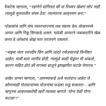
वेंकटेश म्हणाला, “
रहाणेने सांगितलं की या पिचवर खेळणं सोपं नाही.
त्यामुळे सुरुवातीत संयम ठेवा. त्यानंतरच आक्रमण करा.
“
प्रेक्षकांचं आणि संघ व्यवस्थापनाचं लक्ष सहसा डेथ ओव्हरमध्ये
अय्यर आणि रिंकू सिंगकडे असतं. यावेळी अय्यरने जबाबदारीने खेळ
करत हे अपेक्षांचं ओझं फार तरलपणे उचललं.
“माझ्या नंतर रमनदीप सिंग आणि आंद्रे रसेलसारखे फिनीशर
आहेत, याची मला जाणीव होती. त्यामुळे काही चेंडूंवर मी थांबलो,
कारण माहित होतं की मागच्या बाजूने झणझणीत फटके येणारच.”
अखेर अय्यर म्हणाला, “
आमच्याकडे असे फलंदाज आहेत जे
कोणत्याही गोलंदाजांच्या योजनांचा फडशा पाडू शकतात – आणि
म्हणूनच आक्रमकतेची खरी व्याख्या म्हणजे ‘योग्य वेळी योग्य
फटका’!
“