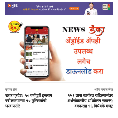
पूर्वीचा लेख
आणि मागील लेख
उत्तर प्रदेश: ५० वर्षांपूर्वी इस्लाम
१५९ तास कार्यरत राहिल्यानंतर
स्वीकारणाऱ्या १० मुस्लिमांची
अर्थसंकल्पीय अधिवेशन समाप्त;
घरवापसी!
वक्फसह १६ विधेयके मंजूर