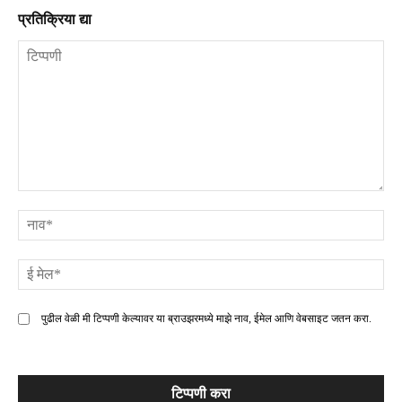
प्रतिक्रिया द्या
टिप्पणी
ना
ई
मे
पुढील वेळी मी टिप्पणी केल्यावर या ब्राउझरमध्ये माझे नाव, ईमेल आणि वेबसाइट जतन करा.