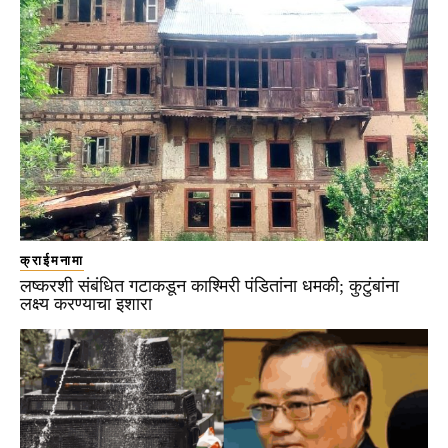
क्राईमनामा
लष्करशी संबंधित गटाकडून काश्मिरी पंडितांना धमकी; कुटुंबांना
लक्ष्य करण्याचा इशारा