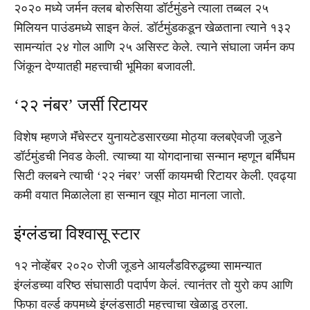
२०२० मध्ये जर्मन क्लब बोरुसिया डॉर्टमुंडने त्याला तब्बल २५
मिलियन पाउंडमध्ये साइन केलं. डॉर्टमुंडकडून खेळताना त्याने १३२
सामन्यांत २४ गोल आणि २५ असिस्ट केले. त्याने संघाला जर्मन कप
जिंकून देण्यातही महत्त्वाची भूमिका बजावली.
‘२२ नंबर’ जर्सी रिटायर
विशेष म्हणजे मॅंचेस्टर युनायटेडसारख्या मोठ्या क्लबऐवजी जूडने
डॉर्टमुंडची निवड केली. त्याच्या या योगदानाचा सन्मान म्हणून बर्मिंघम
सिटी क्लबने त्याची ‘२२ नंबर’ जर्सी कायमची रिटायर केली. एवढ्या
कमी वयात मिळालेला हा सन्मान खूप मोठा मानला जातो.
इंग्लंडचा विश्वासू स्टार
१२ नोव्हेंबर २०२० रोजी जूडने आयर्लंडविरुद्धच्या सामन्यात
इंग्लंडच्या वरिष्ठ संघासाठी पदार्पण केलं. त्यानंतर तो युरो कप आणि
फिफा वर्ल्ड कपमध्ये इंग्लंडसाठी महत्त्वाचा खेळाडू ठरला.