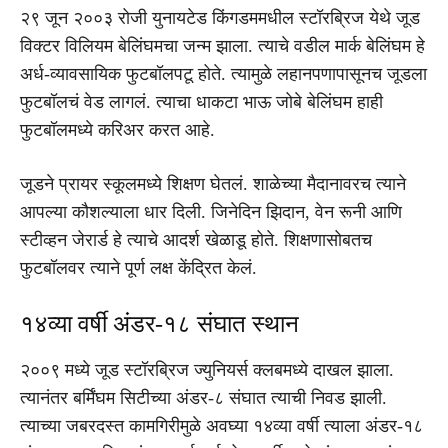
२९ जून २००३ रोजी युनायटेड किंगडममधील स्टॉरब्रिज येथे जूड
विक्टर विलियम बेलिंघमचा जन्म झाला. त्याचे वडील मार्क बेलिंघम हे
अर्ध-व्यावसायिक फुटबॉलपटू होते. त्यामुळे लहानपणापासूनच जूडला
फुटबॉलचं वेड लागलं. त्याचा धाकटा भाऊ जोबे बेलिंघम हाही
फुटबॉलमध्ये करिअर करत आहे.
जूडने प्रायर स्कूलमध्ये शिक्षण घेतलं. शाळेच्या मैदानावरच त्याने
आपल्या कौशल्याला धार दिली. जिनेदिन झिदान, वेन रूनी आणि
स्टीव्हन जेरार्ड हे त्याचे आदर्श खेळाडू होते. शिक्षणासोबतच
फुटबॉलवर त्याने पूर्ण लक्ष केंद्रित केलं.
१४व्या वर्षी अंडर-१८ संघात स्थान
२००९ मध्ये जूड स्टॉरब्रिज ज्युनियर्स क्लबमध्ये दाखल झाला.
त्यानंतर बर्मिंघम सिटीच्या अंडर-८ संघात त्याची निवड झाली.
त्याच्या जबरदस्त कामगिरीमुळे अवघ्या १४व्या वर्षी त्याला अंडर-१८