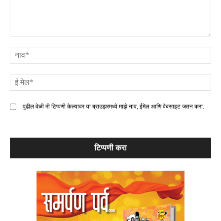
टिप्पणी
ना
ई
मे
पुढील वेळी मी टिप्पणी केल्यावर या ब्राउझरमध्ये माझे नाव, ईमेल आणि वेबसाइट जतन करा.