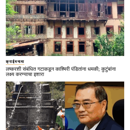
क्राईमनामा
लष्करशी संबंधित गटाकडून काश्मिरी पंडितांना धमकी; कुटुंबांना
लक्ष्य करण्याचा इशारा