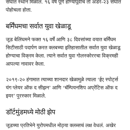
संघात स्थान मिळालं. १६ वर्ष पूर्ण होण्यापूर्वीच तो अंडर-२३ संघात
पोहोचला होता.
बर्मिंघमचा सर्वात युवा खेळाडू
जूड बेलिंघमने फक्त १६ वर्षे आणि ३८ दिवसांच्या वयात बर्मिंघम
सिटीसाठी पदार्पण करत क्लबच्या इतिहासातील सर्वात युवा खेळाडू
होण्याचा विक्रम केला. त्याने सर्वात युवा गोलस्कोररचा विक्रमही
आपल्या नावावर केला.
२०१९-२० हंगामात त्याच्या शानदार खेळामुळे त्याला ‘ईए स्पोर्ट्स
यंग प्लेयर ऑफ द सीझन’ आणि ‘चॅम्पियनशिप अप्रेंटिस ऑफ द
इयर’ पुरस्कार मिळाले.
डॉर्टमुंडमध्ये मोठी झेप
जूडच्या प्रतिभेने युरोपमधील मोठ्या क्लब्सचं लक्ष वेधलं. अखेर