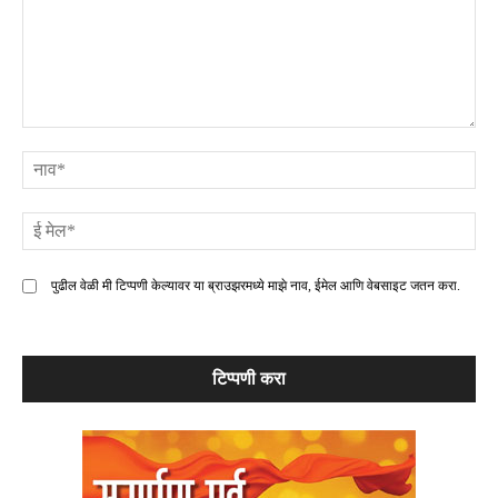
टिप्पणी
ना
ई
मे
पुढील वेळी मी टिप्पणी केल्यावर या ब्राउझरमध्ये माझे नाव, ईमेल आणि वेबसाइट जतन करा.