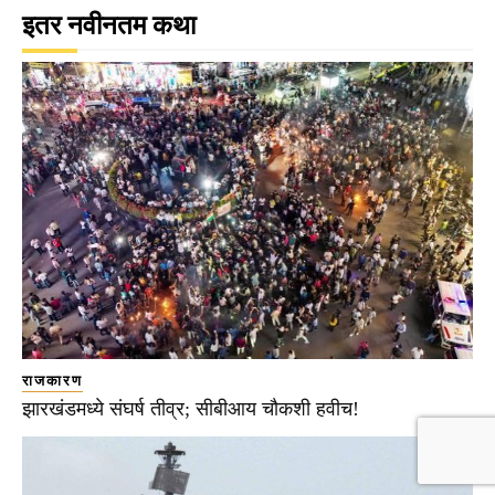
इतर नवीनतम कथा
राजकारण
झारखंडमध्ये संघर्ष तीव्र; सीबीआय चौकशी हवीच!