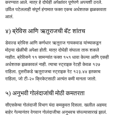
करण्यात आले. मात्र हे दोघेही अपेक्षांवर पूर्णपणे अपयशी ठरले.
उर्विल पटेललाही संपूर्ण हंगामात फक्त एकच अर्धशतक झळकावता
आलं.
४) ब्रेविस आणि ऋतुराजची बॅट शांतच
डेवाल्ड ब्रेविस आणि कर्णधार ऋतुराज गायकवाड यांच्याकडून
मोठ्या खेळींची अपेक्षा होती. मात्र दोघेही संघाला तारू शकले
नाहीत. ब्रेविसने ११ सामन्यांत फक्त १५१ धावा केल्या आणि एकही
अर्धशतक झळकावलं नाही. त्याचा स्ट्राइक रेटही केवळ १२७
राहिला. दुसरीकडे ऋतुराजचा स्ट्राइक रेट १२३.४४ इतकाच
राहिला, जो टी-२० क्रिकेटसाठी अत्यंत कमी मानला जातो.
५) अनुभवी गोलंदाजांची मोठी कमतरता
सीएसकेचा गोलंदाजी विभाग यंदा कमकुवत दिसला. खलील अहमद
बाहेर गेल्यानंतर वेगवान गोलंदाजीचा अनुभवच संपल्यासारखं झालं.