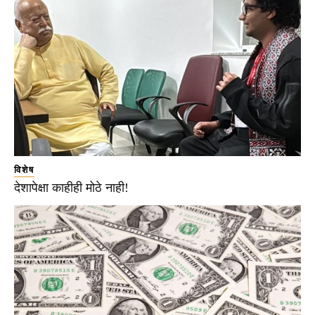
विशेष
देशापेक्षा काहीही मोठे नाही!