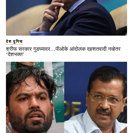
देश दुनिया
शरीफ सरकार गुडघ्यावर…पीओके आंदोलक दहशतवादी नव्हेतर
‘देशभक्त’