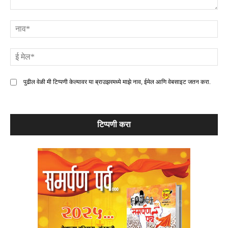
टिप्पणी
ना
ई
मे
पुढील वेळी मी टिप्पणी केल्यावर या ब्राउझरमध्ये माझे नाव, ईमेल आणि वेबसाइट जतन करा.