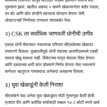
फॉर्ममध्ये दिसणारा आयुष म्हात्रेही जखमी झाल्याने संघाचं मोठं
नुकसान झालं. खलील अहमद ५ सामने खेळल्यानंतर बाहेर पडला,
तर बॅट आणि बॉल दोन्हीने महत्त्वाचं योगदान देणारा जेमी
ओव्हरटनही निर्णायक टप्प्यावर संघाबाहेर गेला.
२) CSK ला सर्वाधिक जाणवली धोनीची उणीव
एमएस धोनी मैदानावर नसल्याचा परिणाम सीएसकेच्या खेळावर
स्पष्टपणे दिसला. दुखापतीमुळे धोनी यंदाच्या आयपीएलमध्ये एकही
सामना खेळू शकला नाही. विकेटच्या मागून संघाला दिशा देणारा
आणि दबावाच्या क्षणी शांत डोक्याने निर्णय घेणारा नेता नसल्याने
कर्णधार ऋतुराज गायकवाड अनेकदा असहाय्य दिसला.
३) युवा खेळाडूंनी केली निराशा
सीएसकेने यंदा अनेक युवा खेळाडूंवर मोठी गुंतवणूक केली होती.
प्रशांत वीर आणि कार्तिक शर्मासाठी तब्बल १४.२ कोटी रुपये खर्च