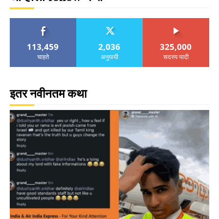
113,459
2,036
325,000
चाहते
अनुयायी
सदस्य यादी
इतर नवीनतम कथा