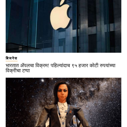
बिजनेस
भारतात ॲपलचा विक्रम! पहिल्यांदाच ९५ हजार कोटी रुपयांच्या
विक्रीचा टप्पा