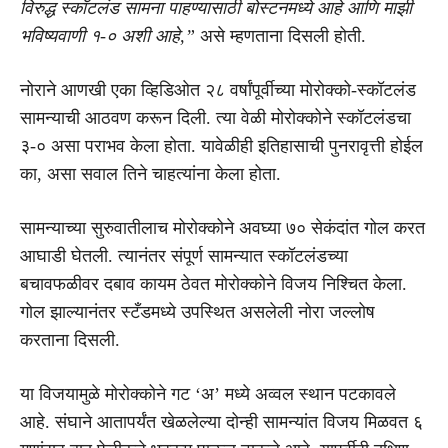
विरुद्ध स्कॉटलंड सामना पाहण्यासाठी बोस्टनमध्ये आहे आणि माझी
भविष्यवाणी १-० अशी आहे,”
असे म्हणताना दिसली होती.
नोराने आणखी एका व्हिडिओत २८ वर्षांपूर्वीच्या मोरोक्को-स्कॉटलंड
सामन्याची आठवण करून दिली. त्या वेळी मोरोक्कोने स्कॉटलंडचा
३-० असा पराभव केला होता. यावेळीही इतिहासाची पुनरावृत्ती होईल
का, असा सवाल तिने चाहत्यांना केला होता.
सामन्याच्या सुरुवातीलाच मोरोक्कोने अवघ्या ७० सेकंदांत गोल करत
आघाडी घेतली. त्यानंतर संपूर्ण सामन्यात स्कॉटलंडच्या
बचावफळीवर दबाव कायम ठेवत मोरोक्कोने विजय निश्चित केला.
गोल झाल्यानंतर स्टँडमध्ये उपस्थित असलेली नोरा जल्लोष
करताना दिसली.
या विजयामुळे मोरोक्कोने गट ‘अ’ मध्ये अव्वल स्थान पटकावले
आहे. संघाने आतापर्यंत खेळलेल्या दोन्ही सामन्यांत विजय मिळवत ६