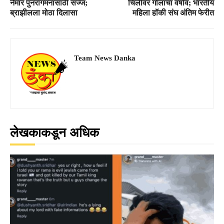
नेमार पुनरागमनासाठी सज्ज;
चिलीवर गोलांचा वर्षाव; भारतीय
ब्राझीलला मोठा दिलासा
महिला हॉकी संघ अंतिम फेरीत
Team News Danka
लेखकाकडून अधिक