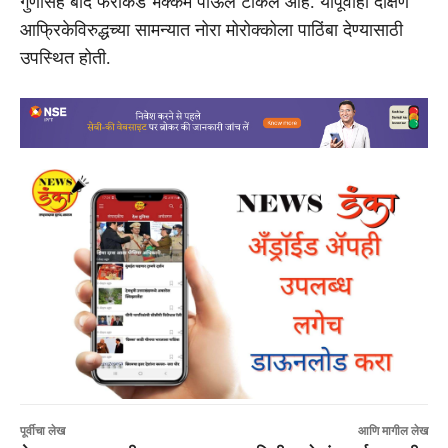
गुणांसह बाद फेरीकडे भक्कम पाऊल टाकले आहे. यापूर्वीही दक्षिण
आफ्रिकेविरुद्धच्या सामन्यात नोरा मोरोक्कोला पाठिंबा देण्यासाठी
उपस्थित होती.
पूर्वीचा लेख
आणि मागील लेख