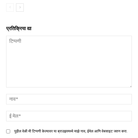
प्रतिक्रिया द्या
टिप्पणी
ना
ई
मे
पुढील वेळी मी टिप्पणी केल्यावर या ब्राउझरमध्ये माझे नाव, ईमेल आणि वेबसाइट जतन करा.