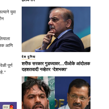
्याने युवा
वीन
ेलियाला
्रमक आणि
देश दुनिया
शरीफ सरकार गुडघ्यावर…पीओके आंदोलक
ेळी पूर्ण
दहशतवादी नव्हेतर ‘देशभक्त’
हे.”