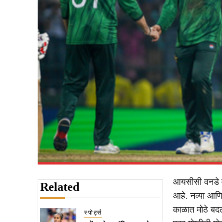
आयसीसी वनडे वर
Related
आहे. नव्या आणि
काळात मोठे बदल 
स्पोर्ट्स