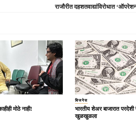
राजौरीत दहशतवाद्यांविरोधात ‘ऑपरेशन
बिजनेस
 काहीही मोठे नाही!
भारतीय शेअर बाजारात परदेशी 
खुळखुळला