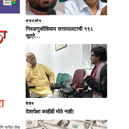
संपादकीय
निवडणुकीशिवाय सत्तापालटाची १९८
सूत्रे…
विशेष
देशापेक्षा काहीही मोठे नाही!
णि मागील लेख