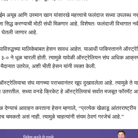
अयूब आणि उस्मान खान यांसारखे महत्त्वाचे फलंदाज सध्या उपलब्ध नसल
ःला सिद्ध करण्याची मोठी संधी मिळणार आहे. विशेषतः फलंदाजी विभागात न
णी घेतली जाणार आहे.
ियाविरुद्धच्या मालिकेबाबत हेसन सावध आहेत. याआधी पाकिस्तानने ऑस्ट्र
 ३-० ने धूळ चारली होती. त्यामुळे यावेळी ऑस्ट्रेलियन संघ अधिक आक
े मैदानात उतरेल, अशी भीती हेसन यांनी व्यक्त केली.
ऑस्ट्रेलियाचा संघ मागच्या पराभवानंतर खूप दुखावलेला आहे. त्यामुळे ते याव
त उतरतील. सध्या वनडे क्रिकेट हे ऑस्ट्रेलियाचं सर्वात मजबूत फॉरमॅट आ
वेळ देण्याचं आवाहन करताना हेसन म्हणाले, “प्रत्येक खेळाडू आंतरराष्ट्रीय
ताच चमकतो असं नाही. त्यामुळे चाहत्यांनी संयम ठेवणं गरजेचं आहे.”