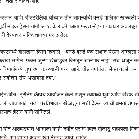
ोठी चिंता सतावत आहे.
िस्तान आणि ऑस्ट्रेलिया यांच्यात तीन सामन्यांची वनडे मालिका खेळवली
ूर्वी माइक हेसन यांनी स्पष्ट केलं की, आता फक्त मोठ्या नावांवर अवलंबून
संधी देण्यावर पाकिस्तानचा भर असेल.
ास्टमध्ये बोलताना हेसन म्हणाले, “वनडे वर्ल्ड कप लक्षात घेऊन आम्हाला ख
रावा लागेल. फक्त जुन्या खेळाडूंवर विसंबून चालणार नाही. संघ अजून त
भागांमध्ये सुधारणा करण्याची गरज आहे. दीड वर्षानंतर जेव्हा वर्ल्ड कप 
े सर्वोत्तम संघ असायला हवा.”
हाईट-बॉल’ ट्रेनिंग कॅम्पचं आयोजन केलं असून त्यामध्ये युवा आणि वरिष्ठ खे
ी जात आहे. नव्या प्रतिभावान खेळाडूंना संधी देऊन त्यांची क्षमता तपास
ल्याचं हेसन यांनी सांगितलं.
ेल्या दोन आठवड्यांत आम्हाला काही नवीन प्रतिभावान खेळाडू पाहायला मिळा
ता आहे, पण त्यांना अजून खूप मेहनत घ्यावी लागेल.”