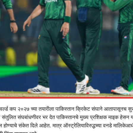
्ल्ड कप २०२७ च्या तयारीला पाकिस्तान क्रिकेट संघाने आतापासूनच सुर
 संतुलित संघबांधणीवर भर देत पाकिस्तानचे मुख्य प्रशिक्षक माइक हेसन य
होण्याचे संकेत दिले आहेत. मात्र ऑस्ट्रेलियाविरुद्धच्या वनडे मालिकेआधी