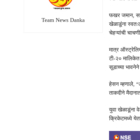
फखर जमान, सईम 
Team News Danka
खेळाडूंना स्वत
चेहऱ्यांची चाच
मात्र ऑस्ट्रेल
टी-२० मालिकेत
सूडाच्या भावनेन
हेसन म्हणाले, “
ताकदीने मैदाना
युवा खेळाडूंना 
क्रिकेटमध्ये ये