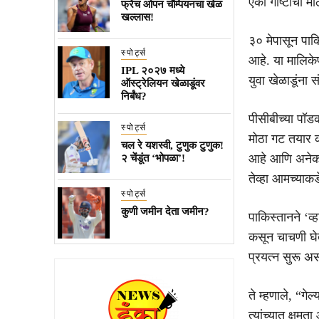
एका गोष्टीची म
फ्रेंच ओपन चॅम्पियनचा खेळ
खल्लास!
३० मेपासून पाक
स्पोर्ट्स
आहे. या मालिकेप
IPL २०२७ मध्ये
युवा खेळाडूंना 
ऑस्ट्रेलियन खेळाडूंवर
निर्बंध?
पीसीबीच्या पॉडक
स्पोर्ट्स
मोठा गट तयार क
चल रे यशस्वी, टुणुक टुणुक!
आहे आणि अनेक वि
२ चेंडूंत ‘भोपळा’!
तेव्हा आमच्याकड
स्पोर्ट्स
कुणी जमीन देता जमीन?
पाकिस्तानने ‘व्
कसून चाचणी घेतल
प्रयत्न सुरू अस
ते म्हणाले, “ग
त्यांच्यात क्षम