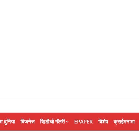
श दुनिया
बिजनेस
व्हिडीओ गॅलरी
EPAPER
विशेष
क्राईमनामा