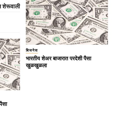
 शेरूवाली
बिजनेस
भारतीय शेअर बाजारात परदेशी पैसा
खुळखुळला
पैसा