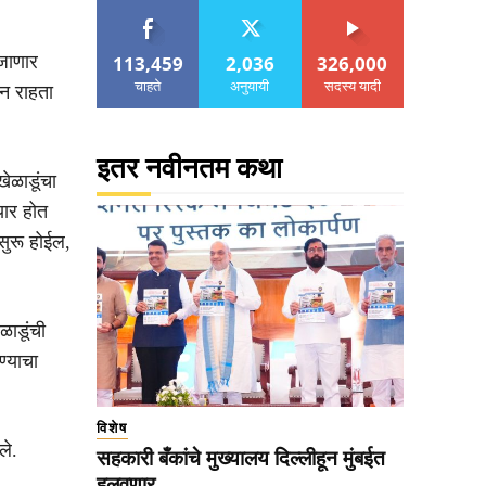
113,459
2,036
326,000
 जाणार
चाहते
अनुयायी
सदस्य यादी
 न राहता
इतर नवीनतम कथा
ेळाडूंचा
यार होत
सुरू होईल,
ळाडूंची
ण्याचा
विशेष
ले.
सहकारी बँकांचे मुख्यालय दिल्लीहून मुंबईत
हलवणार