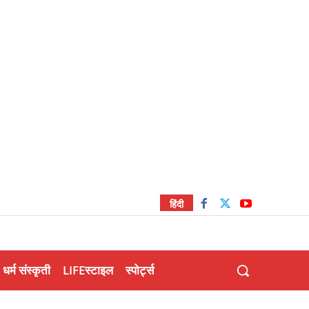
हिंदी
धर्म संस्कृती
LIFEस्टाइल
स्पोर्ट्स