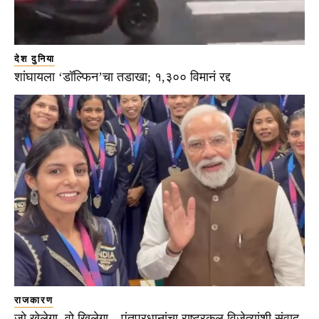
देश दुनिया
शांघायला ‘डॉल्फिन’चा तडाखा; १,३०० विमानं रद्द
राजकारण
जो खेलेगा, वो खिलेगा…पंतप्रधानांचा राष्ट्रकुल विजेत्यांशी संवाद