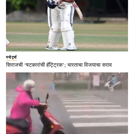
स्पोर्ट्स
सिराजची ‘षटकारांची हॅट्ट्रिक’; भारताचा विजयाचा सराव