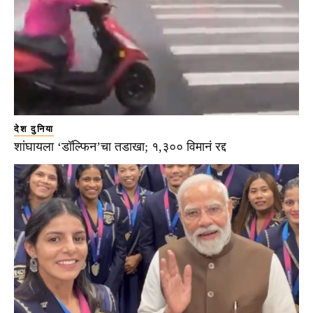
देश दुनिया
शांघायला ‘डॉल्फिन’चा तडाखा; १,३०० विमानं रद्द