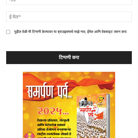
ई
मे
पुढील वेळी मी टिप्पणी केल्यावर या ब्राउझरमध्ये माझे नाव, ईमेल आणि वेबसाइट जतन करा.