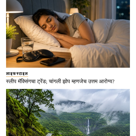
लाइफस्टाइल
स्लीप मॅक्सिंगचा ट्रेंड; चांगली झोप म्हणजेच उत्तम आरोग्य?