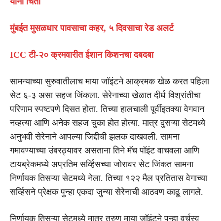
यांना चिंता
मुंबईत मुसळधार पावसाचा कहर, ५ दिवसाचा रेड अलर्ट
ICC टी-२० क्रमवारीत ईशान किशनचा दबदबा
सामन्याच्या सुरुवातीलाच माया जॉइंटने आक्रमक खेळ करत पहिला
सेट ६-३ असा सहज जिंकला. सेरेनाच्या खेळात दीर्घ विश्रांतीचा
परिणाम स्पष्टपणे दिसत होता. तिच्या हालचाली पूर्वीइतक्या वेगवान
नव्हत्या आणि अनेक सहज चुका होत होत्या. मात्र दुसऱ्या सेटमध्ये
अनुभवी सेरेनाने आपल्या जिद्दीची झलक दाखवली. सामना
गमावण्याच्या उंबरठ्यावर असताना तिने मॅच पॉइंट वाचवला आणि
टायब्रेकमध्ये अप्रतिम सर्व्हिसच्या जोरावर सेट जिंकत सामना
निर्णायक तिसऱ्या सेटमध्ये नेला. तिच्या १२२ मैल प्रतितास वेगाच्या
सर्व्हिसने प्रेक्षक पुन्हा एकदा जुन्या सेरेनाची आठवण काढू लागले.
निर्णायक तिसऱ्या सेटमध्ये मात्र तरुण माया जॉइंटने पुन्हा वर्चस्व