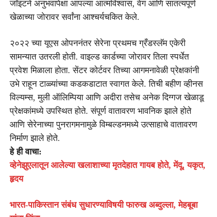
जॉइंटने अनुभवापेक्षा आपल्या आत्मविश्वास, वेग आणि सातत्यपूर्ण
खेळाच्या जोरावर सर्वांना आश्चर्यचकित केले.
२०२२ च्या यूएस ओपननंतर सेरेना प्रथमच ग्रँडस्लॅम एकेरी
सामन्यात उतरली होती. वाइल्ड कार्डच्या जोरावर तिला स्पर्धेत
प्रवेश मिळाला होता. सेंटर कोर्टवर तिच्या आगमनावेळी प्रेक्षकांनी
उभे राहून टाळ्यांच्या कडकडाटात स्वागत केले. तिची बहीण व्हीनस
विल्यम्स, मुली ऑलिम्पिया आणि अदीरा तसेच अनेक दिग्गज खेळाडू
प्रेक्षकांमध्ये उपस्थित होते. संपूर्ण वातावरण भावनिक झाले होते
आणि सेरेनाच्या पुनरागमनामुळे विम्बल्डनमध्ये उत्साहाचे वातावरण
निर्माण झाले होते.
हे ही वाचा:
व्हेनेझुएलातून आलेल्या खलाशाच्या मृतदेहात गायब होते, मेंदू, यकृत,
हृदय
भारत-पाकिस्तान संबंध सुधारण्याविषयी फारुख अब्दुल्ला, मेहबूबा