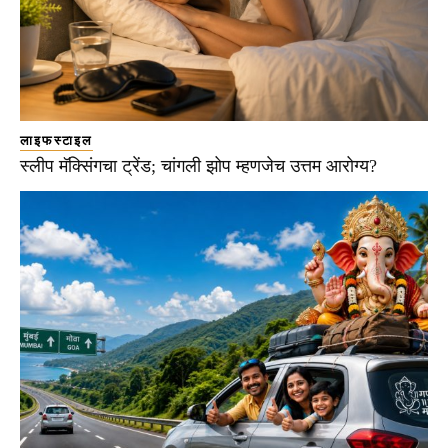
लाइफस्टाइल
स्लीप मॅक्सिंगचा ट्रेंड; चांगली झोप म्हणजेच उत्तम आरोग्य?