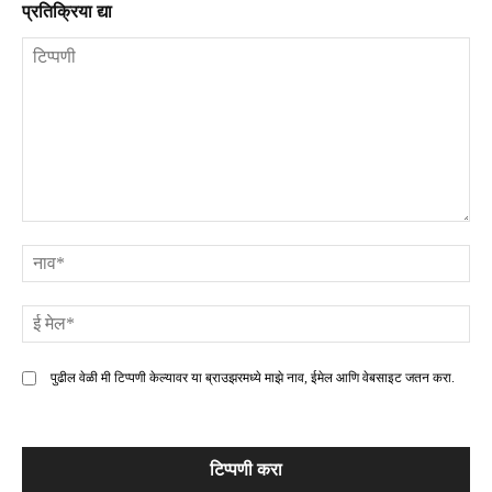
प्रतिक्रिया द्या
टिप्पणी
ना
ई
मे
पुढील वेळी मी टिप्पणी केल्यावर या ब्राउझरमध्ये माझे नाव, ईमेल आणि वेबसाइट जतन करा.