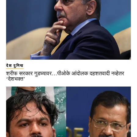
देश दुनिया
शरीफ सरकार गुडघ्यावर…पीओके आंदोलक दहशतवादी नव्हेतर
‘देशभक्त’