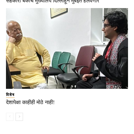
सहकारी बँकांचे मुख्यालय दिल्लीहून मुंबईत हलवणार
विशेष
देशापेक्षा काहीही मोठे नाही!