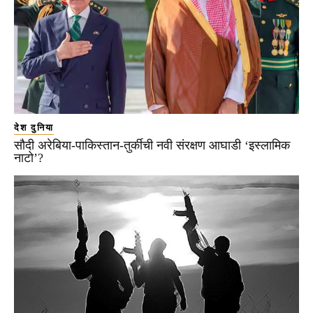
देश दुनिया
सौदी अरेबिया-पाकिस्तान-तुर्कीची नवी संरक्षण आघाडी ‘इस्लामिक
नाटो’?