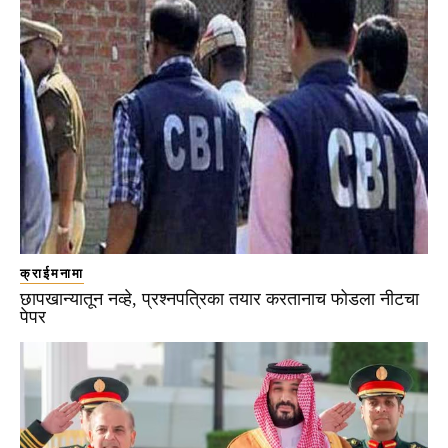
क्राईमनामा
छापखान्यातून नव्हे, प्रश्नपत्रिका तयार करतानाच फोडला नीटचा
पेपर