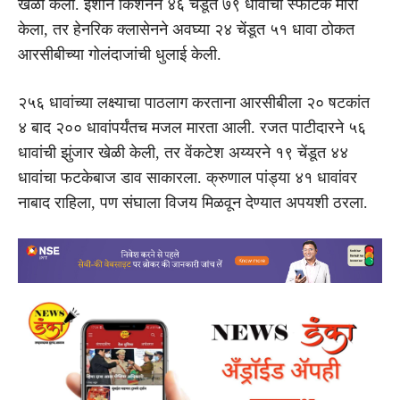
खेळी केली. ईशान किशनने ४६ चेंडूत ७९ धावांचा स्फोटक मारा
केला, तर हेनरिक क्लासेनने अवघ्या २४ चेंडूत ५१ धावा ठोकत
आरसीबीच्या गोलंदाजांची धुलाई केली.
२५६ धावांच्या लक्ष्याचा पाठलाग करताना आरसीबीला २० षटकांत
४ बाद २०० धावांपर्यंतच मजल मारता आली. रजत पाटीदारने ५६
धावांची झुंजार खेळी केली, तर वेंकटेश अय्यरने १९ चेंडूत ४४
धावांचा फटकेबाज डाव साकारला. क्रुणाल पांड्या ४१ धावांवर
नाबाद राहिला, पण संघाला विजय मिळवून देण्यात अपयशी ठरला.