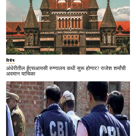
विशेष
अंधेरीतील ईएसआयसी रुग्णालय कधी सुरू होणार? राजेश शर्मांची
अवमान याचिका