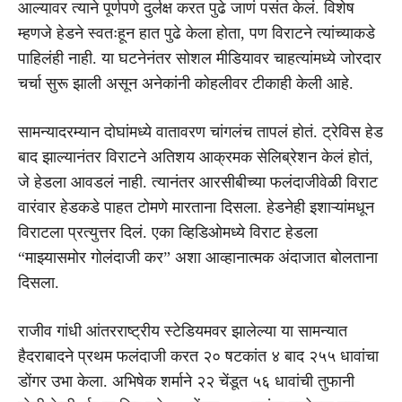
आल्यावर त्याने पूर्णपणे दुर्लक्ष करत पुढे जाणं पसंत केलं. विशेष
म्हणजे हेडने स्वतःहून हात पुढे केला होता, पण विराटने त्यांच्याकडे
पाहिलंही नाही. या घटनेनंतर सोशल मीडियावर चाहत्यांमध्ये जोरदार
चर्चा सुरू झाली असून अनेकांनी कोहलीवर टीकाही केली आहे.
सामन्यादरम्यान दोघांमध्ये वातावरण चांगलंच तापलं होतं. ट्रेविस हेड
बाद झाल्यानंतर विराटने अतिशय आक्रमक सेलिब्रेशन केलं होतं,
जे हेडला आवडलं नाही. त्यानंतर आरसीबीच्या फलंदाजीवेळी विराट
वारंवार हेडकडे पाहत टोमणे मारताना दिसला. हेडनेही इशाऱ्यांमधून
विराटला प्रत्युत्तर दिलं. एका व्हिडिओमध्ये विराट हेडला
“माझ्यासमोर गोलंदाजी कर” अशा आव्हानात्मक अंदाजात बोलताना
दिसला.
राजीव गांधी आंतरराष्ट्रीय स्टेडियमवर झालेल्या या सामन्यात
हैदराबादने प्रथम फलंदाजी करत २० षटकांत ४ बाद २५५ धावांचा
डोंगर उभा केला. अभिषेक शर्माने २२ चेंडूत ५६ धावांची तुफानी