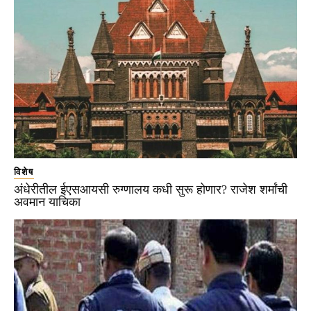
विशेष
अंधेरीतील ईएसआयसी रुग्णालय कधी सुरू होणार? राजेश शर्मांची
अवमान याचिका