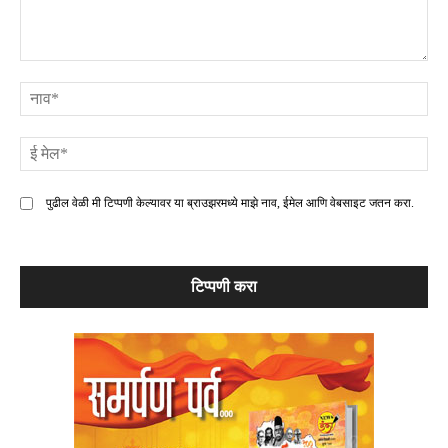
टिप्पणी
ना
ई
मे
पुढील वेळी मी टिप्पणी केल्यावर या ब्राउझरमध्ये माझे नाव, ईमेल आणि वेबसाइट जतन करा.