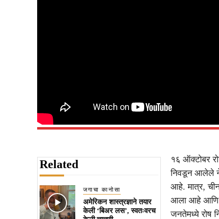
१६ ऑक्टोबर रोज
Related
निवडून आलेले ने
आहे. मात्र, चीन
जगाचा कानोसा
आला आहे आणि वि
अमेरिकन शास्त्रज्ञाने तयार
केली ‘बिअर लस’, स्वतःवरच
जनतेमध्ये रोष 