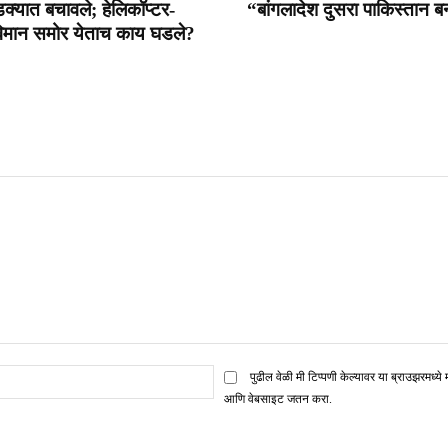
डक्यात बचावले; हेलिकॉप्टर-
“बांगलादेश दुसरा पाकिस्तान 
विमान समोर येताच काय घडले?
ई
पुढील वेळी मी टिप्पणी केल्यावर या ब्राउझरमध्ये 
मेल*
आणि वेबसाइट जतन करा.