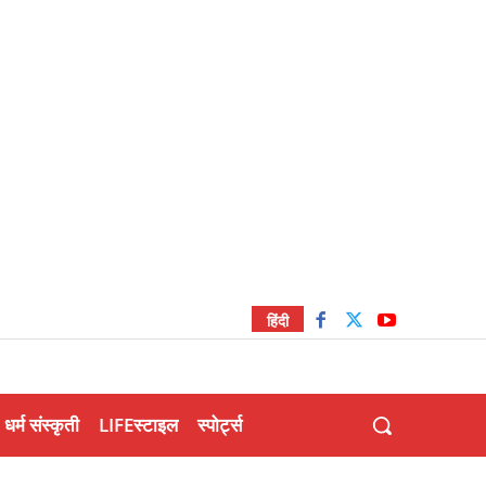
हिंदी
धर्म संस्कृती
LIFEस्टाइल
स्पोर्ट्स