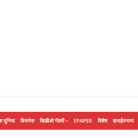
श दुनिया
बिजनेस
व्हिडीओ गॅलरी
EPAPER
विशेष
क्राईमनामा