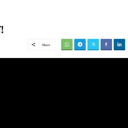
!
Share