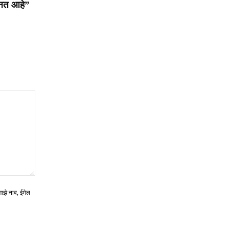
बनत आहे”
माझे नाव, ईमेल