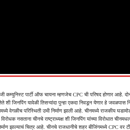
ी कम्युनिस्ट पार्टी ऑफ चायना म्हणजेच CPC ची परिषद होणार आहे. दोन
ते शी जिनपिंग यावेळी तिसऱ्यांदा पुन्हा एकदा निवडून येणार हे जवळपास न
मध्ये वेगळीच परिस्थिती उभी निर्माण झाली आहे. चीनमध्ये राजकीय घडामोडी
रोधक नसताना चीनचे राष्ट्राध्यक्ष शी जिनपिंग यांच्या विरोधात चीनमधल्
निर्माण झाल्याचं चित्र आहे. चीनचे राजधानीचे शहर बीजिंगमध्ये CPC वर ट