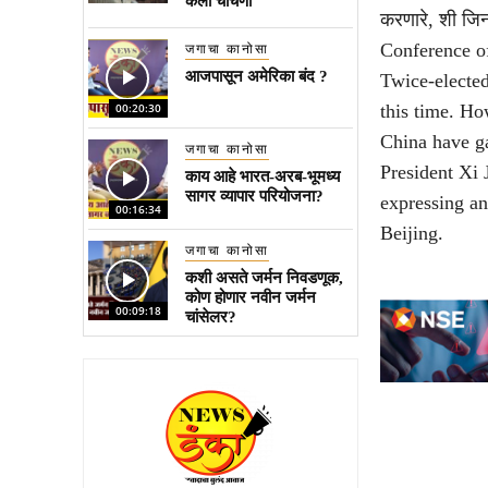
केली चाचणी
करणारे, शी जिन
Conference o
जगाचा कानोसा
आजपासून अमेरिका बंद ?
Twice-elected 
this time. How
00:20:30
China have ga
जगाचा कानोसा
President Xi 
काय आहे भारत-अरब-भूमध्य
सागर व्यापार परियोजना?
expressing an
00:16:34
Beijing.
जगाचा कानोसा
कशी असते जर्मन निवडणूक,
कोण होणार नवीन जर्मन
00:09:18
चांसेलर?