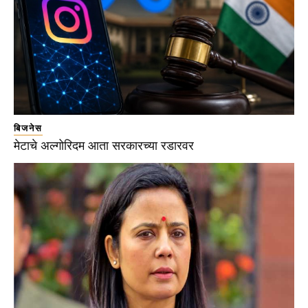
बिजनेस
मेटाचे अल्गोरिदम आता सरकारच्या रडारवर