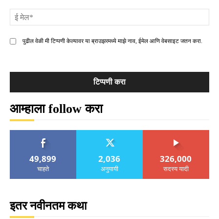
ई
मे
पुढील वेळी मी टिप्पणी केल्यावर या ब्राउझरमध्ये माझे नाव, ईमेल आणि वेबसाइट जतन करा.
आम्हाला follow करा
49,899
2,036
326,000
चाहते
अनुयायी
सदस्य यादी
इतर नवीनतम कथा