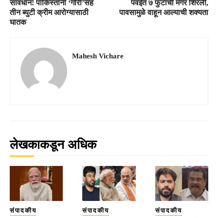
सावधान! पाकिस्तानी ‘गोरी’सह
पवईत ७ फुटांची मगर शिरली,
तीन ब्युटी क्रीम आरोग्यासाठी
पावसामुळे वाहून आल्याची शक्यता
घातक
Mahesh Vichare
लेखकाकडून अधिक
संपादकीय
संपादकीय
संपादकीय