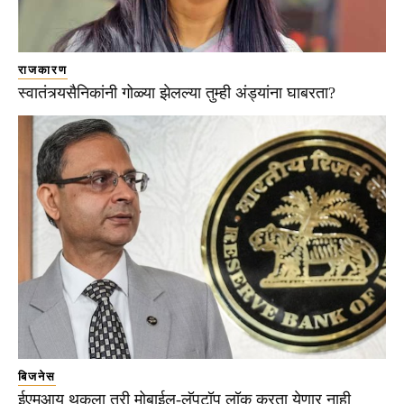
राजकारण
स्वातंत्र्यसैनिकांनी गोळ्या झेलल्या तुम्ही अंड्यांना घाबरता?
बिजनेस
ईएमआय थकला तरी मोबाईल-लॅपटॉप लॉक करता येणार नाही