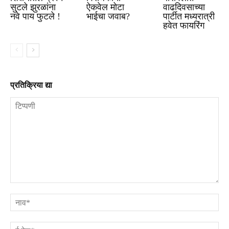
सुटले झुरळांना
ऐकवेल मोटा
वाढदिवसाच्या
नवे पाय फुटले !
भाईचा जवाब?
पार्टीत मध्यरात्री
हवेत फायरिंग
प्रतिक्रिया द्या
टिप्पणी
ना
ई