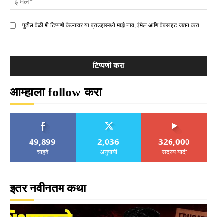
मे
पुढील वेळी मी टिप्पणी केल्यावर या ब्राउझरमध्ये माझे नाव, ईमेल आणि वेबसाइट जतन करा.
आम्हाला follow करा
49,899
2,036
326,000
चाहते
अनुयायी
सदस्य यादी
इतर नवीनतम कथा