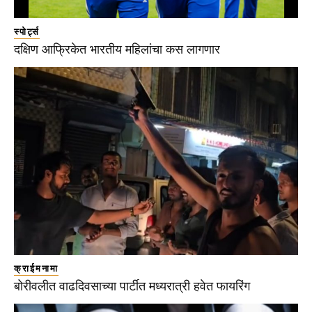
स्पोर्ट्स
दक्षिण आफ्रिकेत भारतीय महिलांचा कस लागणार
क्राईमनामा
बोरीवलीत वाढदिवसाच्या पार्टीत मध्यरात्री हवेत फायरिंग