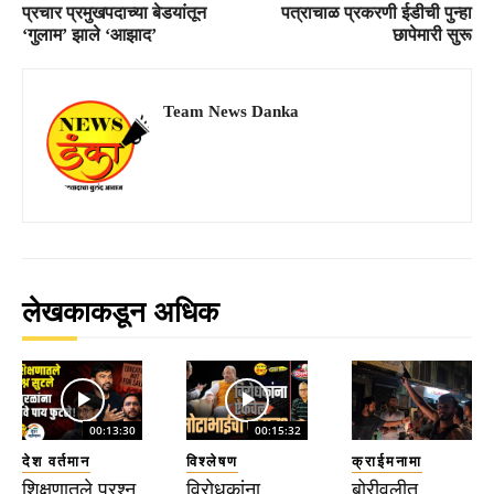
प्रचार प्रमुखपदाच्या बेडयांतून
पत्राचाळ प्रकरणी ईडीची पुन्हा
‘गुलाम’ झाले ‘आझाद’
छापेमारी सुरू
Team News Danka
लेखकाकडून अधिक
00:13:30
00:15:32
देश वर्तमान
विश्लेषण
क्राईमनामा
शिक्षणातले प्रश्न
विरोधकांना
बोरीवलीत