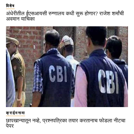
विशेष
अंधेरीतील ईएसआयसी रुग्णालय कधी सुरू होणार? राजेश शर्मांची
अवमान याचिका
क्राईमनामा
छापखान्यातून नव्हे, प्रश्नपत्रिका तयार करतानाच फोडला नीटचा
पेपर