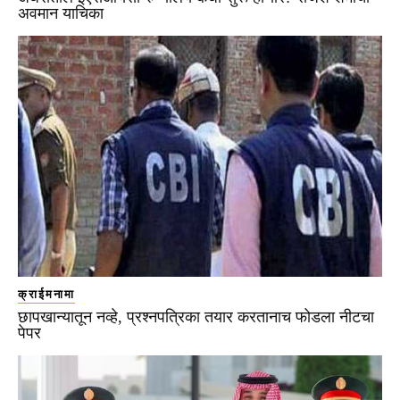
अवमान याचिका
क्राईमनामा
छापखान्यातून नव्हे, प्रश्नपत्रिका तयार करतानाच फोडला नीटचा
पेपर