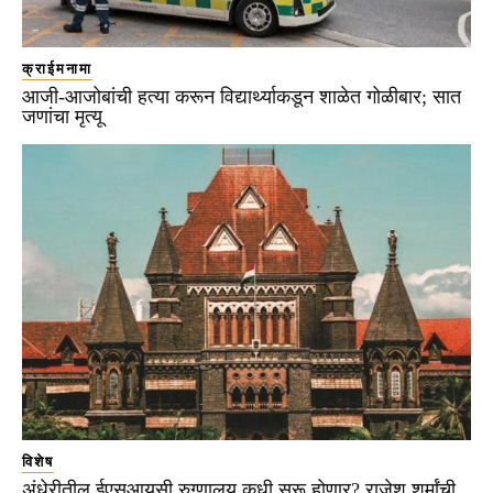
क्राईमनामा
आजी-आजोबांची हत्या करून विद्यार्थ्याकडून शाळेत गोळीबार; सात
जणांचा मृत्यू
विशेष
अंधेरीतील ईएसआयसी रुग्णालय कधी सुरू होणार? राजेश शर्मांची