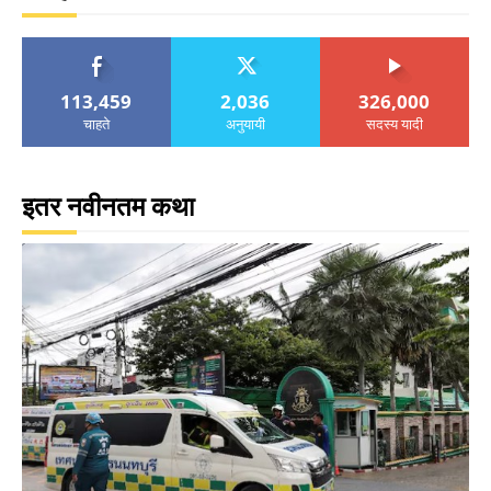
113,459
2,036
326,000
चाहते
अनुयायी
सदस्य यादी
इतर नवीनतम कथा