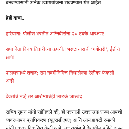
बनवण्यासाठी अनेक उपाययोजना राबवण्यात येत आहेत.
हेही वाचा..
हरियाणा: पोलीस भरतीत अग्निवीरांना २० टक्के आरक्षण!
सपा नेता विनय तिवारींच्या कंपनीत भ्रष्टाचाराची ‘गंगोत्री’; ईडीचे
छापे!
पालघरमध्ये तणाव; राम नवमीनिमित्त निघालेल्या रॅलीवर फेकली
अंडी
देवतांचं नव्हे तर आरोग्याचंही लाडकं जास्वंद
सचिव सुमन यांनी सांगितले की, ही प्रणाली उत्तराखंड राज्य आपत्ती
व्यवस्थापन प्राधिकरण (यूएसडीएमए) आणि आयआयटी रुडकी
यांनी एकत्र विकसित केली आहे. उत्तराखंड हे देशातील पहिले राज्य