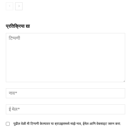
प्रतिक्रिया द्या
टिप्पणी
ना
ई
मे
पुढील वेळी मी टिप्पणी केल्यावर या ब्राउझरमध्ये माझे नाव, ईमेल आणि वेबसाइट जतन करा.