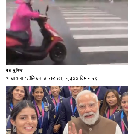
देश दुनिया
शांघायला ‘डॉल्फिन’चा तडाखा; १,३०० विमानं रद्द