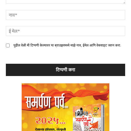
टिप्पणी
ना
ई
मे
पुढील वेळी मी टिप्पणी केल्यावर या ब्राउझरमध्ये माझे नाव, ईमेल आणि वेबसाइट जतन करा.