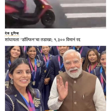
देश दुनिया
शांघायला ‘डॉल्फिन’चा तडाखा; १,३०० विमानं रद्द