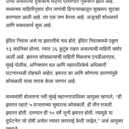
उभ्या असलेल्या दुचाकींचं मोठ्या प्रमाणात नुकसान झालं आहे.
सध्याच्या माहितीनुसार दोन जणांची ढिगाऱ्याखालून सुखरूप सुटका
करण्यात आली आहे. तर एक जण बेपत्ता आहे. अजूनही शोधकार्य
आणि बचावकार्य सुरू आहे.
इंदिरा निवास असे या इमारतीचे नाव होते. इंदिरा निवासमध्ये एकूण
१३ सदनिका होत्या. त्यात २६ कुटुंब राहत असल्याची माहिती समोर
आली आहे. इमारत कोसळल्याची माहिती मिळताच एनडीआरएफ,
मुंबई पोलीस, अग्निशमन दल आणि महापालिकेचे अधिकारी
घटनास्थळी पोहचले आहेत. इमारत का आणि कोणत्या कारणांमुळे
कोसळली याचा तपास केला जाणार आहे.
माध्यमांशी बोलताना नवी मुंबई महानगरपालिका आयुक्त म्हणाले, “ही
इमारत पहाटे ५ वाजताच्या सुमारास कोसळली. ही तीन मजली
इमारत होती. दरम्यान ही १० वर्षे जुनी इमारत होती. त्यामुळे या
दुर्घटनेत जो दोषी असेल त्यावर कारवाई केली जाईल,” असं आयुक्त
म्हणाले.