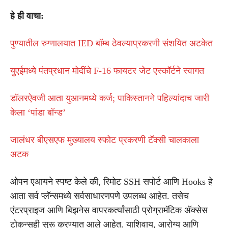
हे ही वाचा:
पुण्यातील रुग्णालयात IED बॉम्ब ठेवल्याप्रकरणी संशयित अटकेत
युएईमध्ये पंतप्रधान मोदींचे F-16 फायटर जेट एस्कॉर्टने स्वागत
डॉलरऐवजी आता युआनमध्ये कर्ज; पाकिस्तानने पहिल्यांदाच जारी
केला ‘पांडा बॉन्ड’
जालंधर बीएसएफ मुख्यालय स्फोट प्रकरणी टॅक्सी चालकाला
अटक
ओपन एआयने स्पष्ट केले की, रिमोट SSH सपोर्ट आणि Hooks हे
आता सर्व प्लॅन्समध्ये सर्वसाधारणपणे उपलब्ध आहेत. तसेच
एंटरप्राइज आणि बिझनेस वापरकर्त्यांसाठी प्रोग्रामॅटिक अ‍ॅक्सेस
टोकन्सही सुरू करण्यात आले आहेत. याशिवाय, आरोग्य आणि