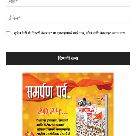
ई
मे
पुढील वेळी मी टिप्पणी केल्यावर या ब्राउझरमध्ये माझे नाव, ईमेल आणि वेबसाइट जतन करा.