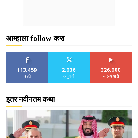
आम्हाला follow करा
113,459
2,036
326,000
चाहते
अनुयायी
सदस्य यादी
इतर नवीनतम कथा