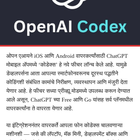
ओपन एआयने iOS आणि Android वापरकर्त्यांसाठी ChatGPT
मोबाइल अ‍ॅपमध्ये ‘कोडेक्स’ हे नवे फीचर लॉन्च केले आहे. यामुळे
डेव्हलपर्सना आता आपल्या स्मार्टफोनवरूनच दूरस्थ पद्धतीने
कोडिंगशी संबंधित कामांचे निरीक्षण, व्यवस्थापन आणि मंजुरी देता
येणार आहे. हे फीचर सध्या प्रीव्ह्यू मोडमध्ये उपलब्ध करून देण्यात
आले असून, ChatGPT च्या Free आणि Go यांसह सर्व प्लॅनमधील
वापरकर्त्यांना ते वापरता येणार आहे.
या इंटिग्रेशननंतर वापरकर्ते आपला फोन कोडेक्स चालवणाऱ्या
मशीनशी — जसे की लॅपटॉप, मॅक मिनी, डेव्हलपमेंट बॉक्स आणि