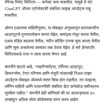
मॅनेज्ड रिमोट सिस्टिम — कनेक्ट करू शकतील. यामुळे ते थेट
ChatGPT अ‍ॅपवर प्रोजेक्टशी संबंधित लाइव्ह अपडेट्स पाहू
शकतील.
ओपन एआयच्या माहितीनुसार, या मोबाइल अनुभवातून वापरकर्त्यांना
आउटपुटचे पुनरावलोकन करता येईल, कमांड्स मंजूर करता येतील,
एआय मॉडेल बदलता येतील, नवीन कोडिंग टास्क सुरू करता येतील
आणि सुरू असलेल्या कामावर लक्ष ठेवता येईल. हे सर्व डेस्कटॉप
सिस्टिमकडे परत न जाता करता येणार आहे.
कंपनीने म्हटले आहे, “स्क्रीनशॉट्स, टर्मिनल आउटपुट,
डिफरन्सेस, टेस्ट परिणाम आणि मंजुरी यांसारखी रिअल-टाइम
अपडेट्स मोबाइल अ‍ॅपमध्ये सतत सिंक होत राहतील. तर फाइल्स,
लॉगिन माहिती आणि परवानगीशी संबंधित डेटा कनेक्टेड मशीनवरच
सुरक्षित राहील.” कंपनीने हेही सांगितले की दर आठवड्याला ४०
लाखांहून अधिक लोक कोडेक्सचा वापर करत आहेत.