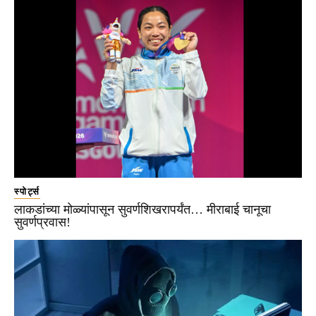
स्पोर्ट्स
लाकडांच्या मोळ्यांपासून सुवर्णशिखरापर्यंत… मीराबाई चानूचा
सुवर्णप्रवास!