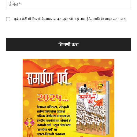
ई
मे
पुढील वेळी मी टिप्पणी केल्यावर या ब्राउझरमध्ये माझे नाव, ईमेल आणि वेबसाइट जतन करा.