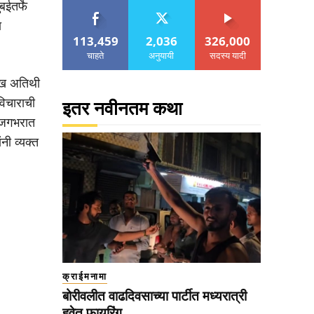
बईतर्फे
ा
113,459
2,036
326,000
चाहते
अनुयायी
सदस्य यादी
मुख अतिथी
विचाराची
इतर नवीनतम कथा
. जगभरात
नी व्यक्त
क्राईमनामा
बोरीवलीत वाढदिवसाच्या पार्टीत मध्यरात्री
हवेत फायरिंग