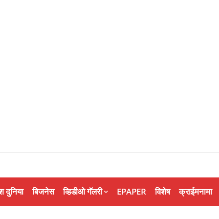
श दुनिया
बिजनेस
व्हिडीओ गॅलरी
EPAPER
विशेष
क्राईमनामा