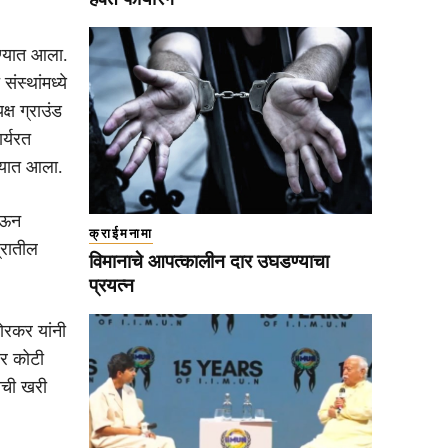
रण्यात आला.
संस्थांमध्ये
्ष ग्राउंड
र्यरत
ण्यात आला.
देऊन
क्राईमनामा
्रातील
विमानाचे आपत्कालीन दार उघडण्याचा
प्रयत्न
ोरकर यांनी
ार कोटी
तीची खरी