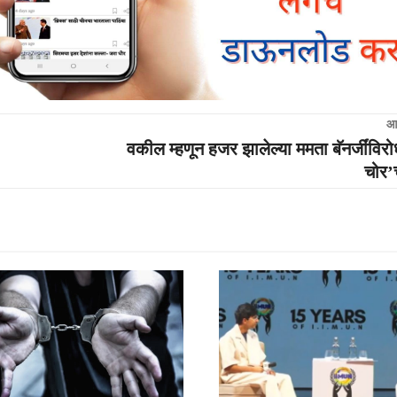
आ
वकील म्हणून हजर झालेल्या ममता बॅनर्जींविर
चोर’