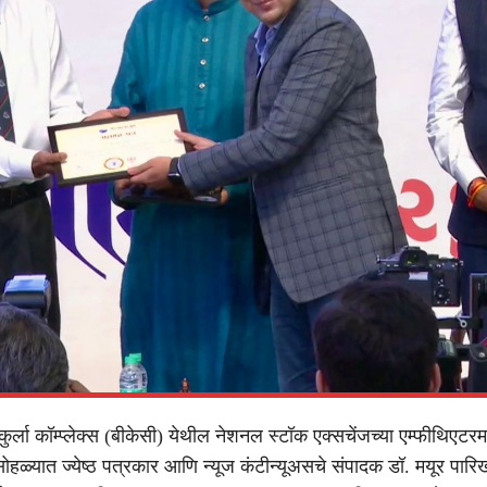
-कुर्ला कॉम्प्लेक्स (बीकेसी) येथील नेशनल स्टॉक एक्सचेंजच्या एम्फीथिएटरमध
हळ्यात ज्येष्ठ पत्रकार आणि न्यूज कंटीन्यूअसचे संपादक डॉ. मयूर पारिख