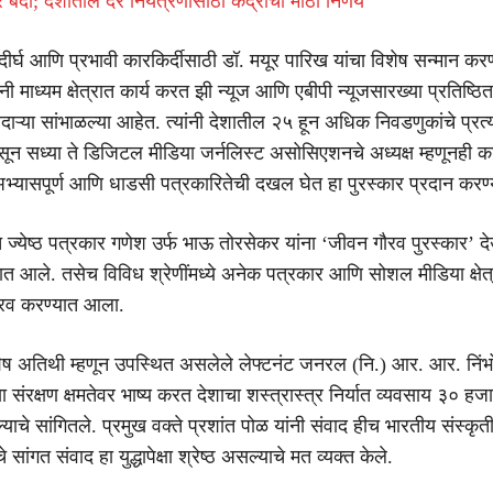
 बंदी; देशातील दर नियंत्रणासाठी केंद्राचा मोठा निर्णय
दीर्घ आणि प्रभावी कारकिर्दीसाठी डॉ. मयूर पारिख यांचा विशेष सन्मान क
यांनी माध्यम क्षेत्रात कार्य करत झी न्यूज आणि एबीपी न्यूजसारख्या प्रतिष्ठित 
ाबदाऱ्या सांभाळल्या आहेत. त्यांनी देशातील २५ हून अधिक निवडणुकांचे प्रत्यक
 असून सध्या ते डिजिटल मीडिया जर्नलिस्ट असोसिएशनचे अध्यक्ष म्हणूनही का
ा अभ्यासपूर्ण आणि धाडसी पत्रकारितेची दखल घेत हा पुरस्कार प्रदान कर
त ज्येष्ठ पत्रकार गणेश उर्फ भाऊ तोरसेकर यांना ‘जीवन गौरव पुरस्कार’ 
ात आले. तसेच विविध श्रेणींमध्ये अनेक पत्रकार आणि सोशल मीडिया क्षेत
गौरव करण्यात आला.
शेष अतिथी म्हणून उपस्थित असलेले लेफ्टनंट जनरल (नि.) आर. आर. निंभ
या संरक्षण क्षमतेवर भाष्य करत देशाचा शस्त्रास्त्र निर्यात व्यवसाय ३० हज
गेल्याचे सांगितले. प्रमुख वक्ते प्रशांत पोळ यांनी संवाद हीच भारतीय संस्कृ
ंगत संवाद हा युद्धापेक्षा श्रेष्ठ असल्याचे मत व्यक्त केले.