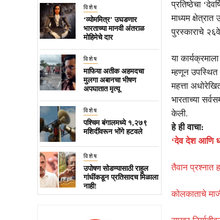
प्रतिष्ठेचा ‘देव
विशेष
माध्यम क्षेत्रा
‘व्योममित्र’ उघडणार
भारताच्या मानवी अंतराळ
पुरस्काराचे २६वे 
मोहिमेचे दार
या कार्यक्रमाल
विशेष
माफिया अतीक अहमदचा
म्हणून उपस्थित 
मुलगा अबानचा भीषण
महत्ता अधोरेखि
अपघातात मृत्यू
भारताच्या सर्वस
विशेष
केली.
पश्चिम बंगालमध्ये १,२७९
हे ही वाचा:
मशिदींवरून भोंगे हटवले
‘देव देश आणि ध
विशेष
तैवान प्रश्नात 
उपोषण सोडण्यासाठी राहुल
गांधींकडून प्रतिसादच मिळाला
नाही!
कोलकाताचे माजी