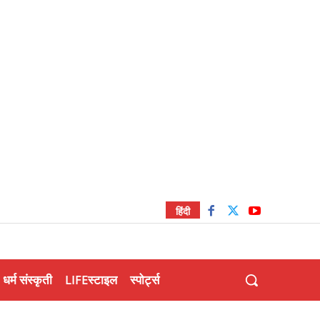
हिंदी
धर्म संस्कृती
LIFEस्टाइल
स्पोर्ट्स