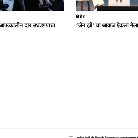
ा
विशेष
 आपत्कालीन दार उघडण्याचा
‘जेन झी’ चा आवाज ऐकला गेला 
ई